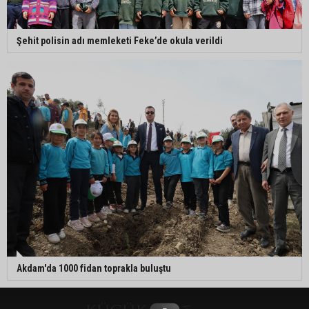
Şehit polisin adı memleketi Feke’de okula verildi
Akdam'da 1000 fidan toprakla buluştu