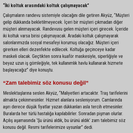
“İki koltuk arasındaki koltuk çalışmayacak”
Çalışmaların randevu sistemiyle olacağını dile getiren Akyüz, “Müşteri
gelip dükkanda bekletilmeyecek. İçeri bir müşteri çıkmadan diğer
müşteri alınmayacak. Randevusu gelen müşteri içeri girecek. İçeride
iki koltuk varsa birisi çalışmayacak. Aradaki koltuk çalışmayarak
salonlarımızda sosyal mesafeyi korumuş olacağız. Müşteri içeri
girerken elleri dezenfekte edilecek. Koltuğa geçinceye kadar
maskeli olacak. Geçtikten sonra kuaför maskesiyle, siperliğiyle ve
beyaz uzun iş gömleğiyle, tek kullanımlık havlu kullanarak hizmete
başlayacağız” diye konuştu.
“Zam talebimiz söz konusu değil”
Meslektaşlarına seslen Akyüz, “Maliyetleri artacaktır. Traş tarifelerini
almakta çekinmesinler. Hizmet alanlara sesleniyorum. Camlarında
aşırı derece düşük fiyatlar yazan dükkanları asla tercih etmesinler.
Buralarda her türlü hastalığa kapılabilirler. Sonradan pişman olurlar.
Açılış aşamasında ‘Şu ürünü aldık, bu ürünü aldık’ zam talebimiz söz
konusu değil. Resmi tarifelerimize uysunlar” dedi.