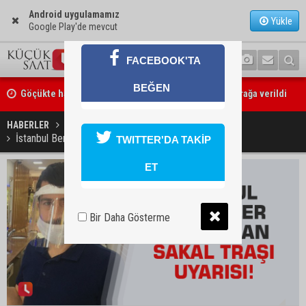
Android uygulamamız
Yükle
Google Play'de mevcut
FACEBOOK'TA
Göçükte hayatını kaybeden Bekir Çelik, Kozan'da toprağa verildi
BEĞEN
Kozan’da üreticilere Akdeniz Meyve Sineği uyarısı
HABERLER
YAŞAM
İstanbul Berberler Odası'ndan sakal traşı uyarısı!
TWITTER'DA TAKİP
ET
Bir Daha Gösterme