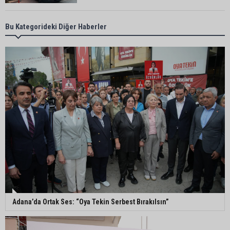
Yumurtalık Belediye Başkanı Erdinç Altıok: “Ben
Bu Kategorideki Diğer Haberler
bir yere gitmiyorum, partimdeyim”
ASKİ’den mikroplastik iddialarına açıklama:
“Tesis kirliliğin kaynağı değil”
Feke’de mahalle çalışmaları sahada
değerlendirildi
AK Parti Adana İl Başkanı Mustafa Özkan:
"Türkiye Yüzyılına güçlü teşkilatımızla yürüyoruz"
Adana’da Ortak Ses: “Oya Tekin Serbest Bırakılsın”
Kozan’da Yaz Konserleri Akdam’da şenliğe