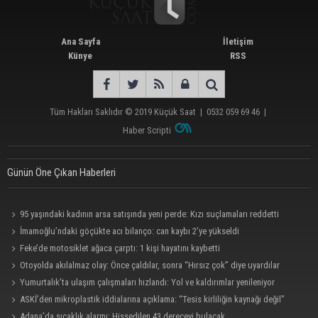
Ana Sayfa
İletişim
Künye
RSS
Tüm Hakları Saklıdır © 2019
Küçük Saat
|
0532 059 69 46
|
Haber Scripti
Günün Öne Çıkan Haberleri
95 yaşındaki kadının arsa satışında yeni perde: Kızı suçlamaları reddetti
İmamoğlu’ndaki göçükte acı bilanço: can kaybı 2’ye yükseldi
Feke’de motosiklet ağaca çarptı: 1 kişi hayatını kaybetti
Otoyolda akılalmaz olay: Önce çaldılar, sonra “Hırsız çok” diye uyardılar
Yumurtalık’ta ulaşım çalışmaları hızlandı: Yol ve kaldırımlar yenileniyor
ASKİ’den mikroplastik iddialarına açıklama: “Tesis kirliliğin kaynağı değil”
Adana’da sıcaklık alarmı: Hissedilen 43 dereceyi bulacak