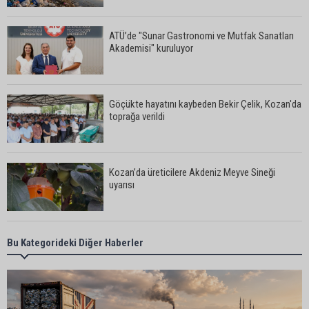
ATÜ’de "Sunar Gastronomi ve Mutfak Sanatları
Akademisi" kuruluyor
Göçükte hayatını kaybeden Bekir Çelik, Kozan'da
toprağa verildi
Kozan’da üreticilere Akdeniz Meyve Sineği
uyarısı
İstanbul Lider Kolejleri Adana Kampüsü’ne yoğun
Bu Kategorideki Diğer Haberler
ilgi: Kontenjanlar dolmak üzere
Göçükte hayatını kaybeden işçinin cenazesi