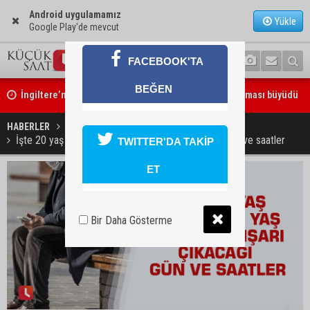
Android uygulamamız
Yükle
Google Play'de mevcut
FACEBOOK'TA
İngiltere’nin çöpü Adana’ya geldi, mikroplastik tartışması büyüdü
BEĞEN
ATÜ’de "Sunar Gastronomi ve Mutfak Sanatları Akademisi" kuruluyo
HABERLER
GÜNDEM
İşte 20 yaş altı ve 65 yaş üstünün dışarı çıkacağı gün ve saatler
TWITTER'DA TAKİP
ET
Bir Daha Gösterme