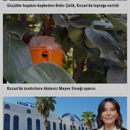
Göçükte hayatını kaybeden Bekir Çelik, Kozan'da toprağa verildi
Kozan’da üreticilere Akdeniz Meyve Sineği uyarısı