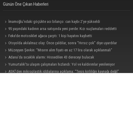
Günün Öne Çıkan Haberleri
İmamoğlu’ndaki göçükte acı bilanço: can kaybı 2’ye yükseldi
95 yaşındaki kadının arsa satışında yeni perde: Kızı suçlamaları reddetti
Feke’de motosiklet ağaca çarptı: 1 kişi hayatını kaybetti
Otoyolda akılalmaz olay: Önce çaldılar, sonra “Hırsız çok” diye uyardılar
Müzeyyen Şevkin: “Mısırın alım fiyatı en az 17 lira olarak açıklanmalı”
Adana’da sıcaklık alarmı: Hissedilen 43 dereceyi bulacak
Yumurtalık’ta ulaşım çalışmaları hızlandı: Yol ve kaldırımlar yenileniyor
ASKİ’den mikroplastik iddialarına açıklama: “Tesis kirliliğin kaynağı değil”
Feke’de mahalle çalışmaları sahada değerlendirildi
AK Parti Adana İl Başkanı Mustafa Özkan: "Türkiye Yüzyılına güçlü
teşkilatımızla yürüyoruz"
Göçükte hayatını kaybeden işçinin cenazesi ailesine teslim edildi
Kozan’da Yaz Konserleri Akdam’da şenliğe dönüştü
Yumurtalık Belediye Başkanı Erdinç Altıok: “Ben bir yere gitmiyorum,
partimdeyim”
İstanbul Lider Kolejleri Adana Kampüsü’ne yoğun ilgi: Kontenjanlar dolmak
üzere
AOSB’den ihracata stratejik destek