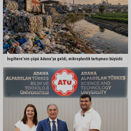
ailesine teslim edildi
Yumurtalık Belediye Başkanı Erdinç Altıok: “Ben
bir yere gitmiyorum, partimdeyim”
ASKİ’den mikroplastik iddialarına açıklama:
İngiltere’nin çöpü Adana’ya geldi, mikroplastik tartışması büyüdü
“Tesis kirliliğin kaynağı değil”
Feke’de mahalle çalışmaları sahada
değerlendirildi
AK Parti Adana İl Başkanı Mustafa Özkan:
"Türkiye Yüzyılına güçlü teşkilatımızla yürüyoruz"