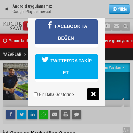
Android uygulamamız
Yükle
Google Play'de mevcut
FACEBOOK'TA
BEĞEN
Yumurtalık Belediye Başkanı Erdinç Altıok: “Ben bir yere gitmiyorum
partimdeyim”
İyi Oyun ve Kaybedilen 2 puan
YAZARLAR
Ali Talaş
TWITTER'DA TAKİP
Yazarın Tüm Yazıları >
ET
Ali Talaş
Spor yazarı
E-posta:
Bir Daha Gösterme
10:58
31 Ekim 2022
A+