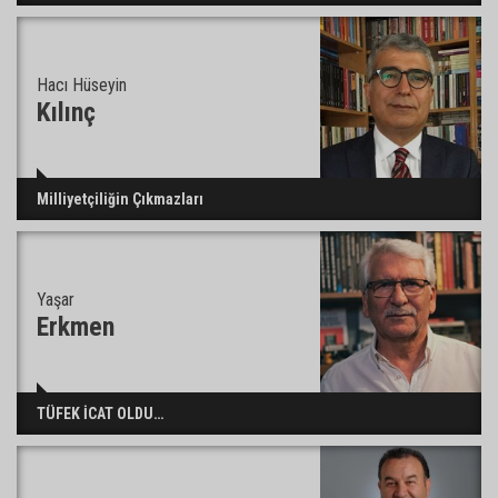
Hacı Hüseyin
Otoyolda akılalmaz olay: Önce çaldılar, sonra
“Hırsız çok” diye uyardılar
Kılınç
Müzeyyen Şevkin: “Mısırın alım fiyatı en az 17 lira
Milliyetçiliğin Çıkmazları
olarak açıklanmalı”
Yaşar
95 yaşındaki kadının arsa satışında yeni perde:
Erkmen
Kızı suçlamaları reddetti
TÜFEK İCAT OLDU…