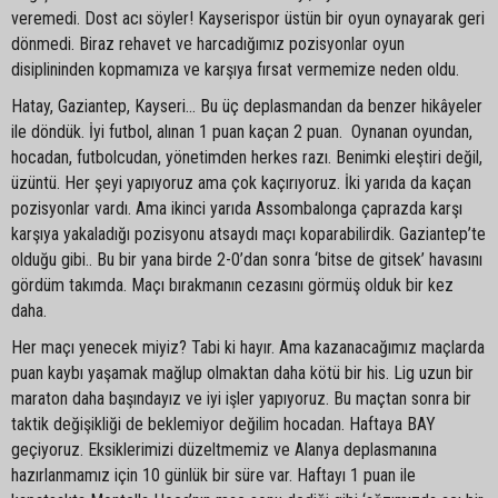
veremedi. Dost acı söyler! Kayserispor üstün bir oyun oynayarak geri
dönmedi. Biraz rehavet ve harcadığımız pozisyonlar oyun
disiplininden kopmamıza ve karşıya fırsat vermemize neden oldu.
Hatay, Gaziantep, Kayseri… Bu üç deplasmandan da benzer hikâyeler
ile döndük. İyi futbol, alınan 1 puan kaçan 2 puan. Oynanan oyundan,
hocadan, futbolcudan, yönetimden herkes razı. Benimki eleştiri değil,
üzüntü. Her şeyi yapıyoruz ama çok kaçırıyoruz. İki yarıda da kaçan
pozisyonlar vardı. Ama ikinci yarıda Assombalonga çaprazda karşı
karşıya yakaladığı pozisyonu atsaydı maçı koparabilirdik. Gaziantep’te
olduğu gibi.. Bu bir yana birde 2-0’dan sonra ‘bitse de gitsek’ havasını
gördüm takımda. Maçı bırakmanın cezasını görmüş olduk bir kez
daha.
Her maçı yenecek miyiz? Tabi ki hayır. Ama kazanacağımız maçlarda
puan kaybı yaşamak mağlup olmaktan daha kötü bir his. Lig uzun bir
maraton daha başındayız ve iyi işler yapıyoruz. Bu maçtan sonra bir
taktik değişikliği de beklemiyor değilim hocadan. Haftaya BAY
geçiyoruz. Eksiklerimizi düzeltmemiz ve Alanya deplasmanına
hazırlanmamız için 10 günlük bir süre var. Haftayı 1 puan ile