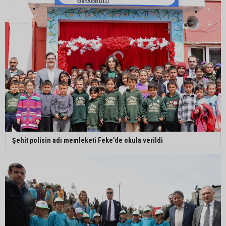
Şehit polisin adı memleketi Feke’de okula verildi