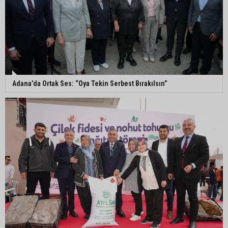
Yumurtalık Belediye Başkanı Erdinç Altıok: “Ben
bir yere gitmiyorum, partimdeyim”
ASKİ’den mikroplastik iddialarına açıklama:
“Tesis kirliliğin kaynağı değil”
Adana’da Ortak Ses: “Oya Tekin Serbest Bırakılsın”
Feke’de mahalle çalışmaları sahada
değerlendirildi
AK Parti Adana İl Başkanı Mustafa Özkan:
"Türkiye Yüzyılına güçlü teşkilatımızla yürüyoruz"