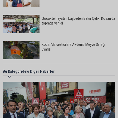
Göçükte hayatını kaybeden Bekir Çelik, Kozan'da
toprağa verildi
Kozan’da üreticilere Akdeniz Meyve Sineği
uyarısı
İstanbul Lider Kolejleri Adana Kampüsü’ne yoğun
Bu Kategorideki Diğer Haberler
ilgi: Kontenjanlar dolmak üzere
Göçükte hayatını kaybeden işçinin cenazesi
ailesine teslim edildi