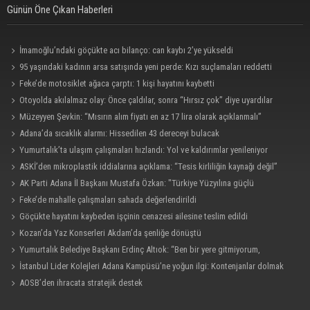
Günün Öne Çıkan Haberleri
İmamoğlu’ndaki göçükte acı bilanço: can kaybı 2’ye yükseldi
95 yaşındaki kadının arsa satışında yeni perde: Kızı suçlamaları reddetti
Feke’de motosiklet ağaca çarptı: 1 kişi hayatını kaybetti
Otoyolda akılalmaz olay: Önce çaldılar, sonra “Hırsız çok” diye uyardılar
Müzeyyen Şevkin: “Mısırın alım fiyatı en az 17 lira olarak açıklanmalı”
Adana’da sıcaklık alarmı: Hissedilen 43 dereceyi bulacak
Yumurtalık’ta ulaşım çalışmaları hızlandı: Yol ve kaldırımlar yenileniyor
ASKİ’den mikroplastik iddialarına açıklama: “Tesis kirliliğin kaynağı değil”
AK Parti Adana İl Başkanı Mustafa Özkan: "Türkiye Yüzyılına güçlü
teşkilatımızla yürüyoruz"
Feke’de mahalle çalışmaları sahada değerlendirildi
Göçükte hayatını kaybeden işçinin cenazesi ailesine teslim edildi
Kozan’da Yaz Konserleri Akdam’da şenliğe dönüştü
Yumurtalık Belediye Başkanı Erdinç Altıok: “Ben bir yere gitmiyorum,
partimdeyim”
İstanbul Lider Kolejleri Adana Kampüsü’ne yoğun ilgi: Kontenjanlar dolmak
üzere
AOSB’den ihracata stratejik destek