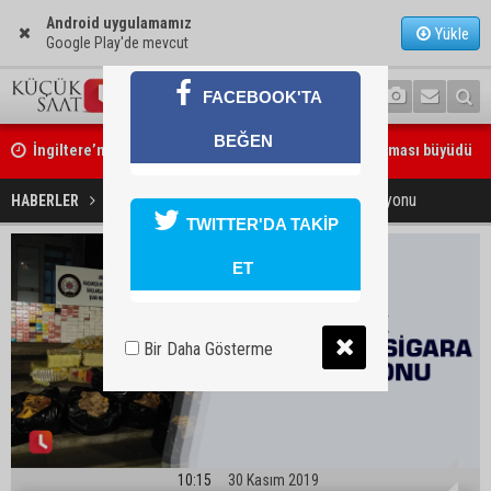
Android uygulamamız
Yükle
Google Play'de mevcut
FACEBOOK'TA
İngiltere’nin çöpü Adana’ya geldi, mikroplastik tartışması büyüdü
BEĞEN
ATÜ’de "Sunar Gastronomi ve Mutfak Sanatları Akademisi" kuruluyo
Kaçak elektronik sigara operasyonu
HABERLER
YAŞAM
TWITTER'DA TAKİP
ET
Bir Daha Gösterme
10:15
30 Kasım 2019