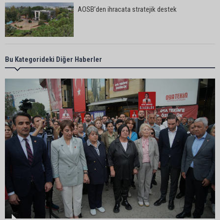
AOSB’den ihracata stratejik destek
Yeni Parti’nin Sarıçam ve Karataş teşkilatları
Bu Kategorideki Diğer Haberler
oluşturuldu
Feke Belediye Başkanı Cömert Özen, Adana
Valisi Mustafa Yavuz’u makamında ziyaret etti
Yeni Parti Çukurova kurucu ilçe başkanı Ümit Arif
Özsoy oldu
Enerji ve Tabii Kaynaklar Bakanı Alparslan
Bayraktar: “Ceyhan’ı Rotterdam’a çevirebiliriz”