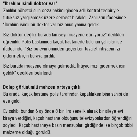
"İbrahim isimli doktor var"
Zanlılar nöbetçi sulh ceza hakimliğinden adli kontrol tedbiriyle
tutuksuz yargılanmak üzere serbest bırakıldı. Zanlıların ifadesinde
"İbrahim isimli bir doktor var biz onun yanına geldik.
Biz doktor değiliz burada kimseyi muayene etmiyoruz" dedikleri
öğrenildi. Polis baskınında kaçak hastanede bulunan şahıslar ise
ifadesinde, "Biz bu evin önünden geçerken tuvalet ihtiyacımızı
gidermek için buraya girdik.
Biz burada muayene olmaya gelmedik. İhtiyacımızı gidermek için
geldik" dedikleri belirlendi.
Dolap görünümlü mahzen ortaya çıktı
Bu arada, kaçak hastane polis tarafından kapatılırken bina sahibi de
eve geldi.
Ev sahibi bundan 6 ay önce 8 bin lira senelik alarak bir aileye evi
kiraya verdiğini, kaçak hastane olduğunu televizyonlardan öğrendiğini
söyledi. Kaçak hastaneye basın mensupları girdiğinde ise birçok tıbbi
malzeme olduğu görüldü.