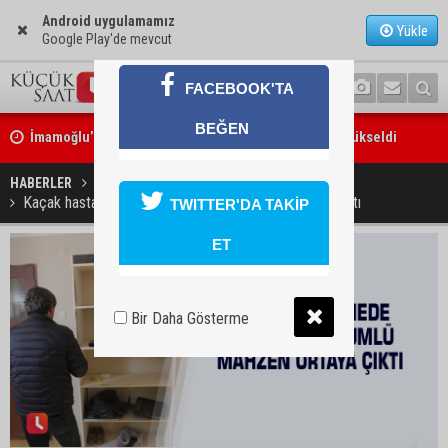
Android uygulamamız
Yükle
Google Play'de mevcut
FACEBOOK'TA
İmamoğlu’ndaki göçükte acı bilanço: can kaybı 2’ye yükseldi
BEĞEN
Feke’de motosiklet ağaca çarptı: 1 kişi hayatını kaybetti
HABERLER
YAŞAM
Kaçak hastanede dolap görünümlü mahzen ortaya çıktı
TWITTER'DA TAKİP
ET
Bir Daha Gösterme