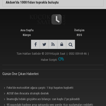
Akdam'da 1000 fidan toprakla buluştu
Ana Sayfa
İletişim
Künye
RSS
Tüm Hakları Saklıdır © 2019
Küçük Saat
|
0532 059 69 46
|
Haber Scripti
Günün Öne Çıkan Haberleri
Feke’de motosiklet ağaca çarptı: 1 kişi hayatını kaybetti
AOSB’den ihracata stratejik destek
İmamoğlu’ndaki göçükte acı bilanço: can kaybı 2’ye yükseldi
95 yaşındaki kadının arsa satışında yeni perde: Kızı suçlamaları reddetti