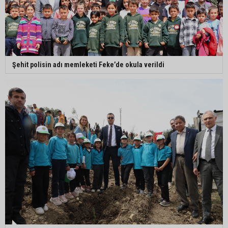
Şehit polisin adı memleketi Feke’de okula verildi