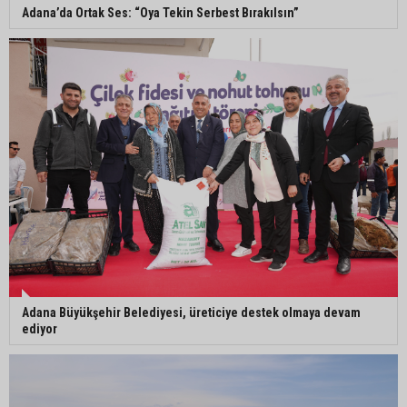
Adana’da Ortak Ses: “Oya Tekin Serbest Bırakılsın”
Başkan Ali Bedrettin Karataş’tan sahiller için
duyarlılık çağrısı
MHP Adana İl Başkanı Hakan Yıldırım:
“Liderimize dil uzatmak sizin haddinize değildir”
Adana Büyükşehir Belediyesi, üreticiye destek olmaya devam
ediyor