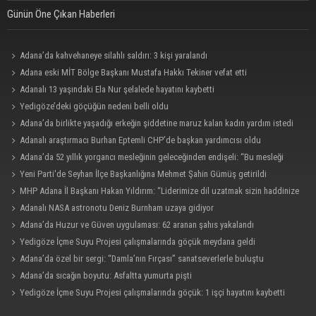
Günün Öne Çıkan Haberleri
Adana’da kahvehaneye silahlı saldırı: 3 kişi yaralandı
Adana eski MİT Bölge Başkanı Mustafa Hakkı Tekiner vefat etti
Adanalı 13 yaşındaki Ela Nur şelalede hayatını kaybetti
Yedigöze’deki göçüğün nedeni belli oldu
Adana’da birlikte yaşadığı erkeğin şiddetine maruz kalan kadın yardım istedi
Adanalı araştırmacı Burhan Eptemli CHP’de başkan yardımcısı oldu
Adana’da 52 yıllık yorgancı mesleğinin geleceğinden endişeli: “Bu mesleği
çocuğuma bile öğretemedim”
Yeni Parti'de Seyhan İlçe Başkanlığına Mehmet Şahin Gümüş getirildi
MHP Adana İl Başkanı Hakan Yıldırım: “Liderimize dil uzatmak sizin haddinize
değildir”
Adanalı NASA astronotu Deniz Burnham uzaya gidiyor
Adana’da Huzur ve Güven uygulaması: 62 aranan şahıs yakalandı
Yedigöze İçme Suyu Projesi çalışmalarında göçük meydana geldi
Adana’da özel bir sergi: “Damla’nın Fırçası” sanatseverlerle buluştu
Adana’da sıcağın boyutu: Asfaltta yumurta pişti
Yedigöze İçme Suyu Projesi çalışmalarında göçük: 1 işçi hayatını kaybetti