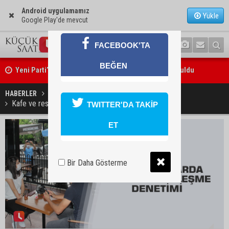
Android uygulamamız
Yükle
Google Play'de mevcut
FACEBOOK'TA
Yeni Parti’nin Sarıçam ve Karataş teşkilatları oluşturuldu
BEĞEN
Feke Belediye Başkanı Cömert Özen, Adana Valisi Mustafa Yavuz’u
ziyaret etti
HABERLER
YAŞAM
Kafe ve restoranlarda yeni normalleşme denetimi
TWITTER'DA TAKİP
ET
Bir Daha Gösterme