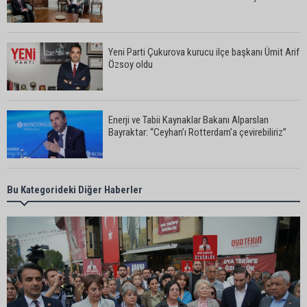
Yeni Parti Çukurova kurucu ilçe başkanı Ümit Arif
Özsoy oldu
Enerji ve Tabii Kaynaklar Bakanı Alparslan
Bayraktar: “Ceyhan’ı Rotterdam’a çevirebiliriz”
Başkan Ali Bedrettin Karataş’tan sahiller için
Bu Kategorideki Diğer Haberler
duyarlılık çağrısı
MHP Adana İl Başkanı Hakan Yıldırım:
“Liderimize dil uzatmak sizin haddinize değildir”