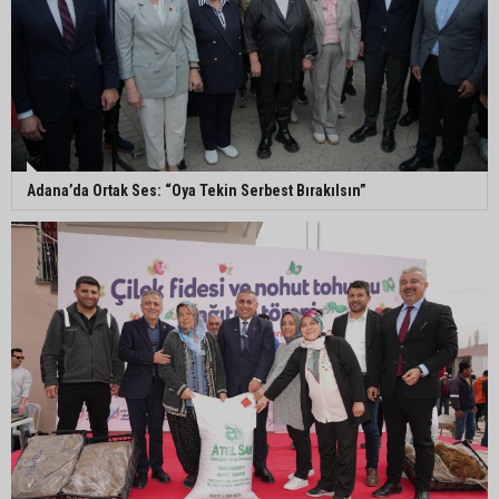
Adanalı 13 yaşındaki Ela Nur şelalede hayatını
kaybetti
Adanalı NASA astronotu Deniz Burnham uzaya
gidiyor
Adana’da Ortak Ses: “Oya Tekin Serbest Bırakılsın”
Kozan’da üreticilere yangın ve anız uyarısı
Ceyhan’da yağlık ayçiçeği hasadı başladı