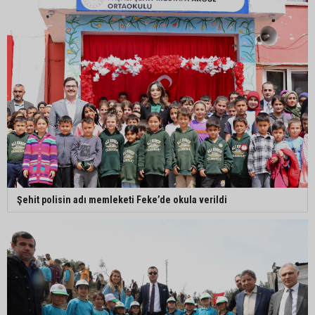
Şehit polisin adı memleketi Feke’de okula verildi