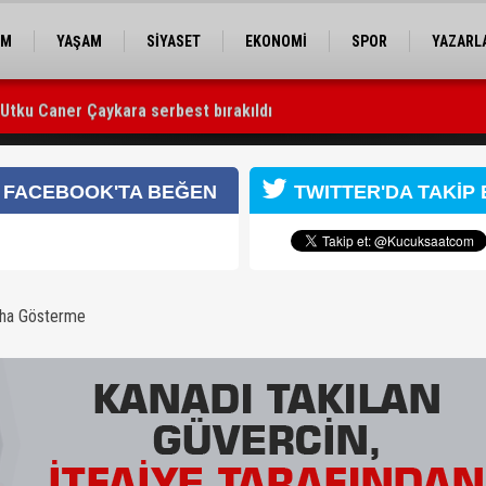
EM
YAŞAM
SİYASET
EKONOMİ
SPOR
YAZARL
 Utku Caner Çaykara serbest bırakıldı
afından kurtarıldı
FACEBOOK'TA BEĞEN
TWITTER'DA TAKİP 
aha Gösterme