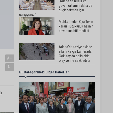
“Adana’da huzur ve
güven ortamını daha da
güçlendirmek için
çalışıyoruz”
Mahkemeden Oya Tekin
kararı: Tutukluluk halinin
devamına hükmedildi
Adana’da taziye evinde
silahlı kavga kamerada:
Çok sayıda polis ekibi
A+
olay yerine sevk edildi
A-
Bu Kategorideki Diğer Haberler
Adana’da parktaki OED
cihazını çalan şüpheli
tutuklandı
lı
Seyhan’da fırın ve
pastanelere hijyen
denetimi gerçekleştirildi