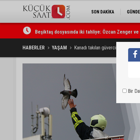
SON DAKİKA
GÜND
Beşiktaş dosyasında iki tahliye: Özcan Zenger ve
HABERLER
YAŞAM
Kanadı takılan güvercin, itfaiye tar
Bir D