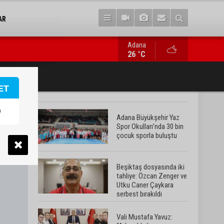
AR
Adana
Vali Mustafa Yavuz: “Adana’da huzur ve güven ortamını daha da 
26 °C
ET
Adana Büyükşehir Yaz
Spor Okulları’nda 30 bin
çocuk sporla buluştu
Beşiktaş dosyasında iki
tahliye: Özcan Zenger ve
Utku Caner Çaykara
serbest bırakıldı
Vali Mustafa Yavuz: