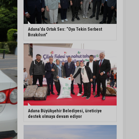
Eski polis memuru Ergün
Karakaya’nın öldürüldüğü
silahlı kavganın
görüntüleri ortaya çıktı
Adana’da Ortak Ses: “Oya Tekin Serbest
Bırakılsın”
İmamoğlu’nda hijyen ve
etiket kontrolü
Mustafa Özkan: "Yüreğir
Belediye Başkan Vekilliği
seçimine ilişkin hukuki
süreç başlatıldı"
Adana Büyükşehir Belediyesi, üreticiye
destek olmaya devam ediyor