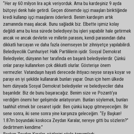
“Her ay 60 milyon lira açık veriyorduk. Ama bu kardeşiniz 9 ayda
bütçeyi denk hale getirdi. Geçen dönemde işçi maaşları biriktiğinde
kredi kullanıp işçi maaşlarını öderlerdi. Benim kardeşim artık
zamanında maaş alacak. Bunu sağladık biz. Elbette işimiz kolay
değildi ama bu kısa sürede belediyeyi bu işleri yapabilir hale getirmek
ancak ve ancak devletin ve milletin parasını, kendi parasından daha
dikkatli harcayan ve daha fazla önemseyen bir zihniyetçe yapılabilirdi.
Belediyecilik Cumhuriyet Halk Partililerin işidir. Sosyal Demokrat
Belediyeler, dünyanın her tarafında en başarılı belediyelerdir. Çünkü
onlar parayı kullanırken çok dikkatli olurlar. Gösterişe önem
vermezler. Vatandaşın hayati derecede ihtiyacı neyse sıraya koyar ve
parayı en iyi şekilde kullanarak bunları yapar. Onun için hem ülkede
hem dünyada Sosyal Demokrat belediyeler ve belediyeciler daha
başarılıdır. Biz de bunu başaracağız. Benim size ve Pozantı’ya
verdiğim önemi her gelişimde anlatıyorum. Bunları söylemek, bunları
taahhüt etmek bir cesaret işidir. Ben çünkü kaçıp gitmeyeceğim. Bir
sene sonra, iki sene sonra yine karşınıza geleceğim. “Ey Başkan!
1.87m boyundaki koskoca Zeydan Karalar, nereye gitti bu sözlerin?”
dedirtmem kendime.”