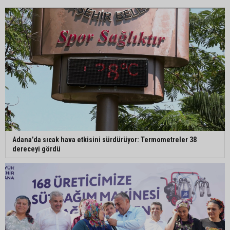
ASKİ'den Bakımyurdu Caddesi'nde içme suyu
altyapısına güçlü yatırım
Müzeyyen Şevkin: "Yolcu garantisi verilen
havalimanında 100 emekçi neden işten
çıkarılıyor?"
Büyükşehir açıkladı: Yasaklı ırk köpeğe mevzuat
Adana’da sıcak hava etkisini sürdürüyor: Termometreler 38
kapsamında işlem yapıldı
dereceyi gördü
Doğan: "Kredi limitleri her yıl enflasyon oranı
dikkate alınarak güncellenmelidir"