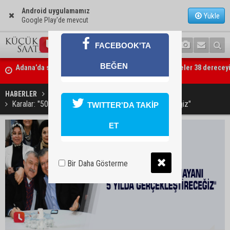
Android uygulamamız
Yükle
Google Play'de mevcut
FACEBOOK'TA
Adana’da sıcak hava etkisini sürdürüyor: Termometreler 38 derecey
BEĞEN
Yüreğir’de başkan vekilliği seçimi yeniden yargıya taşındı
HABERLER
GÜNDEM
Karalar: "50 yılda yapılmayanı 5 yılda gerçekleştireceğiz"
TWITTER'DA TAKİP
ET
Bir Daha Gösterme