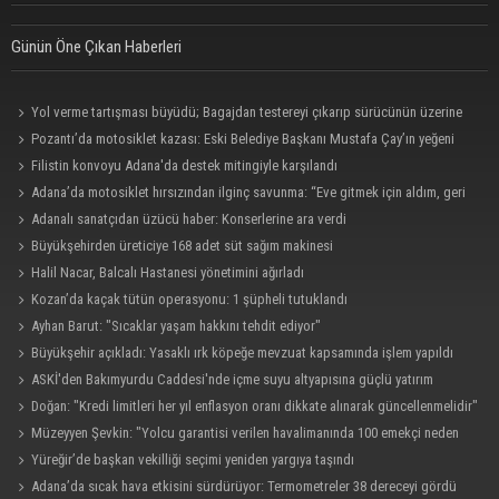
Günün Öne Çıkan Haberleri
Yol verme tartışması büyüdü; Bagajdan testereyi çıkarıp sürücünün üzerine
yürüdü
Pozantı’da motosiklet kazası: Eski Belediye Başkanı Mustafa Çay’ın yeğeni
hayatını kaybetti
Filistin konvoyu Adana'da destek mitingiyle karşılandı
Adana’da motosiklet hırsızından ilginç savunma: “Eve gitmek için aldım, geri
verecektim”
Adanalı sanatçıdan üzücü haber: Konserlerine ara verdi
Büyükşehirden üreticiye 168 adet süt sağım makinesi
Halil Nacar, Balcalı Hastanesi yönetimini ağırladı
Kozan’da kaçak tütün operasyonu: 1 şüpheli tutuklandı
Ayhan Barut: "Sıcaklar yaşam hakkını tehdit ediyor"
Büyükşehir açıkladı: Yasaklı ırk köpeğe mevzuat kapsamında işlem yapıldı
ASKİ'den Bakımyurdu Caddesi'nde içme suyu altyapısına güçlü yatırım
Doğan: "Kredi limitleri her yıl enflasyon oranı dikkate alınarak güncellenmelidir"
Müzeyyen Şevkin: "Yolcu garantisi verilen havalimanında 100 emekçi neden
işten çıkarılıyor?"
Yüreğir’de başkan vekilliği seçimi yeniden yargıya taşındı
Adana’da sıcak hava etkisini sürdürüyor: Termometreler 38 dereceyi gördü