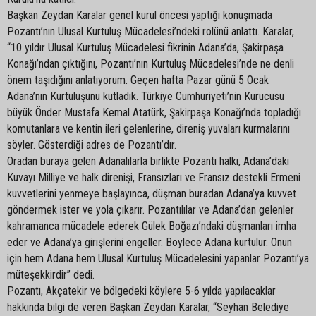
Başkan Zeydan Karalar genel kurul öncesi yaptığı konuşmada
Pozantı’nın Ulusal Kurtuluş Mücadelesi’ndeki rolünü anlattı. Karalar,
“10 yıldır Ulusal Kurtuluş Mücadelesi fikrinin Adana’da, Şakirpaşa
Konağı’ndan çıktığını, Pozantı’nın Kurtuluş Mücadelesi’nde ne denli
önem taşıdığını anlatıyorum. Geçen hafta Pazar günü 5 Ocak
Adana’nın Kurtuluşunu kutladık. Türkiye Cumhuriyeti’nin Kurucusu
büyük Önder Mustafa Kemal Atatürk, Şakirpaşa Konağı’nda topladığı
komutanlara ve kentin ileri gelenlerine, direniş yuvaları kurmalarını
söyler. Gösterdiği adres de Pozantı’dır.
Oradan buraya gelen Adanalılarla birlikte Pozantı halkı, Adana’daki
Kuvayı Milliye ve halk direnişi, Fransızları ve Fransız destekli Ermeni
kuvvetlerini yenmeye başlayınca, düşman buradan Adana’ya kuvvet
göndermek ister ve yola çıkarır. Pozantılılar ve Adana’dan gelenler
kahramanca mücadele ederek Gülek Boğazı’ndaki düşmanları imha
eder ve Adana’ya girişlerini engeller. Böylece Adana kurtulur. Onun
için hem Adana hem Ulusal Kurtuluş Mücadelesini yapanlar Pozantı’ya
müteşekkirdir” dedi.
Pozantı, Akçatekir ve bölgedeki köylere 5-6 yılda yapılacaklar
hakkında bilgi de veren Başkan Zeydan Karalar, “Seyhan Belediye