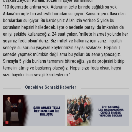
Başkan Zeydan Karalar, sözlerini şöyle tamamladı:
“10 ilçemizde arıtma yok. Adana’nın üçte birinde sağlıklı su yok.
Adana’nın üçte biri asbestli borudan su içiyor. Kanserojen etkisi olan
borulardan su içiyor. Bu kardeşiniz Allah izin verirse 5 yılda bu
sorunların hepsini halledecek. İşte o nedenle parayı da imkanları da
en iyi şekilde kullanacağız. 24 saat çalışır, ‘millete hizmet yolunda her
şeyimiz feda olsun’ deriz. Biz millet ve halkımız için varız. İnşallah
seneye su sorunu yaşayan köylerimizin sayısı azalacak. Hepsini 1
senede yapmak mümkün değil ama bu yolları bu sene yapacağız.
Sırasıyla 5 yılda bunların tamamını bitireceğiz, ya da projesini bitirip
temelini atmış ve başlamış olacağız. Hepsi size feda olsun, hepsi
size hayırlı olsun sevgili kardeşlerim.”
Önceki ve Sonraki Haberler