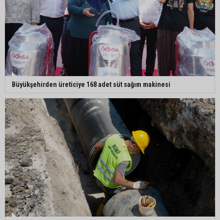
Adana’da motosiklet hırsızından ilginç savunma:
“Eve gitmek için aldım, geri verecektim”
Büyükşehirden üreticiye 168 adet süt sağım makinesi