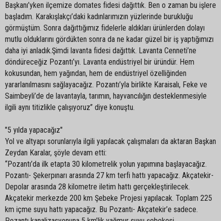
Başkanı’yken ilçemize domates fidesi dağıttık. Ben o zaman bu işlere
başladım. Karakışlakçı’daki kadınlarımızın yüzlerinde burukluğu
görmüştüm. Sonra dağıttığımız fidelerle aldıkları ürünlerden dolayı
mutlu olduklarını gördükten sonra da ne kadar güzel bir iş yaptığımızı
daha iyi anladık.Şimdi lavanta fidesi dağıttık. Lavanta Cenneti’ne
döndüreceğiz Pozantı’yı. Lavanta endüstriyel bir üründür. Hem
kokusundan, hem yağından, hem de endüstriyel özelliğinden
yararlanılmasını sağlayacağız. Pozantı’yla birlikte Karaisalı, Feke ve
Saimbeyli’de de lavantayla, tarımın, hayvancılığın desteklenmesiyle
ilgili aynı titizlikle çalışıyoruz” diye konuştu.
"5 yılda yapacağız"
Yol ve altyapı sorunlarıyla ilgili yapılacak çalışmaları da aktaran Başkan
Zeydan Karalar, şöyle devam etti:
“Pozantı’da ilk etapta 30 kilometrelik yolun yapımına başlayacağız.
Pozantı- Şekerpınarı arasında 27 km terfi hattı yapacağız. Akçatekir-
Depolar arasında 28 kilometre iletim hattı gerçekleştirilecek.
Akçatekir merkezde 200 km Şebeke Projesi yapılacak. Toplam 225
km içme suyu hattı yapacağız. Bu Pozantı- Akçatekir’e sadece.
Pozantı kanalizasyonuna 5 km’lik yağmur suyu şebekesi