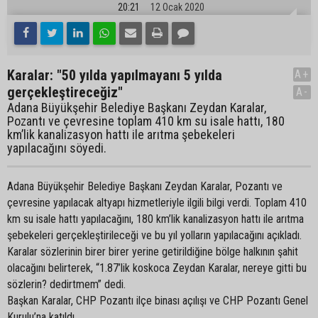
20:21
12 Ocak 2020
Karalar: "50 yılda yapılmayanı 5 yılda
A+
gerçekleştireceğiz"
A-
Adana Büyükşehir Belediye Başkanı Zeydan Karalar,
Pozantı ve çevresine toplam 410 km su isale hattı, 180
km’lik kanalizasyon hattı ile arıtma şebekeleri
yapılacağını söyedi.
Adana Büyükşehir Belediye Başkanı Zeydan Karalar, Pozantı ve
çevresine yapılacak altyapı hizmetleriyle ilgili bilgi verdi. Toplam 410
km su isale hattı yapılacağını, 180 km’lik kanalizasyon hattı ile arıtma
şebekeleri gerçekleştirileceği ve bu yıl yolların yapılacağını açıkladı.
Karalar sözlerinin birer birer yerine getirildiğine bölge halkının şahit
olacağını belirterek, “1.87’lik koskoca Zeydan Karalar, nereye gitti bu
sözlerin? dedirtmem” dedi.
Başkan Karalar, CHP Pozantı ilçe binası açılışı ve CHP Pozantı Genel
Kurulu’na katıldı.