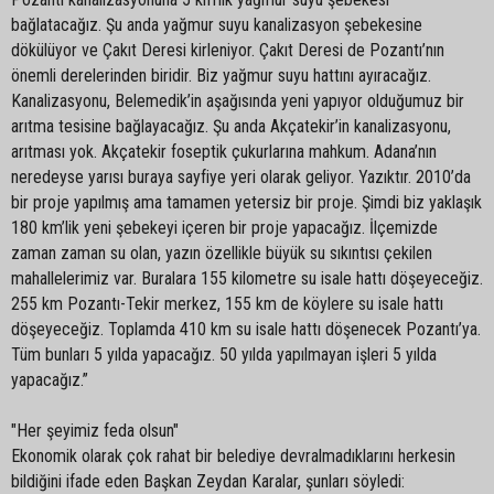
bağlatacağız. Şu anda yağmur suyu kanalizasyon şebekesine
dökülüyor ve Çakıt Deresi kirleniyor. Çakıt Deresi de Pozantı’nın
önemli derelerinden biridir. Biz yağmur suyu hattını ayıracağız.
Kanalizasyonu, Belemedik’in aşağısında yeni yapıyor olduğumuz bir
arıtma tesisine bağlayacağız. Şu anda Akçatekir’in kanalizasyonu,
arıtması yok. Akçatekir foseptik çukurlarına mahkum. Adana’nın
neredeyse yarısı buraya sayfiye yeri olarak geliyor. Yazıktır. 2010’da
bir proje yapılmış ama tamamen yetersiz bir proje. Şimdi biz yaklaşık
180 km’lik yeni şebekeyi içeren bir proje yapacağız. İlçemizde
zaman zaman su olan, yazın özellikle büyük su sıkıntısı çekilen
mahallelerimiz var. Buralara 155 kilometre su isale hattı döşeyeceğiz.
255 km Pozantı-Tekir merkez, 155 km de köylere su isale hattı
döşeyeceğiz. Toplamda 410 km su isale hattı döşenecek Pozantı’ya.
Tüm bunları 5 yılda yapacağız. 50 yılda yapılmayan işleri 5 yılda
yapacağız.”
"Her şeyimiz feda olsun"
Ekonomik olarak çok rahat bir belediye devralmadıklarını herkesin
bildiğini ifade eden Başkan Zeydan Karalar, şunları söyledi: