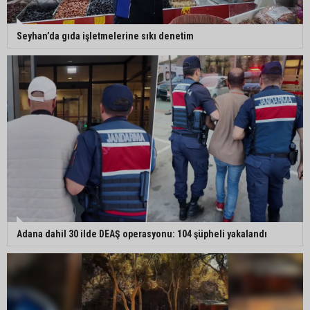
Seyhan’da gıda işletmelerine sıkı denetim
Adana dahil 30 ilde DEAŞ operasyonu: 104 şüpheli yakalandı