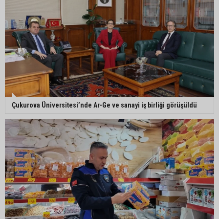
Ceyhan’da asfalt çalışmaları sürüyor
Ceyhan’da açık hava sineması keyfi iki farklı
parkta devam ediyor
5. Yunusoğlu Futbol Turnuvası’nda final heyecanı
Çukurova Üniversitesi’nde Ar-Ge ve sanayi iş birliği görüşüldü
Ceyhan’da Necdet Sevinç Parkı’nda bakım
çalışması
Orhan Bayram’dan AK Parti’ye Yüreğir çıkışı:
“Bizim belediye meclis üyelerimize ne yaptınız?
Siz önce onu anlatın”