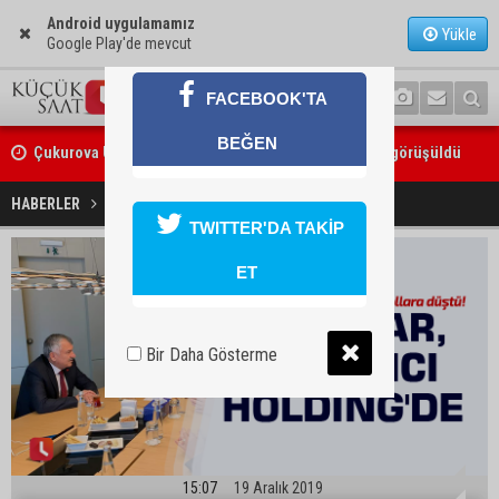
Android uygulamamız
Yükle
Google Play'de mevcut
FACEBOOK'TA
Çukurova Üniversitesi’nde Ar-Ge ve sanayi iş birliği görüşüldü
BEĞEN
Seyhan’da gıda işletmelerine sıkı denetim
Karalar, Sabancı Holding'de
HABERLER
GÜNDEM
TWITTER'DA TAKİP
ET
Bir Daha Gösterme
15:07
19 Aralık 2019