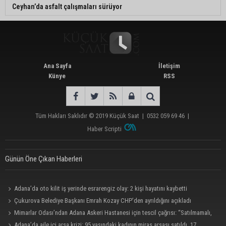
Ceyhan’da asfalt çalışmaları sürüyor
Ana Sayfa
İletişim
Künye
RSS
Tüm Hakları Saklıdır © 2019
Küçük Saat
|
0532 059 69 46
|
Haber Scripti
Günün Öne Çıkan Haberleri
Adana’da oto kilit iş yerinde esrarengiz olay: 2 kişi hayatını kaybetti
Çukurova Belediye Başkanı Emrah Kozay CHP’den ayrıldığını açıkladı
Mimarlar Odası’ndan Adana Askeri Hastanesi için tescil çağrısı: “Satılmamalı,
amaç dışı kullanılmamalı”
Adana’da aile içi arsa krizi: 95 yaşındaki kadının miras arsası satıldı, 17