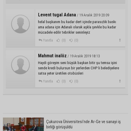
Levent tugal Adana
/ 19 Aralık 2019 20:09
helal başkanım bu kadar dert içinde parasızlık baskı
ama adana için Adanalı olarak aşkla şevkle bu kadar
mücadele edilir tebrikler seninleyiz
Yanıtla
(0)
(0)
Mahmut inalöz
/ 19 Aralık 2019 18:13
Haydi göreyim seni büyük başkan bitir şu temsa işini
sende kredi bulursun bir yerlerden CHP li belediyelere
satsa yeter üretilen otobüsleri
Yanıtla
(0)
(0)
Çukurova Üniversitesi’nde Ar-Ge ve sanayi iş
birliği görüşüldü