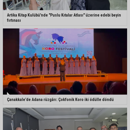
Pozantı’da İlçe Jandarma Komutanlığı ekipleri
Artika Kitap Kulübü'nde "Puslu Kıtalar Atlası" üzerine edebi beyin
vatandaşları dijital dolandırıcılığa karşı uyardı
fırtınası
Adana Lezzet Festivali için stratejik hazırlık
toplantısı yapıldı
Adana’da 478 yıllık Kemeraltı Camii’nde sprey
boya krizi: Vatandaşlar denetimlerin artırılmasını
istedi
Çanakkale’de Adana rüzgârı: Çokfonik Koro iki ödülle döndü