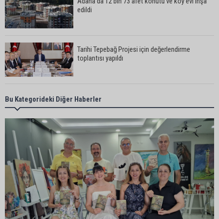
Adana’da 12 bin 73 afet konutu ve köy evi inşa
edildi
Tarihi Tepebağ Projesi için değerlendirme
toplantısı yapıldı
Nesine 2. Lig’de Adana temsilcilerinin ilk hafta
Bu Kategorideki Diğer Haberler
fikstürü belli oldu
Kozan’da kamyonet ile motosiklet çarpıştı: 1 kişi
yaralandı
Karataş Belediye Başkanı Ali Bedrettin Karataş:
“Sahillerimize birlikte sahip çıkalım”