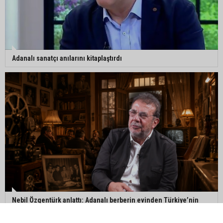
Adanalı sanatçı anılarını kitaplaştırdı
Nebil Özgentürk anlattı: Adanalı berberin evinden Türkiye’nin
kültür hafızasına uzanan hikâye