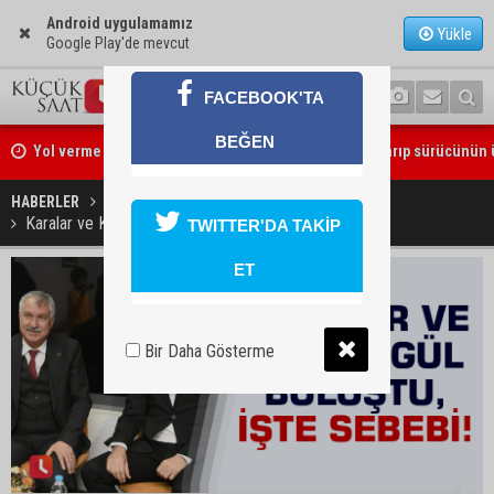
Android uygulamamız
Yükle
Google Play'de mevcut
Yol verme tartışması büyüdü; Bagajdan testereyi çıkarıp sürücünün
FACEBOOK'TA
yürüdü
BEĞEN
Pozantı’da motosiklet kazası: Eski Belediye Başkanı Mustafa Çay’ın
HABERLER
KÜLTÜR SANAT
hayatını kaybetti
Karalar ve Kırmızıgül buluştu, işte sebebi!
TWITTER'DA TAKİP
ET
Bir Daha Gösterme