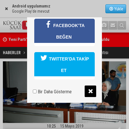
Android uygulamamız
Yükle
Google Play'de mevcut
FACEBOOK'TA
Yeni Parti’nin Sarıçam ve Karataş teşkilatları oluşturuldu
BEĞEN
Feke Belediye Başkanı Cömert Özen, Adana Valisi Mustafa Yavuz’u
Karalar'ın en kısa meclis toplantısı
HABERLER
SİYASET
ziyaret etti
TWITTER'DA TAKİP
ET
Bir Daha Gösterme
10:25
15 Mayıs 2019