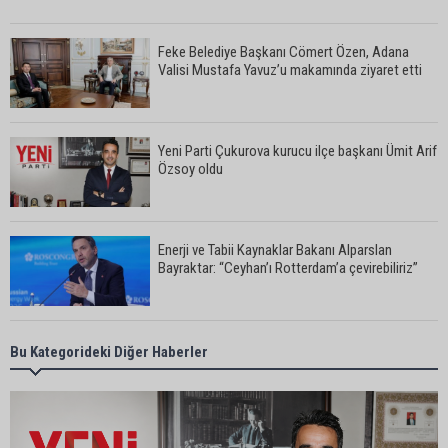
Feke Belediye Başkanı Cömert Özen, Adana
Valisi Mustafa Yavuz’u makamında ziyaret etti
Yeni Parti Çukurova kurucu ilçe başkanı Ümit Arif
Özsoy oldu
Enerji ve Tabii Kaynaklar Bakanı Alparslan
Bayraktar: “Ceyhan’ı Rotterdam’a çevirebiliriz”
Başkan Ali Bedrettin Karataş’tan sahiller için
Bu Kategorideki Diğer Haberler
duyarlılık çağrısı
MHP Adana İl Başkanı Hakan Yıldırım: