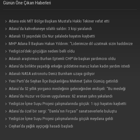
Günün Öne Çıkan Haberleri
Adana eski MİT Bölge Başkanı Mustafa Hakkı Tekiner vefat etti
Adana’da kahvehaneye silahlı saldırı: 3 kişi yaralandı
Adanalı 13 yaşındaki Ela Nur şelalede hayatını kaybetti
MHP Adana İl Başkanı Hakan Yıldırım: “Liderimize dil uzatmak sizin haddinize
değildir”
Yedigöze’deki göçüğün nedeni belli oldu
Adanalı araştırmacı Burhan Eptemli CHP’de başkan yardımcısı oldu
Adana’da birlikte yaşadığı erkeğin şiddetine maruz kalan kadın yardım istedi
Adanalı NASA astronotu Deniz Burnham uzaya gidiyor
Yeni Parti'de Seyhan İlçe Başkanlığına Mehmet Şahin Gümüş getirildi
Adana’da 52 yıllık yorgancı mesleğinin geleceğinden endişeli: “Bu mesleği
çocuğuma bile öğretemedim”
Adana’da Huzur ve Güven uygulaması: 62 aranan şahıs yakalandı
Yedigöze İçme Suyu Projesi çalışmalarında göçük: 1 işçi hayatını kaybetti
Adana’da özel bir sergi: “Damla’nın Fırçası” sanatseverlerle buluştu
Yedigöze İçme Suyu Projesi çalışmalarında göçük meydana geldi
Ceyhan’da yağlık ayçiçeği hasadı başladı