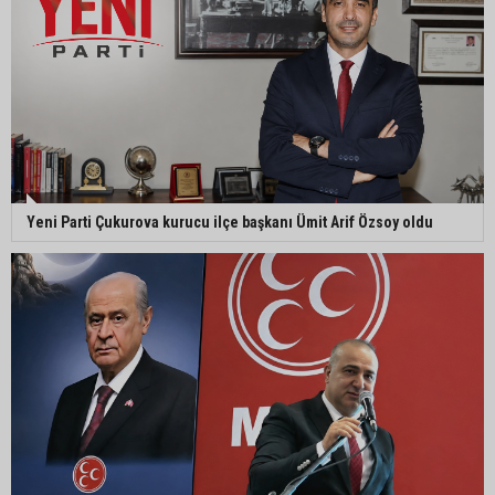
“Liderimize dil uzatmak sizin haddinize değildir”
Adanalı 13 yaşındaki Ela Nur şelalede hayatını
kaybetti
Adanalı NASA astronotu Deniz Burnham uzaya
Yeni Parti Çukurova kurucu ilçe başkanı Ümit Arif Özsoy oldu
gidiyor
Kozan’da üreticilere yangın ve anız uyarısı
Ceyhan’da yağlık ayçiçeği hasadı başladı