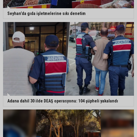
Seyhan’da gıda işletmelerine sıkı denetim
Adana dahil 30 ilde DEAŞ operasyonu: 104 şüpheli yakalandı