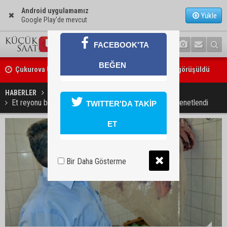
Android uygulamamız
Yükle
Google Play'de mevcut
FACEBOOK'TA
Çukurova Üniversitesi’nde Ar-Ge ve sanayi iş birliği görüşüldü
BEĞEN
Seyhan’da gıda işletmelerine sıkı denetim
HABERLER
GÜNDEM
Et reyonu bulunan marketler ve soğuk hava depoları denetlendi
TWITTER'DA TAKİP
ET
Bir Daha Gösterme