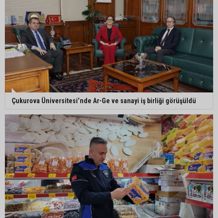
Ceyhan’da asfalt çalışmaları sürüyor
Ceyhan’da açık hava sineması keyfi iki farklı
parkta devam ediyor
5. Yunusoğlu Futbol Turnuvası’nda final heyecanı
Çukurova Üniversitesi’nde Ar-Ge ve sanayi iş birliği görüşüldü
Ceyhan’da Necdet Sevinç Parkı’nda bakım
çalışması
Orhan Bayram’dan AK Parti’ye Yüreğir çıkışı:
“Bizim belediye meclis üyelerimize ne yaptınız?
Siz önce onu anlatın”