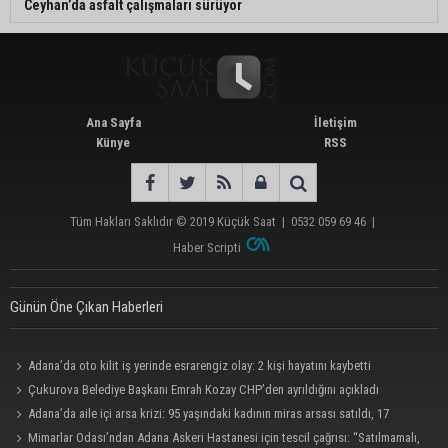
Ceyhan’da asfalt çalışmaları sürüyor
Ana Sayfa
İletişim
Künye
RSS
Tüm Hakları Saklıdır © 2019
Küçük Saat
|
0532 059 69 46
|
Haber Scripti
Günün Öne Çıkan Haberleri
Adana’da oto kilit iş yerinde esrarengiz olay: 2 kişi hayatını kaybetti
Çukurova Belediye Başkanı Emrah Kozay CHP’den ayrıldığını açıkladı
Adana’da aile içi arsa krizi: 95 yaşındaki kadının miras arsası satıldı, 17
milyonun 13 milyonu harcandı
Mimarlar Odası’ndan Adana Askeri Hastanesi için tescil çağrısı: “Satılmamalı,