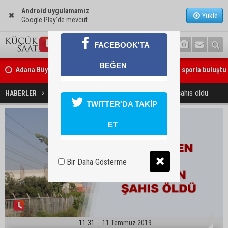
Android uygulamamız
Yükle
Google Play'de mevcut
FACEBOOK'TA
Adana Büyükşehir Yaz Spor Okulları’nda 30 bin çocuk sporla buluştu
BEĞEN
Beşiktaş dosyasında iki tahliye: Özcan Zenger ve Utku Caner Çaykar
Kavak budarken akıma kapılan şahıs öldü
HABERLER
YAŞAM
bırakıldı
TWITTER'DA TAKİP
ET
Bir Daha Gösterme
11:31
11 Temmuz 2019