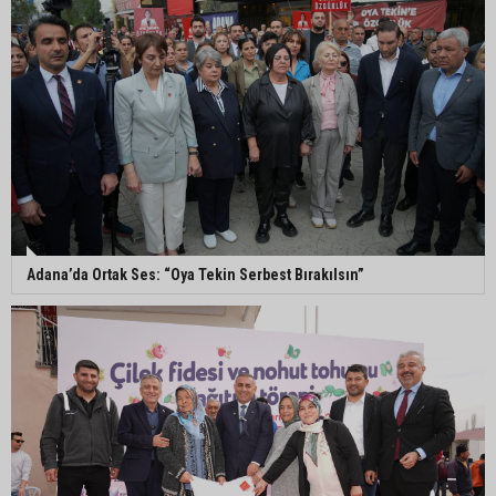
Adana’da parktaki OED cihazını çalan şüpheli
tutuklandı
Seyhan’da fırın ve pastanelere hijyen denetimi
gerçekleştirildi
Eski polis memuru Ergün Karakaya’nın
öldürüldüğü silahlı kavganın görüntüleri ortaya
çıktı
Adana’da Ortak Ses: “Oya Tekin Serbest Bırakılsın”
İmamoğlu’nda hijyen ve etiket kontrolü
Mustafa Özkan: "Yüreğir Belediye Başkan
Vekilliği seçimine ilişkin hukuki süreç başlatıldı"