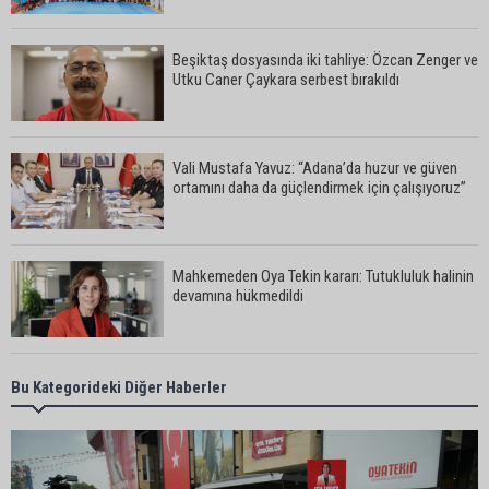
Beşiktaş dosyasında iki tahliye: Özcan Zenger ve
Utku Caner Çaykara serbest bırakıldı
Vali Mustafa Yavuz: “Adana’da huzur ve güven
ortamını daha da güçlendirmek için çalışıyoruz”
Mahkemeden Oya Tekin kararı: Tutukluluk halinin
devamına hükmedildi
Adana’da taziye evinde silahlı kavga kamerada:
Bu Kategorideki Diğer Haberler
Çok sayıda polis ekibi olay yerine sevk edildi