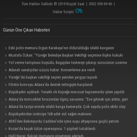
Tüm Hakları Saklıdır © 2019
Küçük Saat
|
0532 059 69 46
|
Haber Scripti
Günün Öne Çıkan Haberleri
Eski polis memuru Ergün Karakaya’nın öldürüldüğü silahlı kavganın
görüntüleri ortaya çıktı
Mustafa Özkan: "Yüreğir Belediye Başkan Vekilliği seçimine ilişkin hukuki
süreç başlatıldı"
Yol verme tartışması büyüdü; Bagajdan testereyi çıkarıp sürücünün üzerine
yürüdü
Adanalı sanatçıdan üzücü haber: Konserlerine ara verdi
Yüreğir’de başkan vekilliği seçimi yeniden yargıya taşındı
Filistin konvoyu Adana'da destek mitingiyle karşılandı
Büyükşehir açıkladı: Yasaklı ırk köpeğe mevzuat kapsamında işlem yapıldı
Adana’da motosiklet hırsızından ilginç savunma: “Eve gitmek için aldım, geri
verecektim”
Adana’da taziye evinde silahlı kavga kamerada: Çok sayıda polis ekibi olay
yerine sevk edildi
Büyükşehirden üreticiye 168 adet süt sağım makinesi
ASKİ'den Bakımyurdu Caddesi'nde içme suyu altyapısına güçlü yatırım
Kozan’da kaçak tütün operasyonu: 1 şüpheli tutuklandı
Halil Nacar, Balcalı Hastanesi yönetimini ağırladı