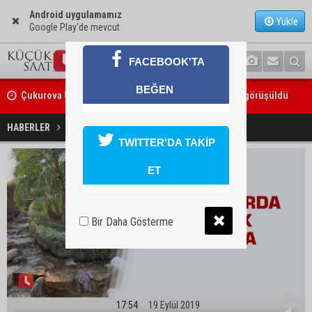
Android uygulamamız
Yükle
Google Play'de mevcut
FACEBOOK'TA
Çukurova Üniversitesi’nde Ar-Ge ve sanayi iş birliği görüşüldü
BEĞEN
Seyhan’da gıda işletmelerine sıkı denetim
Kavşaklarda estetik çalışma
HABERLER
YAŞAM
TWITTER'DA TAKİP
ET
Bir Daha Gösterme
17:54
19 Eylül 2019