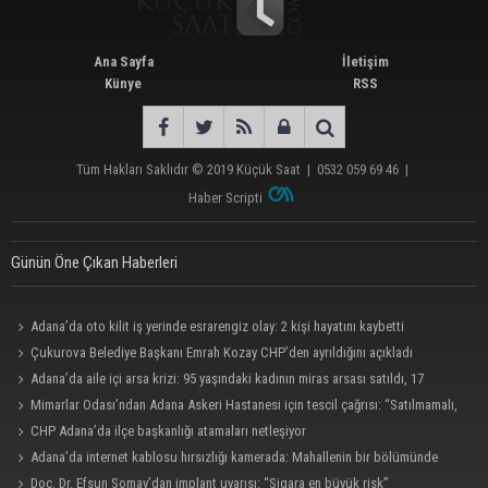
Ana Sayfa
İletişim
Künye
RSS
Tüm Hakları Saklıdır © 2019
Küçük Saat
|
0532 059 69 46
|
Haber Scripti
Günün Öne Çıkan Haberleri
Adana’da oto kilit iş yerinde esrarengiz olay: 2 kişi hayatını kaybetti
Çukurova Belediye Başkanı Emrah Kozay CHP’den ayrıldığını açıkladı
Adana’da aile içi arsa krizi: 95 yaşındaki kadının miras arsası satıldı, 17
milyonun 13 milyonu harcandı
Mimarlar Odası’ndan Adana Askeri Hastanesi için tescil çağrısı: “Satılmamalı,
amaç dışı kullanılmamalı”
CHP Adana’da ilçe başkanlığı atamaları netleşiyor
Adana’da internet kablosu hırsızlığı kamerada: Mahallenin bir bölümünde
internet erişimi kesildi
Doç. Dr. Efsun Somay’dan implant uyarısı: “Sigara en büyük risk”