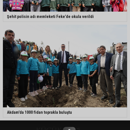
Şehit polisin adı memleketi Feke’de okula verildi
Akdam'da 1000 fidan toprakla buluştu