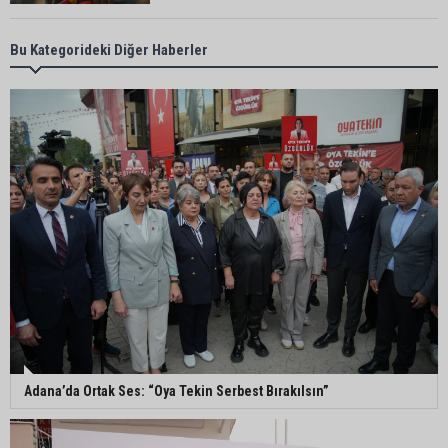
Bekir Şimşek’ten Mustafa Özkan’a ziyaret
Bu Kategorideki Diğer Haberler
Ceyhan’da asfalt çalışmaları sürüyor
Ceyhan’da açık hava sineması keyfi iki farklı
parkta devam ediyor
5. Yunusoğlu Futbol Turnuvası’nda final heyecanı
Adana’da Ortak Ses: “Oya Tekin Serbest Bırakılsın”
Ceyhan’da Necdet Sevinç Parkı’nda bakım