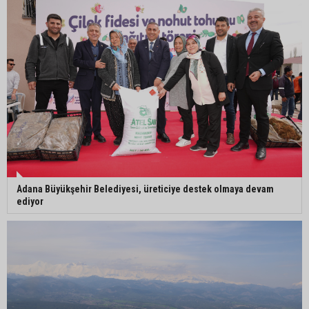
çalışması
Orhan Bayram’dan AK Parti’ye Yüreğir çıkışı:
“Bizim belediye meclis üyelerimize ne yaptınız?
Siz önce onu anlatın”
Adana Büyükşehir Belediyesi, üreticiye destek olmaya devam
ediyor