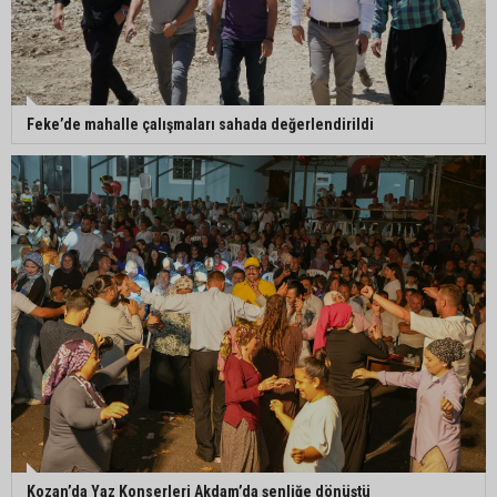
Feke’de mahalle çalışmaları sahada değerlendirildi
Kozan’da Yaz Konserleri Akdam’da şenliğe dönüştü