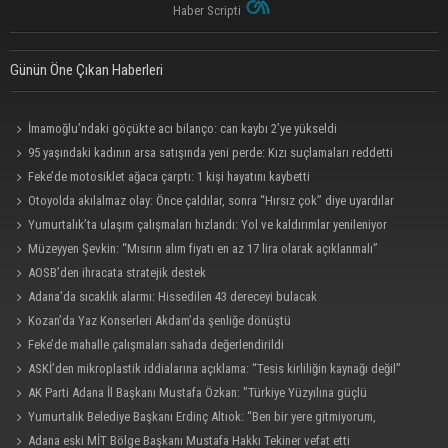
Haber Scripti
Günün Öne Çıkan Haberleri
İmamoğlu’ndaki göçükte acı bilanço: can kaybı 2’ye yükseldi
95 yaşındaki kadının arsa satışında yeni perde: Kızı suçlamaları reddetti
Feke’de motosiklet ağaca çarptı: 1 kişi hayatını kaybetti
Otoyolda akılalmaz olay: Önce çaldılar, sonra “Hırsız çok” diye uyardılar
Yumurtalık’ta ulaşım çalışmaları hızlandı: Yol ve kaldırımlar yenileniyor
Müzeyyen Şevkin: “Mısırın alım fiyatı en az 17 lira olarak açıklanmalı”
AOSB’den ihracata stratejik destek
Adana’da sıcaklık alarmı: Hissedilen 43 dereceyi bulacak
Kozan’da Yaz Konserleri Akdam’da şenliğe dönüştü
Feke’de mahalle çalışmaları sahada değerlendirildi
ASKİ’den mikroplastik iddialarına açıklama: “Tesis kirliliğin kaynağı değil”
AK Parti Adana İl Başkanı Mustafa Özkan: "Türkiye Yüzyılına güçlü
teşkilatımızla yürüyoruz"
Yumurtalık Belediye Başkanı Erdinç Altıok: “Ben bir yere gitmiyorum,
partimdeyim”
Adana eski MİT Bölge Başkanı Mustafa Hakkı Tekiner vefat etti