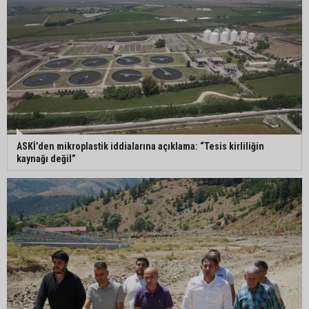
Adana’da sıcaklık alarmı: Hissedilen 43 dereceyi
bulacak
Yumurtalık’ta ulaşım çalışmaları hızlandı: Yol ve
kaldırımlar yenileniyor
Otoyolda akılalmaz olay: Önce çaldılar, sonra
ASKİ’den mikroplastik iddialarına açıklama: “Tesis kirliliğin
“Hırsız çok” diye uyardılar
kaynağı değil”
Müzeyyen Şevkin: “Mısırın alım fiyatı en az 17 lira
olarak açıklanmalı”
95 yaşındaki kadının arsa satışında yeni perde:
Kızı suçlamaları reddetti