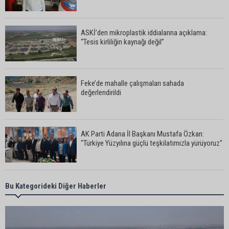
ASKİ’den mikroplastik iddialarına açıklama:
“Tesis kirliliğin kaynağı değil”
Feke’de mahalle çalışmaları sahada
değerlendirildi
AK Parti Adana İl Başkanı Mustafa Özkan:
"Türkiye Yüzyılına güçlü teşkilatımızla yürüyoruz"
Kozan’da Yaz Konserleri Akdam’da şenliğe
Bu Kategorideki Diğer Haberler
dönüştü