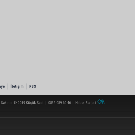
nye
İletişim
RSS
 Saklıdır © 2019
Küçük Saat
|
0532 059 69 46
|
Haber Scripti