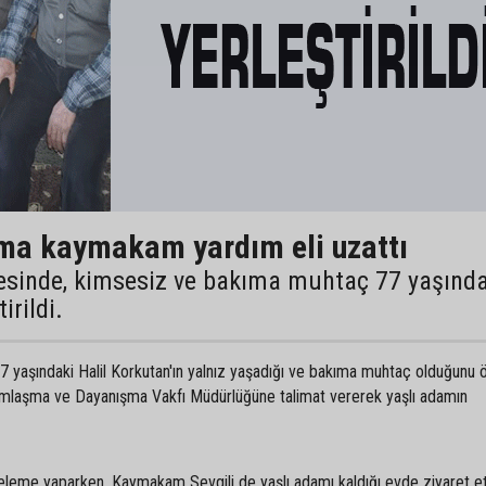
ma kaymakam yardım eli uzattı
çesinde, kimsesiz ve bakıma muhtaç 77 yaşında
irildi.
7 yaşındaki Halil Korkutan'ın yalnız yaşadığı ve bakıma muhtaç olduğunu
mlaşma ve Dayanışma Vakfı Müdürlüğüne talimat vererek yaşlı adamın
celeme yaparken, Kaymakam Sevgili de yaşlı adamı kaldığı evde ziyaret ett