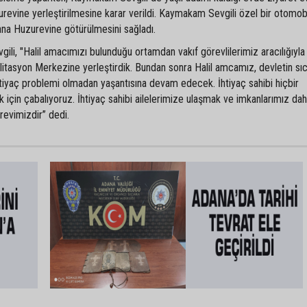
evine yerleştirilmesine karar verildi. Kaymakam Sevgili özel bir otomobi
ana Huzurevine götürülmesini sağladı.
i, "Halil amacımızı bulunduğu ortamdan vakıf görevlilerimiz aracılığıyla
itasyon Merkezine yerleştirdik. Bundan sonra Halil amcamız, devletin sı
ihtiyaç problemi olmadan yaşantısına devam edecek. İhtiyaç sahibi hiçbir
için çabalıyoruz. İhtiyaç sahibi ailelerimize ulaşmak ve imkanlarımız dah
evimizdir” dedi.