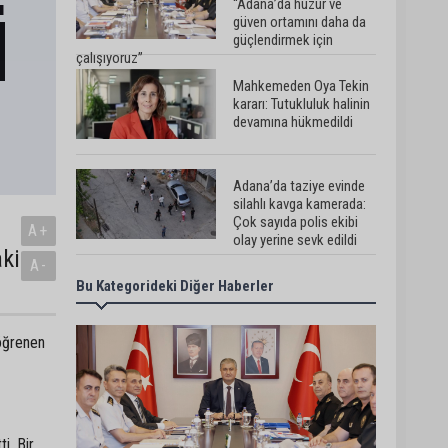
“Adana’da huzur ve
güven ortamını daha da
güçlendirmek için
çalışıyoruz”
Mahkemeden Oya Tekin
kararı: Tutukluluk halinin
devamına hükmedildi
Adana’da taziye evinde
silahlı kavga kamerada:
Çok sayıda polis ekibi
A+
olay yerine sevk edildi
ki
A-
Bu Kategorideki Diğer Haberler
Adana’da parktaki OED
cihazını çalan şüpheli
tutuklandı
 öğrenen
Seyhan’da fırın ve
pastanelere hijyen
denetimi gerçekleştirildi
i. Bir