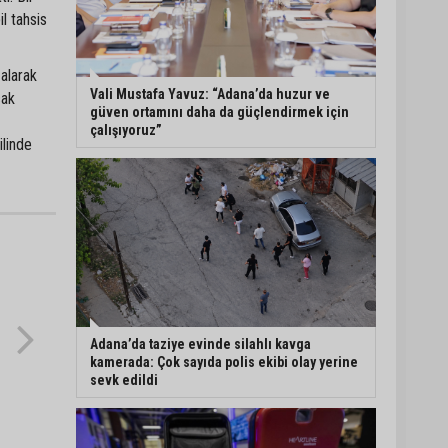
l tahsis
Eski polis memuru Ergün
Karakaya’nın öldürüldüğü
silahlı kavganın
 alarak
görüntüleri ortaya çıktı
Vali Mustafa Yavuz: “Adana’da huzur ve
cak
güven ortamını daha da güçlendirmek için
çalışıyoruz”
İmamoğlu’nda hijyen ve
ilinde
etiket kontrolü
Mustafa Özkan: "Yüreğir
Belediye Başkan Vekilliği
seçimine ilişkin hukuki
süreç başlatıldı"
Adana’da taziye evinde silahlı kavga
kamerada: Çok sayıda polis ekibi olay yerine
sevk edildi