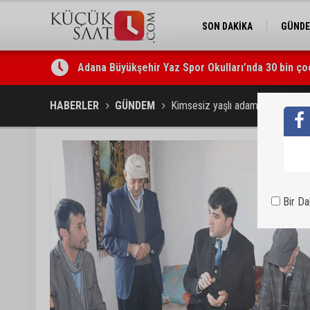
SON DAKİKA
GÜND
Adana Büyükşehir Yaz Spor Okulları’nda 30 bin ço
Beşiktaş dosyasında iki tahliye: Özcan Zenger ve
HABERLER
GÜNDEM
Kimsesiz yaşlı adama kaymakam 
Bir D