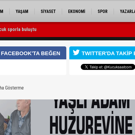
EM
YAŞAM
SİYASET
EKONOMİ
SPOR
YAZARL
cuk sporla buluştu
 Utku Caner Çaykara serbest bırakıldı
yardım eli uzattı
FACEBOOK'TA BEĞEN
TWITTER'DA TAKİP 
aha Gösterme