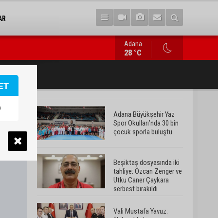
AR
Adana
Vali Mustafa Yavuz: “Adana’da huzur ve güven ortamını daha da 
28 °C
ET
Adana Büyükşehir Yaz
Spor Okulları’nda 30 bin
çocuk sporla buluştu
Beşiktaş dosyasında iki
tahliye: Özcan Zenger ve
Utku Caner Çaykara
serbest bırakıldı
Vali Mustafa Yavuz: