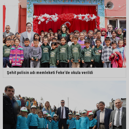
Şehit polisin adı memleketi Feke’de okula verildi