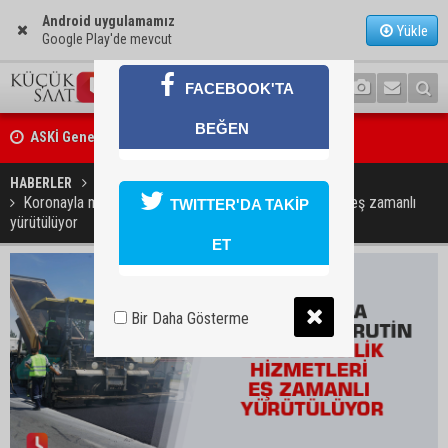
Android uygulamamız
Yükle
Google Play'de mevcut
FACEBOOK'TA
ASKİ Genel Müdürü Mansur Aladağ emekli oldu
BEĞEN
İngiltere’nin çöpü Adana’ya geldi, mikroplastik tartışması büyüdü
HABERLER
YAŞAM
Koronayla mücadele ve rutin belediyecilik hizmetleri eş zamanlı
TWITTER'DA TAKİP
yürütülüyor
ET
Bir Daha Gösterme