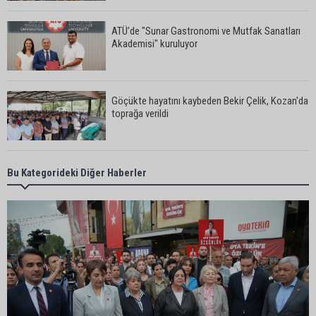
ATÜ’de "Sunar Gastronomi ve Mutfak Sanatları
Akademisi" kuruluyor
Göçükte hayatını kaybeden Bekir Çelik, Kozan'da
toprağa verildi
Kozan’da üreticilere Akdeniz Meyve Sineği
Bu Kategorideki Diğer Haberler
uyarısı
İstanbul Lider Kolejleri Adana Kampüsü’ne yoğun
ilgi: Kontenjanlar dolmak üzere
Göçükte hayatını kaybeden işçinin cenazesi