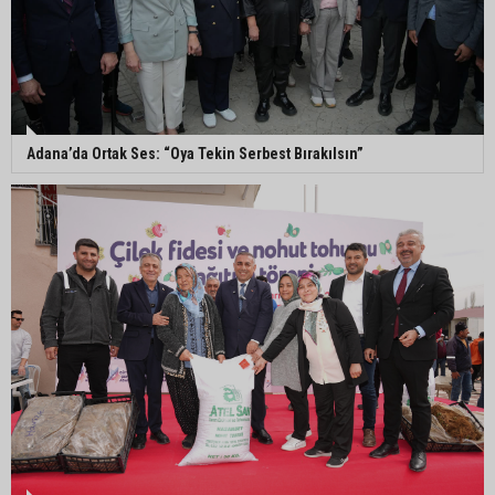
ailesine teslim edildi
Yumurtalık Belediye Başkanı Erdinç Altıok: “Ben
bir yere gitmiyorum, partimdeyim”
Adana’da Ortak Ses: “Oya Tekin Serbest Bırakılsın”
ASKİ’den mikroplastik iddialarına açıklama:
“Tesis kirliliğin kaynağı değil”
Feke’de mahalle çalışmaları sahada
değerlendirildi