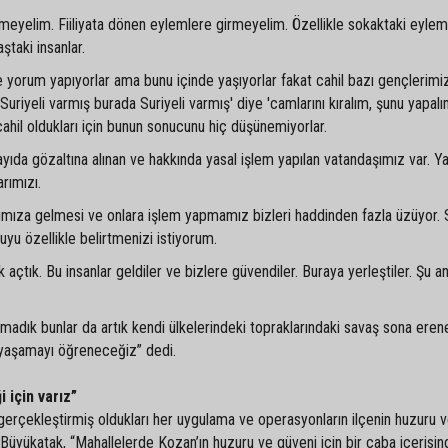
rmeyelim. Fiiliyata dönen eylemlere girmeyelim. Özellikle sokaktaki eylem
aştaki insanlar.
 yorum yapıyorlar ama bunu içinde yaşıyorlar fakat cahil bazı gençlerimiz
uriyeli varmış burada Suriyeli varmış' diye 'camlarını kıralım, şunu yapal
cahil oldukları için bunun sonucunu hiç düşünemiyorlar.
yıda gözaltına alınan ve hakkında yasal işlem yapılan vatandaşımız var. Yar
rımızı.
şımıza gelmesi ve onlara işlem yapmamız bizleri haddinden fazla üzüyor. 
yu özellikle belirtmenizi istiyorum.
 açtık. Bu insanlar geldiler ve bizlere güvendiler. Buraya yerleştiler. Şu a
vmadık bunlar da artık kendi ülkelerindeki topraklarındaki savaş sona eren
 yaşamayı öğreneceğiz” dedi.
 için varız”
erçekleştirmiş oldukları her uygulama ve operasyonların ilçenin huzuru 
 Büyükatak, “Mahallelerde Kozan’ın huzuru ve güveni için bir çaba içerisin