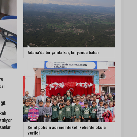
Adana’da bir yanda kar, bir yanda bahar
ve
ası
ğil.
kalı
tılıyor
sanlar.
Şehit polisin adı memleketi Feke’de okula
verildi