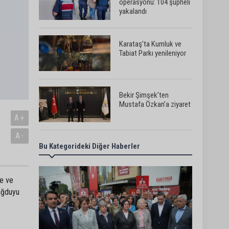
operasyonu: 104 şüpheli
yakalandı
Karataş’ta Kumluk ve
Tabiat Parkı yenileniyor
Bekir Şimşek’ten
Mustafa Özkan’a ziyaret
A+
A-
Bu Kategorideki Diğer Haberler
Ceyhan’da asfalt
çalışmaları sürüyor
re ve
sağduyu
Ceyhan’da açık hava
sineması keyfi iki farklı
parkta devam ediyor