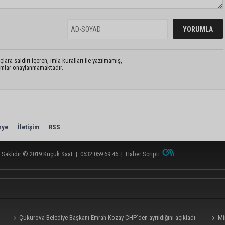
lara saldırı içeren, imla kuralları ile yazılmamış,
rumlar onaylanmamaktadır.
nye
İletişim
RSS
 Saklıdır © 2019
Küçük Saat
|
0532 059 69 46
|
Haber Scripti
Çukurova Belediye Başkanı Emrah Kozay CHP’den ayrıldığını açıkladı
Mi