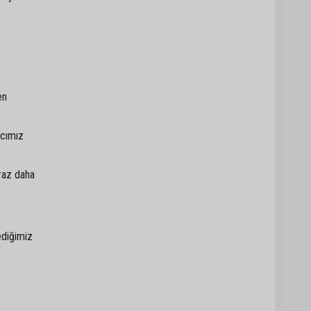
en
acımız
iraz daha
ediğimiz