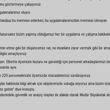
 bunu göstermeye çalışıyoruz.
ulamalarımız oluyor.
vatandaşı bu memnun ederken, bu uygulamalarımızdan memnun olmayan
ulunursanız bizim yapmış olduğumuz her bir uygulama ve çalışma hakikat
in etme gibi bir düşüncemiz var, ne insanlara zarar vermek gibi bir am
iğini amaçlıyoruz.
um. Elbette ilçemizin huzuru ve güvenliği için personel arkadaşlarımızı b
nimle aynı.
in 220 personelimizle ilçemizde mücadelemizi sürdürüyoruz.
ylar hakkında bilgi almak için ekiplerimizle sokağa iniyoruz ama bizim ist
ize gelsin" diye konuştu.
rindeki güvenlik ve asayiş olayları ile alakalı olarak Müdür Büyükatak ile