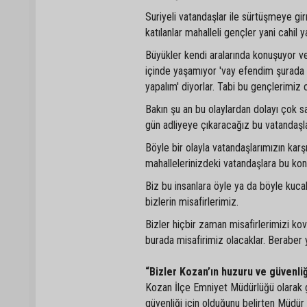
Suriyeli vatandaşlar ile sürtüşmeye gi
katılanlar mahalleli gençler yani cahil y
Büyükler kendi aralarında konuşuyor ve
içinde yaşamıyor 'vay efendim şurada S
yapalım' diyorlar. Tabi bu gençlerimiz 
Bakın şu an bu olaylardan dolayı çok sa
gün adliyeye çıkaracağız bu vatandaşla
Böyle bir olayla vatandaşlarımızın kar
mahallelerinizdeki vatandaşlara bu konu
Biz bu insanlara öyle ya da böyle kucak
bizlerin misafirlerimiz.
Bizler hiçbir zaman misafirlerimizi ko
burada misafirimiz olacaklar. Beraber
“Bizler Kozan’ın huzuru ve güvenliği
Kozan İlçe Emniyet Müdürlüğü olarak g
güvenliği için olduğunu belirten Müdür