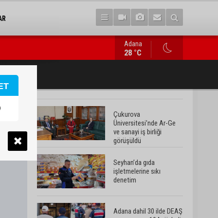
AR
Adana
Adana dahil 30 ilde DEAŞ operasyonu: 104 şüpheli yakalandı
28 °C
ET
Çukurova
Üniversitesi’nde Ar-Ge
ve sanayi iş birliği
görüşüldü
Seyhan’da gıda
işletmelerine sıkı
denetim
Adana dahil 30 ilde DEAŞ