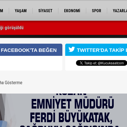
EM
YAŞAM
SİYASET
EKONOMİ
SPOR
YAZARL
iği görüşüldü
atak, sağduyu çağrısında bulundu
FACEBOOK'TA BEĞEN
TWITTER'DA TAKİP 
aha Gösterme