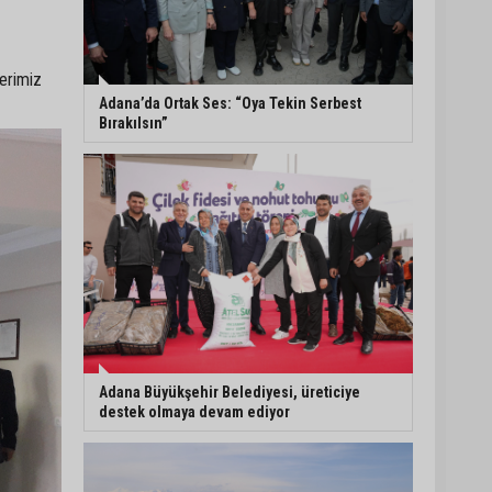
5. Yunusoğlu Futbol
Turnuvası’nda final
lerimiz
heyecanı
Adana’da Ortak Ses: “Oya Tekin Serbest
Bırakılsın”
Ceyhan’da Necdet
Sevinç Parkı’nda bakım
çalışması
Orhan Bayram’dan AK
Parti’ye Yüreğir çıkışı:
“Bizim belediye meclis
üyelerimize ne yaptınız?
Siz önce onu anlatın”
Adana Büyükşehir Belediyesi, üreticiye
destek olmaya devam ediyor