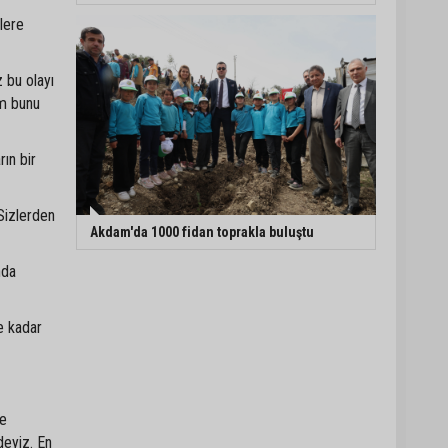
lere
 bu olayı
ım bunu
ın bir
Sizlerden
Akdam'da 1000 fidan toprakla buluştu
nda
e kadar
ve
deyiz. En