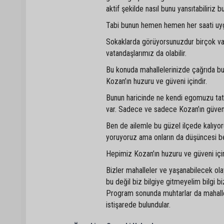
aktif şekilde nasıl bunu yansıtabiliriz
Tabi bunun hemen hemen her saati uyg
Sokaklarda görüyorsunuzdur birçok 
vatandaşlarımız da olabilir.
Bu konuda mahallelerinizde çağrıda b
Kozan’ın huzuru ve güveni içindir.
Bunun haricinde ne kendi egomuzu tatm
var. Sadece ve sadece Kozan’ın güvenl
Ben de ailemle bu güzel ilçede kalıyor
yoruyoruz ama onların da düşüncesi be
Hepimiz Kozan’ın huzuru ve güveni iç
Bizler mahalleler ve yaşanabilecek ola
bu değil biz bilgiye gitmeyelim bilgi b
Program sonunda muhtarlar da mahallele
istişarede bulundular.