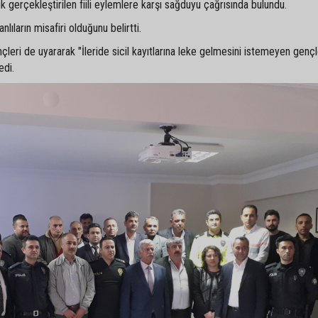
ik gerçekleştirilen fiili eylemlere karşı sağduyu çağrısında bulundu.
lıların misafiri olduğunu belirtti.
leri de uyararak "İleride sicil kayıtlarına leke gelmesini istemeyen genç
edi.