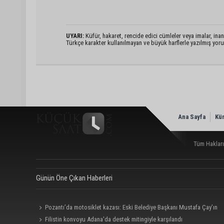
UYARI:
Küfür, hakaret, rencide edici cümleler veya imalar, inanç
Türkçe karakter kullanılmayan ve büyük harflerle yazılmış yo
Ana Sayfa
Kü
Tüm Hakları
Günün Öne Çıkan Haberleri
Pozantı’da motosiklet kazası: Eski Belediye Başkanı Mustafa Çay’ın
yeğeni hayatını kaybetti
Filistin konvoyu Adana'da destek mitingiyle karşılandı