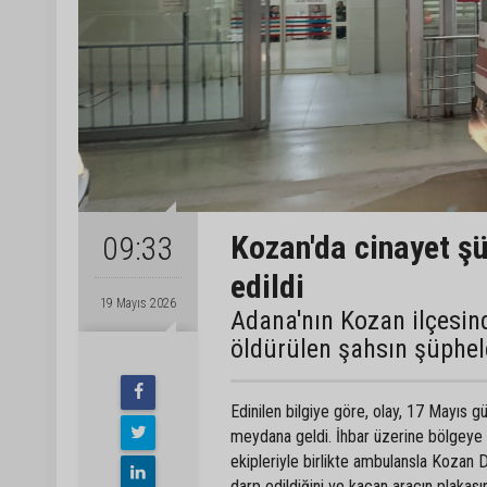
Kozan'da cinayet şü
09:33
edildi
19 Mayıs 2026
Adana'nın Kozan ilçesin
öldürülen şahsın şüphele
Edinilen bilgiye göre, olay, 17 Mayıs
meydana geldi. İhbar üzerine bölgeye s
ekipleriyle birlikte ambulansla Kozan D
darp edildiğini ve kaçan aracın plakası