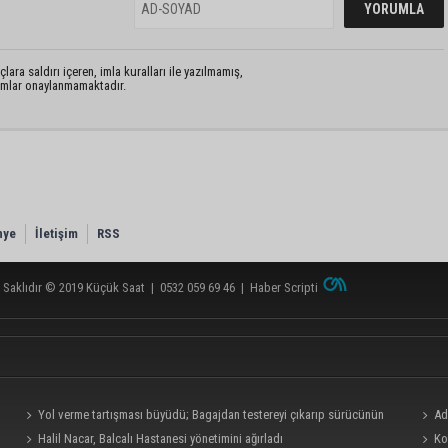
lara saldırı içeren, imla kuralları ile yazılmamış,
rumlar onaylanmamaktadır.
nye
İletişim
RSS
 Saklıdır © 2019
Küçük Saat
|
0532 059 69 46
|
Haber Scripti
Yol verme tartışması büyüdü; Bagajdan testereyi çıkarıp sürücünün
Ad
üzerine yürüdü
Halil Nacar, Balcalı Hastanesi yönetimini ağırladı
aldım,
Ko