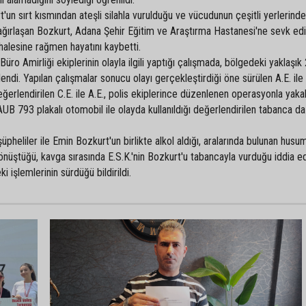
n sırt kısmından ateşli silahla vurulduğu ve vücudunun çeşitli yerlerind
 ağırlaşan Bozkurt, Adana Şehir Eğitim ve Araştırma Hastanesi'ne sevk edil
alesine rağmen hayatını kaybetti.
o Amirliği ekiplerinin olayla ilgili yaptığı çalışmada, bölgedeki yaklaşık
lendi. Yapılan çalışmalar sonucu olayı gerçekleştirdiği öne sürülen A.E. ile
ğerlendirilen C.E. ile A.E., polis ekiplerince düzenlenen operasyonla yakal
AUB 793 plakalı otomobil ile olayda kullanıldığı değerlendirilen tabanca da
üpheliler ile Emin Bozkurt'un birlikte alkol aldığı, aralarında bulunan husu
nüştüğü, kavga sırasında E.S.K.'nin Bozkurt'u tabancayla vurduğu iddia edi
i işlemlerinin sürdüğü bildirildi.