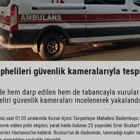
phelileri güvenlik kameralarıyla tesp
de hem darp edilen hem de tabancayla vurular
liri güvenlik kameraları incelenerek yakalandı
 günü saat 01.05 sıralarında Kozan ilçesi Tavşantepe Mahallesi Bademkuyu
evk edilen polis ekipleri, yaralı halde bulunan 25 yaşındaki Emin Bozkurt'
evlet Hastanesi'ne kaldırdı. Bozkurt'un ilk ifadesinde, tanımadığı kişiler t
nı alamadığını söylediği öğrenildi.