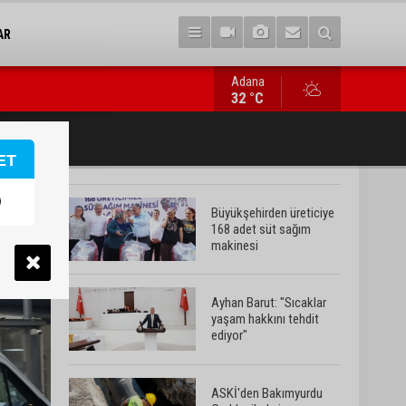
AR
Adana
ASKİ'den Bakımyurdu Caddesi'nde içme suyu altyapısına güçlü y
32 °C
ET
Büyükşehirden üreticiye
168 adet süt sağım
makinesi
Ayhan Barut: "Sıcaklar
yaşam hakkını tehdit
ediyor"
ASKİ'den Bakımyurdu