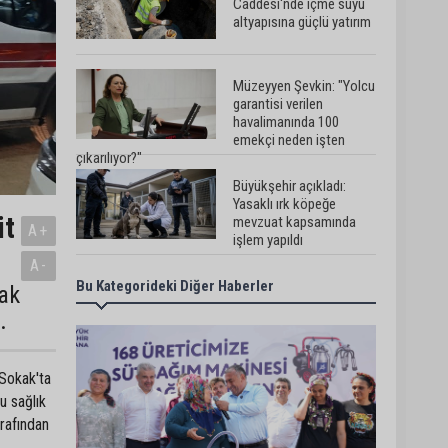
Caddesi'nde içme suyu
altyapısına güçlü yatırım
Müzeyyen Şevkin: "Yolcu
garantisi verilen
havalimanında 100
emekçi neden işten
çıkarılıyor?"
Büyükşehir açıkladı:
Yasaklı ırk köpeğe
it
mevzuat kapsamında
A+
işlem yapıldı
A-
Bu Kategorideki Diğer Haberler
Doğan: "Kredi limitleri her
ak
yıl enflasyon oranı
.
dikkate alınarak
güncellenmelidir"
 Sokak'ta
Adana’da motosiklet
u sağlık
hırsızından ilginç
savunma: “Eve gitmek
arafından
için aldım, geri