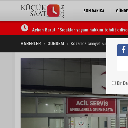
SON DAKİKA
GÜND
Ayhan Barut: "Sıcaklar yaşam hakkını tehdit ediyo
HABERLER
GÜNDEM
Kozan'da cinayet şüphelileri güve
Bir D