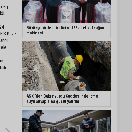
verecektim”
e darp
Kozan’da kaçak tütün
di.
operasyonu: 1 şüpheli
tutuklandı
 24
Büyükşehirden üreticiye 168 adet süt sağım
makinesi
 E.S.K. ve
andı.
Filistin konvoyu
Adana'da destek
 ele
mitingiyle karşılandı
met
ldi.
Halil Nacar, Balcalı
Hastanesi yönetimini
ağırladı
ASKİ'den Bakımyurdu Caddesi'nde içme
suyu altyapısına güçlü yatırım