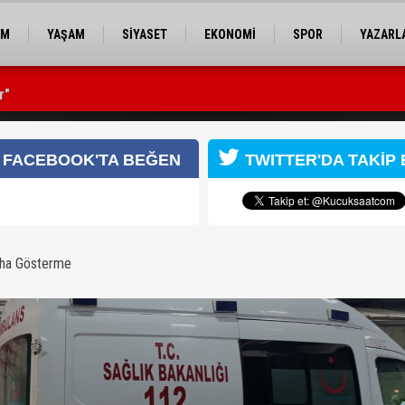
EM
YAŞAM
SİYASET
EKONOMİ
SPOR
YAZARL
r"
nlik kameralarıyla tespit edildi
FACEBOOK'TA BEĞEN
TWITTER'DA TAKİP 
aha Gösterme