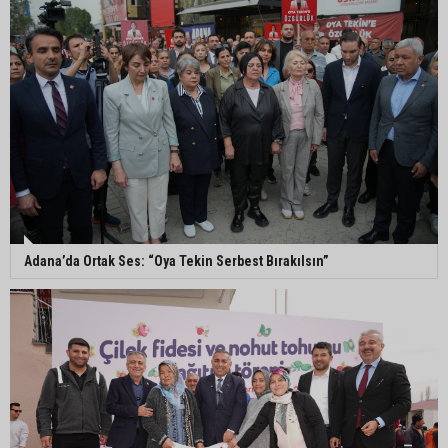
Pozantı’da İlçe Jandarma Komutanlığı ekipleri
vatandaşları dijital dolandırıcılığa karşı uyardı
Adana Lezzet Festivali için stratejik hazırlık
toplantısı yapıldı
Adana’da 478 yıllık Kemeraltı Camii’nde sprey
boya krizi: Vatandaşlar denetimlerin artırılmasını
istedi
Adana’da Ortak Ses: “Oya Tekin Serbest Bırakılsın”
Adana’ya acı haber: Adanalı polis memuru
İstanbul’daki kazada hayatını kaybetti
Feke Belediyesi’nden Çondu Mahallesi’nde yol
çalışması