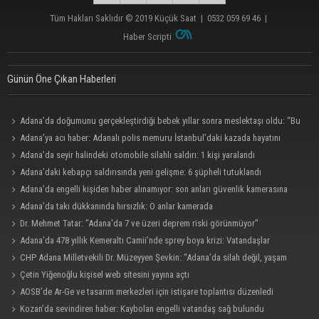
Tüm Hakları Saklıdır © 2019
Küçük Saat
|
0532 059 69 46
|
Haber Scripti
Günün Öne Çıkan Haberleri
Adana’da doğumunu gerçekleştirdiği bebek yıllar sonra meslektaşı oldu: “Bu
çok gurur verici”
Adana’ya acı haber: Adanalı polis memuru İstanbul’daki kazada hayatını
kaybetti
Adana’da seyir halindeki otomobile silahlı saldırı: 1 kişi yaralandı
Adana’daki kebapçı saldırısında yeni gelişme: 6 şüpheli tutuklandı
Adana’da engelli kişiden haber alınamıyor: son anları güvenlik kamerasına
yansıdı.
Adana’da takı dükkanında hırsızlık: O anlar kamerada
Dr. Mehmet Tatar: "Adana'da 7 ve üzeri deprem riski görünmüyor"
Adana’da 478 yıllık Kemeraltı Camii’nde sprey boya krizi: Vatandaşlar
denetimlerin artırılmasını istedi
CHP Adana Milletvekili Dr. Müzeyyen Şevkin: “Adana’da silah değil, yaşam
hakkı korunmalı”
Çetin Yiğenoğlu kişisel web sitesini yayına açtı
AOSB’de Ar-Ge ve tasarım merkezleri için istişare toplantısı düzenledi
Kozan’da sevindiren haber: Kaybolan engelli vatandaş sağ bulundu