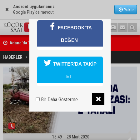
Android uygulamamız
Yükle
Google Play'de mevcut
FACEBOOK'TA
Adana’da 12 bin 73 afet konutu ve köy evi inşa edildi
BEĞEN
Tarihi Tepebağ Projesi için değerlendirme toplantısı yapıldı
Kozan’da trafik kazası: 2 yaralı
HABERLER
YAŞAM
TWITTER'DA TAKİP
ET
Bir Daha Gösterme
18:49
28 Mart 2020