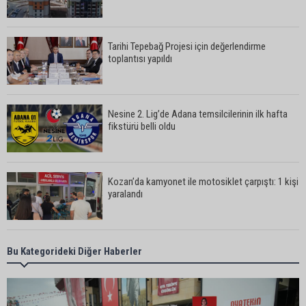
Tarihi Tepebağ Projesi için değerlendirme
toplantısı yapıldı
Nesine 2. Lig’de Adana temsilcilerinin ilk hafta
fikstürü belli oldu
Kozan’da kamyonet ile motosiklet çarpıştı: 1 kişi
yaralandı
Karataş Belediye Başkanı Ali Bedrettin Karataş:
Bu Kategorideki Diğer Haberler
“Sahillerimize birlikte sahip çıkalım”