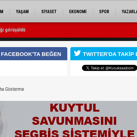
EM
YAŞAM
SİYASET
EKONOMİ
SPOR
YAZARL
iği görüşüldü
miyle Bolu'dan yaptı
FACEBOOK'TA BEĞEN
TWITTER'DA TAKİP 
aha Gösterme