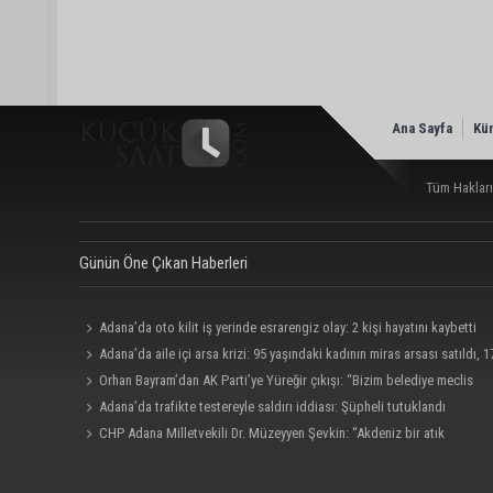
Ana Sayfa
Kü
Tüm Hakları
Günün Öne Çıkan Haberleri
Adana’da oto kilit iş yerinde esrarengiz olay: 2 kişi hayatını kaybetti
Adana’da aile içi arsa krizi: 95 yaşındaki kadının miras arsası satıldı, 1
milyonun 13 milyonu harcandı
Orhan Bayram’dan AK Parti’ye Yüreğir çıkışı: “Bizim belediye meclis
üyelerimize ne yaptınız? Siz önce onu anlatın”
Adana’da trafikte testereyle saldırı iddiası: Şüpheli tutuklandı
CHP Adana Milletvekili Dr. Müzeyyen Şevkin: “Akdeniz bir atık
deposuna dönüşmemeli”