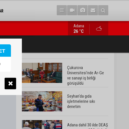
AR
Adana
Adana dahil 30 ilde DEAŞ operasyonu: 104 şüpheli yakalandı
26 °C
ET
Çukurova
Üniversitesi’nde Ar-Ge
ve sanayi iş birliği
görüşüldü
Seyhan’da gıda
işletmelerine sıkı
denetim
Adana dahil 30 ilde DEAŞ