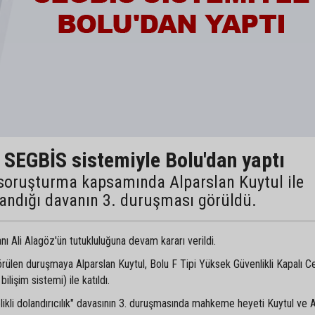
 SEGBİS sistemiyle Bolu'dan yaptı
 soruşturma kapsamında Alparslan Kuytul ile
ılandığı davanın 3. duruşması görüldü.
ı Ali Alagöz'ün tutukluluğuna devam kararı verildi.
len duruşmaya Alparslan Kuytul, Bolu F Tipi Yüksek Güvenlikli Kapalı C
işim sistemi) ile katıldı.
ikli dolandırıcılık" davasının 3. duruşmasında mahkeme heyeti Kuytul ve 