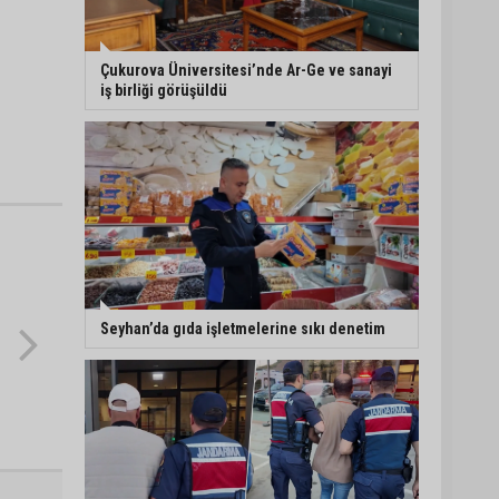
5. Yunusoğlu Futbol
Turnuvası’nda final
Çukurova Üniversitesi’nde Ar-Ge ve sanayi
heyecanı
iş birliği görüşüldü
Ceyhan’da Necdet
Sevinç Parkı’nda bakım
çalışması
Orhan Bayram’dan AK
Parti’ye Yüreğir çıkışı:
“Bizim belediye meclis
üyelerimize ne yaptınız?
Seyhan’da gıda işletmelerine sıkı denetim
Siz önce onu anlatın”