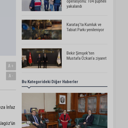
operasyonu: 104 şüpheli
yakalandı
Karataş’ta Kumluk ve
Tabiat Parkı yenileniyor
Bekir Şimşek’ten
Mustafa Özkan’a ziyaret
A+
A-
Bu Kategorideki Diğer Haberler
Ceyhan’da asfalt
çalışmaları sürüyor
eza İnfaz
Ceyhan’da açık hava
sineması keyfi iki farklı
parkta devam ediyor
Alagöz'ün