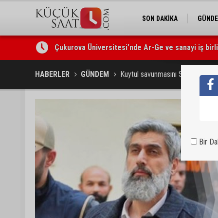
SON DAKİKA
GÜND
Çukurova Üniversitesi’nde Ar-Ge ve sanayi iş birl
Seyhan’da gıda işletmelerine sıkı denetim
HABERLER
GÜNDEM
Kuytul savunmasını SEGBİS siste
Bir D