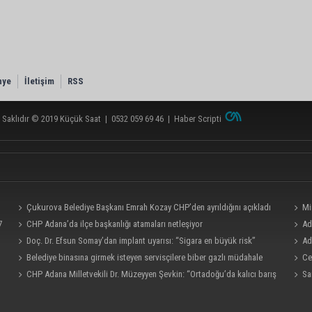
nye
İletişim
RSS
 Saklıdır © 2019
Küçük Saat
|
0532 059 69 46
|
Haber Scripti
Çukurova Belediye Başkanı Emrah Kozay CHP’den ayrıldığını açıkladı
Mi
7
CHP Adana’da ilçe başkanlığı atamaları netleşiyor
“Satıl
Ad
Doç. Dr. Efsun Somay’dan implant uyarısı: “Sigara en büyük risk”
bölümü
Ad
Belediye binasına girmek isteyen servisçilere biber gazlı müdahale
Ce
CHP Adana Milletvekili Dr. Müzeyyen Şevkin: “Ortadoğu’da kalıcı barış
Sa
ve iş birliği sağlanmalı”