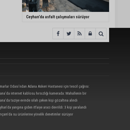
Ceyhan’da asfalt çalışmaları sürüyor
marlar Odası’ndan Adana Askeri Hastanesi için tescil çağrısı:
mamalı, amaç dışı kullanılmamalı”
ana’da internet kablosu hırsızlığı kamerada: Mahallenin bir
nde internet erişimi kesildi
ana’da taziye evinde silah çeken kişi gözaltına alındı
yhan’da yangına giden itfaiye aracı devrildi: 3 kişi yaralandı
rıçam’da su ürünlerine yönelik denetimler sürüyor