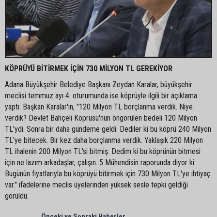
KÖPRÜYÜ BİTİRMEK İÇİN 730 MİLYON TL GEREKİYOR
Adana Büyükşehir Belediye Başkanı Zeydan Karalar, büyükşehir
meclisi temmuz ayı 4. oturumunda ise köprüyle ilgili bir açıklama
yaptı. Başkan Karalar'ın, "120 Milyon TL borçlanma verdik. Niye
verdik? Devlet Bahçeli Köprüsü'nün öngörülen bedeli 120 Milyon
TL'ydi. Sonra bir daha gündeme geldi. Dediler ki bu köprü 240 Milyon
TL'ye bitecek. Bir kez daha borçlanma verdik. Yaklaşık 220 Milyon
TL ihalenin 200 Milyon TL'si bitmiş. Dedim ki bu köprünün bitmesi
için ne lazım arkadaşlar, çalışın. 5 Mühendisin raporunda diyor ki:
Bugünün fiyatlarıyla bu köprüyü bitirmek için 730 Milyon TL'ye ihtiyaç
var." ifadelerine meclis üyelerinden yüksek sesle tepki geldiği
görüldü.
Önceki ve Sonraki Haberler