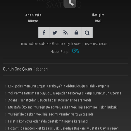
Ana Sayfa
İletişim
Künye
RSS
Tüm Hakları Saklıdır © 2019
Küçük Saat
|
0532 059 69 46
|
Haber Scripti
Günün Öne Çıkan Haberleri
Eski polis memuru Ergün Karakaya’nın öldürüldüğü silahlı kavganın
görüntüleri ortaya çıktı
Yol verme tartışması büyüdü; Bagajdan testereyi çıkarıp sürücünün üzerine
yürüdü
Adanalı sanatçıdan üzücü haber: Konserlerine ara verdi
Mustafa Özkan: "Yüreğir Belediye Başkan Vekilliği seçimine ilişkin hukuki
süreç başlatıldı"
Yüreğir’de başkan vekilliği seçimi yeniden yargıya taşındı
Filistin konvoyu Adana'da destek mitingiyle karşılandı
Pozantı’da motosiklet kazası: Eski Belediye Başkanı Mustafa Çay’ın yeğeni