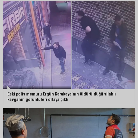
Büyükşehirden üreticiye 168 adet süt sağım
makinesi
Ayhan Barut: "Sıcaklar yaşam hakkını tehdit
ediyor"
Eski polis memuru Ergün Karakaya’nın öldürüldüğü silahlı
kavganın görüntüleri ortaya çıktı