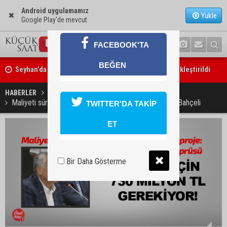
Android uygulamamız
Yükle
Google Play'de mevcut
FACEBOOK'TA
Seyhan’da fırın ve pastanelere hijyen denetimi gerçekleştirildi
BEĞEN
Eski polis memuru Ergün Karakaya’nın öldürüldüğü silahlı kavganın 
ortaya çıktı
HABERLER
GÜNDEM
Maliyeti sürekli artan, bitmek bilmeyen köprü: Devlet Bahçeli
TWITTER'DA TAKİP
ET
Bir Daha Gösterme