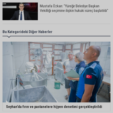
Mustafa Özkan: "Yüreğir Belediye Başkan
Vekilliği seçimine ilişkin hukuki süreç başlatıldı"
Güngör Geçer, hayvan hakları temsilcileriyle bir
Bu Kategorideki Diğer Haberler
araya geldi
Adana’da sıcak hava etkisini sürdürüyor:
Termometreler 38 dereceyi gördü
Yüreğir’de başkan vekilliği seçimi yeniden yargıya
taşındı
Adanalı sanatçıdan üzücü haber: Konserlerine
Seyhan’da fırın ve pastanelere hijyen denetimi gerçekleştirildi
ara verdi