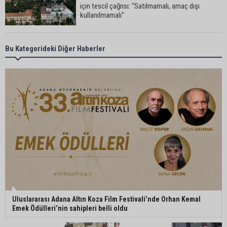
için tescil çağrısı: “Satılmamalı, amaç dışı
kullanılmamalı”
CHP Adana Milletvekili Dr. Müzeyyen Şevkin:
Bu Kategorideki Diğer Haberler
“Ortadoğu’da kalıcı barış ve iş birliği sağlanmalı”
AOSB’de üniversite-sanayi iş birliği toplantısı
gerçekleştirildi
CHP Adana’da ilçe başkanlığı atamaları
netleşiyor
Adana Büyükşehir Yaz Spor Okulları’nda 30 bin
Uluslararası Adana Altın Koza Film Festivali’nde Orhan Kemal
çocuk sporla buluştu
Emek Ödülleri’nin sahipleri belli oldu