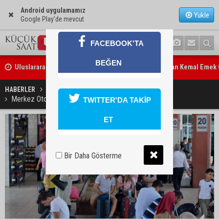
Android uygulamamız
Yükle
Google Play'de mevcut
Uluslararası Adana Altın Koza Film Festivali’nde Orhan Kemal Emek 
FACEBOOK'TA
sahipleri belli oldu
BEĞEN
Adana’da trafikte testereyle saldırı iddiası: Şüpheli tutuklandı
HABERLER
GÜNDEM
Merkez Otogarı'nda bayram hareketliliği başladı
TWITTER'DA TAKİP
ET
Bir Daha Gösterme