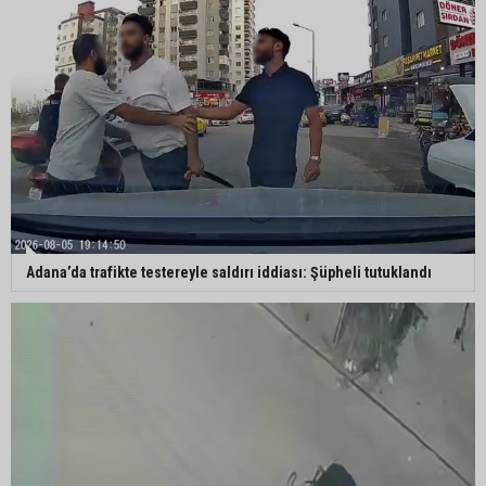
Beşiktaş dosyasında iki tahliye: Özcan Zenger ve
Utku Caner Çaykara serbest bırakıldı
Vali Mustafa Yavuz: “Adana’da huzur ve güven
ortamını daha da güçlendirmek için çalışıyoruz”
Adana’da trafikte testereyle saldırı iddiası: Şüpheli tutuklandı