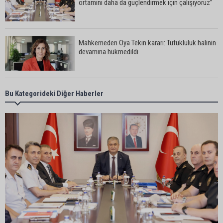
ortamını daha da güçlendirmek için çalışıyoruz”
Mahkemeden Oya Tekin kararı: Tutukluluk halinin
devamına hükmedildi
Adana’da taziye evinde silahlı kavga kamerada:
Bu Kategorideki Diğer Haberler
Çok sayıda polis ekibi olay yerine sevk edildi
Adana’da parktaki OED cihazını çalan şüpheli
tutuklandı
Seyhan’da fırın ve pastanelere hijyen denetimi
gerçekleştirildi