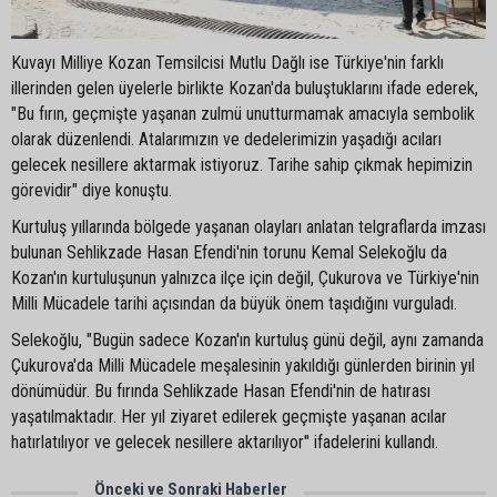
Kuvayı Milliye Kozan Temsilcisi Mutlu Dağlı ise Türkiye'nin farklı
illerinden gelen üyelerle birlikte Kozan'da buluştuklarını ifade ederek,
"Bu fırın, geçmişte yaşanan zulmü unutturmamak amacıyla sembolik
olarak düzenlendi. Atalarımızın ve dedelerimizin yaşadığı acıları
gelecek nesillere aktarmak istiyoruz. Tarihe sahip çıkmak hepimizin
görevidir" diye konuştu.
Kurtuluş yıllarında bölgede yaşanan olayları anlatan telgraflarda imzası
bulunan Sehlikzade Hasan Efendi'nin torunu Kemal Selekoğlu da
Kozan'ın kurtuluşunun yalnızca ilçe için değil, Çukurova ve Türkiye'nin
Milli Mücadele tarihi açısından da büyük önem taşıdığını vurguladı.
Selekoğlu, "Bugün sadece Kozan'ın kurtuluş günü değil, aynı zamanda
Çukurova'da Milli Mücadele meşalesinin yakıldığı günlerden birinin yıl
dönümüdür. Bu fırında Sehlikzade Hasan Efendi'nin de hatırası
yaşatılmaktadır. Her yıl ziyaret edilerek geçmişte yaşanan acılar
hatırlatılıyor ve gelecek nesillere aktarılıyor" ifadelerini kullandı.
Önceki ve Sonraki Haberler