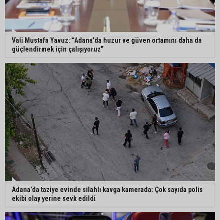
Eski polis memuru Ergün Karakaya’nın
öldürüldüğü silahlı kavganın görüntüleri ortaya
çıktı
Vali Mustafa Yavuz: “Adana’da huzur ve güven ortamını daha da
güçlendirmek için çalışıyoruz”
İmamoğlu’nda hijyen ve etiket kontrolü
Mustafa Özkan: "Yüreğir Belediye Başkan
Vekilliği seçimine ilişkin hukuki süreç başlatıldı"
Adana’da taziye evinde silahlı kavga kamerada: Çok sayıda polis
ekibi olay yerine sevk edildi