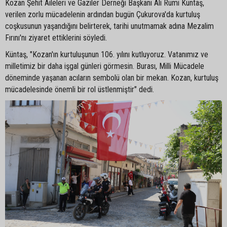
Kozan Şehit Aileleri ve Gaziler Derneği Başkanı Ali Rumi Küntaş,
verilen zorlu mücadelenin ardından bugün Çukurova'da kurtuluş
coşkusunun yaşandığını belirterek, tarihi unutmamak adına Mezalim
Fırını'nı ziyaret ettiklerini söyledi.
Küntaş, "Kozan'ın kurtuluşunun 106. yılını kutluyoruz. Vatanımız ve
milletimiz bir daha işgal günleri görmesin. Burası, Milli Mücadele
döneminde yaşanan acıların sembolü olan bir mekan. Kozan, kurtuluş
mücadelesinde önemli bir rol üstlenmiştir" dedi.