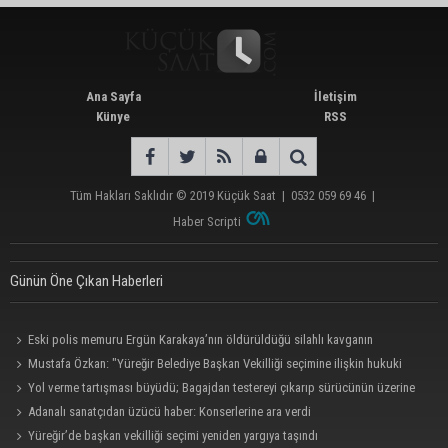
Ana Sayfa
İletişim
Künye
RSS
Tüm Hakları Saklıdır © 2019
Küçük Saat
|
0532 059 69 46
|
Haber Scripti
Günün Öne Çıkan Haberleri
Eski polis memuru Ergün Karakaya’nın öldürüldüğü silahlı kavganın
görüntüleri ortaya çıktı
Mustafa Özkan: "Yüreğir Belediye Başkan Vekilliği seçimine ilişkin hukuki
süreç başlatıldı"
Yol verme tartışması büyüdü; Bagajdan testereyi çıkarıp sürücünün üzerine
yürüdü
Adanalı sanatçıdan üzücü haber: Konserlerine ara verdi
Yüreğir’de başkan vekilliği seçimi yeniden yargıya taşındı