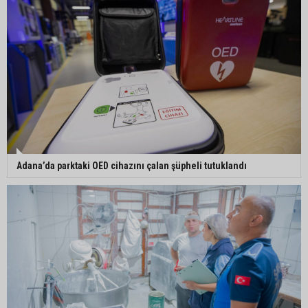
Adana’da parktaki OED cihazını çalan şüpheli tutuklandı