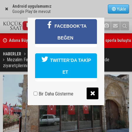
Android uygulamamız
Yükle
Google Play'de mevcut
FACEBOOK'TA
Adana Büyükşehir Yaz Spor Okulları’nda 30 bin çocuk sporla buluştu
BEĞEN
Beşiktaş dosyasında iki tahliye: Özcan Zenger ve Utku Caner Çaykar
HABERLER
GÜNDEM
bırakıldı
Mezalim Fırını, Kozan'ın kurtuluşunun 106. yıl dönümünde
TWITTER'DA TAKİP
ziyaretçilerini ağırladı
ET
Bir Daha Gösterme