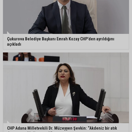
Adana’da aile içi arsa krizi: 95 yaşındaki kadının
miras arsası satıldı, 17 milyonun 13 milyonu
harcandı
Uluslararası Adana Altın Koza Film Festivali’nde
Çukurova Belediye Başkanı Emrah Kozay CHP’den ayrıldığını
Orhan Kemal Emek Ödülleri’nin sahipleri belli oldu
açıkladı
Adana’da trafikte testereyle saldırı iddiası:
Şüpheli tutuklandı
Adana’da internet kablosu hırsızlığı kamerada:
Mahallenin bir bölümünde internet erişimi kesildi
CHP Adana Milletvekili Dr. Müzeyyen Şevkin: “Akdeniz bir atık