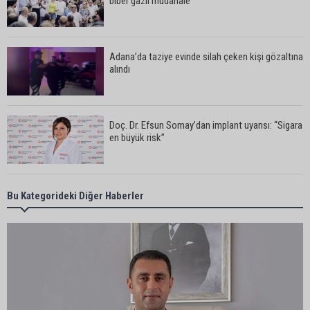
biber gazlı müdahale
Adana’da taziye evinde silah çeken kişi gözaltına
alındı
Doç. Dr. Efsun Somay’dan implant uyarısı: “Sigara
en büyük risk”
Adana’da oto kilit iş yerinde esrarengiz olay: 2
Bu Kategorideki Diğer Haberler
kişi hayatını kaybetti
CHP Adana Milletvekili Dr. Müzeyyen Şevkin:
“Akdeniz bir atık deposuna dönüşmemeli”