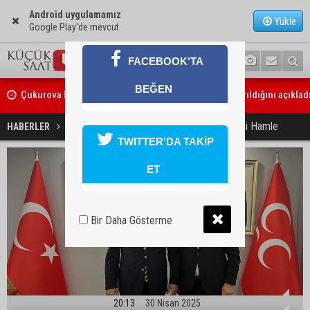
Android uygulamamız
Yükle
Google Play'de mevcut
FACEBOOK'TA
BEĞEN
Çukurova Belediye Başkanı Emrah Kozay CHP’den ayrıldığını açıklad
Belediye binasına girmek isteyen servisçilere biber gazlı müdahale
MHP’li Kanlı’dan Yerinde Siyasi Hamle
HABERLER
SİYASET
TWITTER'DA TAKİP
ET
Bir Daha Gösterme
20:13
30 Nisan 2025