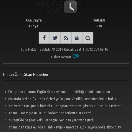
Ana Sayfa
İletişim
Künye
RSS
Tüm Hakları Saklıdır © 2019
Küçük Saat
|
0532 059 69 46
|
Haber Scripti
Günün Öne Çıkan Haberleri
Eski polis memuru Ergün Karakaya’nın öldürüldüğü silahlı kavganın
görüntüleri ortaya çıktı
Mustafa Özkan: "Yüreğir Belediye Başkan Vekilliği seçimine ilişkin hukuki
süreç başlatıldı"
Yol verme tartışması büyüdü; Bagajdan testereyi çıkarıp sürücünün üzerine
yürüdü
Adanalı sanatçıdan üzücü haber: Konserlerine ara verdi
Yüreğir’de başkan vekilliği seçimi yeniden yargıya taşındı
Adana’da taziye evinde silahlı kavga kamerada: Çok sayıda polis ekibi olay