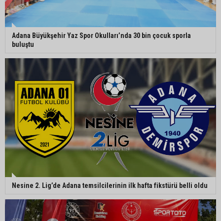
Eski polis memuru Ergün Karakaya’nın
öldürüldüğü silahlı kavganın görüntüleri ortaya
çıktı
Adana Büyükşehir Yaz Spor Okulları’nda 30 bin çocuk sporla
buluştu
İmamoğlu’nda hijyen ve etiket kontrolü
Mustafa Özkan: "Yüreğir Belediye Başkan
Vekilliği seçimine ilişkin hukuki süreç başlatıldı"
Nesine 2. Lig’de Adana temsilcilerinin ilk hafta fikstürü belli oldu