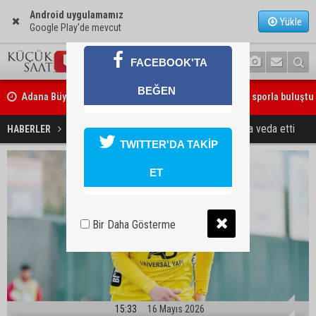
Android uygulamamız
Yükle
Google Play'de mevcut
FACEBOOK'TA
Adana Büyükşehir Yaz Spor Okulları’nda 30 bin çocuk sporla buluştu
BEĞEN
Beşiktaş dosyasında iki tahliye: Özcan Zenger ve Utku Caner Çaykar
bırakıldı
Muhammet Beşir, Adana 01 FK’ya veda etti
HABERLER
SPOR
TWITTER'DA TAKİP
ET
Bir Daha Gösterme
15:33
16 Mayıs 2026