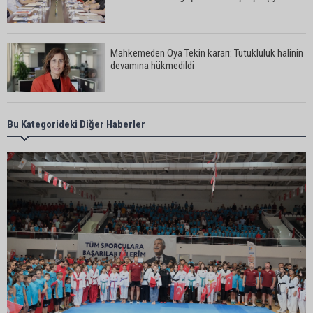
Mahkemeden Oya Tekin kararı: Tutukluluk halinin
devamına hükmedildi
Adana’da taziye evinde silahlı kavga kamerada:
Bu Kategorideki Diğer Haberler
Çok sayıda polis ekibi olay yerine sevk edildi
Adana’da parktaki OED cihazını çalan şüpheli
tutuklandı
Seyhan’da fırın ve pastanelere hijyen denetimi
gerçekleştirildi