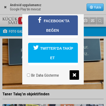
Android uygulamamız
Yükle
Google Play'de mevcut
FACEBOOK'TA
BEĞEN
FOTO GALERİ
TWITTER'DA TAKİP
ET
Bir Daha Gösterme
Taner Talaş'ın objektifinden