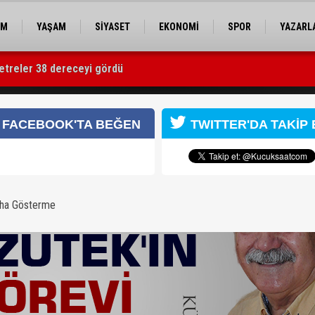
EM
YAŞAM
SİYASET
EKONOMİ
SPOR
YAZARL
etreler 38 dereceyi gördü
 taşındı
 oldu!
FACEBOOK'TA BEĞEN
TWITTER'DA TAKİP 
aha Gösterme