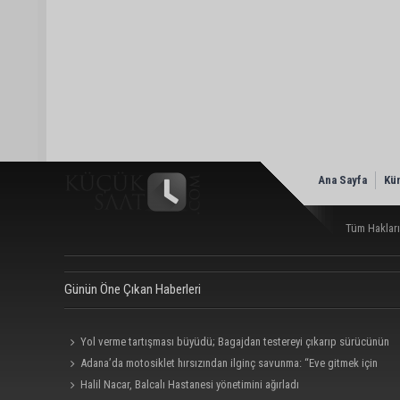
Ana Sayfa
Kü
Tüm Hakları
Günün Öne Çıkan Haberleri
Yol verme tartışması büyüdü; Bagajdan testereyi çıkarıp sürücünün
üzerine yürüdü
Adana’da motosiklet hırsızından ilginç savunma: “Eve gitmek için
aldım, geri verecektim”
Halil Nacar, Balcalı Hastanesi yönetimini ağırladı