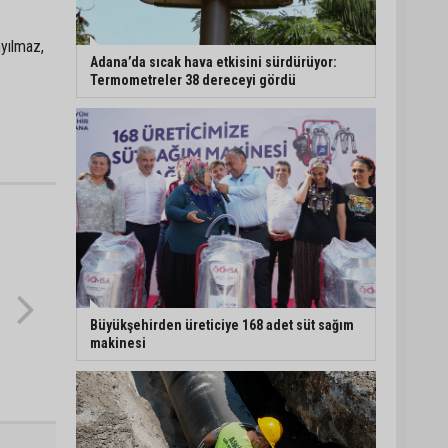
çıkarılıyor?"
Büyükşehir açıkladı:
nyılmaz,
Yasaklı ırk köpeğe
Adana’da sıcak hava etkisini sürdürüyor:
mevzuat kapsamında
Termometreler 38 dereceyi gördü
işlem yapıldı
Doğan: "Kredi limitleri her
yıl enflasyon oranı
dikkate alınarak
güncellenmelidir"
Adana’da motosiklet
hırsızından ilginç
savunma: “Eve gitmek
için aldım, geri
verecektim”
Büyükşehirden üreticiye 168 adet süt sağım
makinesi