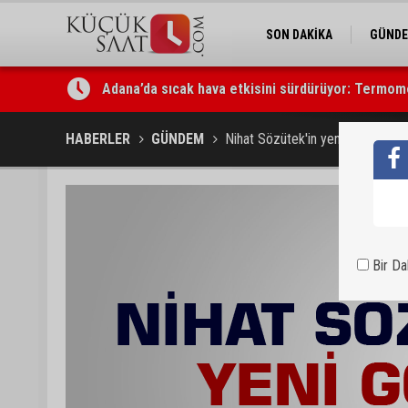
SON DAKİKA
GÜND
Adana’da sıcak hava etkisini sürdürüyor: Termom
Yüreğir’de başkan vekilliği seçimi yeniden yargıya
HABERLER
GÜNDEM
Nihat Sözütek'in yeni görevi belli
Bir D