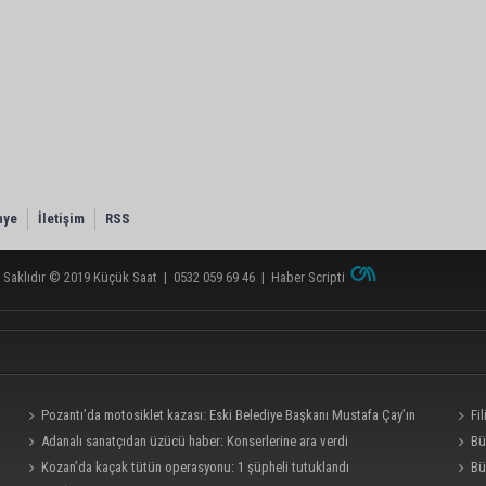
nye
İletişim
RSS
 Saklıdır © 2019
Küçük Saat
|
0532 059 69 46
|
Haber Scripti
Pozantı’da motosiklet kazası: Eski Belediye Başkanı Mustafa Çay’ın
Fi
yeğeni hayatını kaybetti
Adanalı sanatçıdan üzücü haber: Konserlerine ara verdi
Bü
Kozan’da kaçak tütün operasyonu: 1 şüpheli tutuklandı
Bü