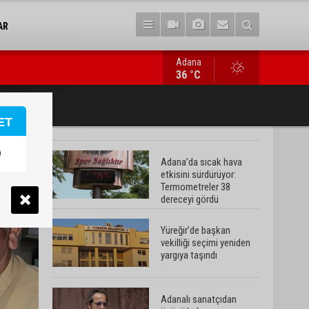
AR
Adana
Adanalı sanatçıdan üzücü haber: Konserlerine ara verdi
36 °C
ET
Adana’da sıcak hava
etkisini sürdürüyor:
Termometreler 38
dereceyi gördü
Yüreğir’de başkan
vekilliği seçimi yeniden
yargıya taşındı
Adanalı sanatçıdan