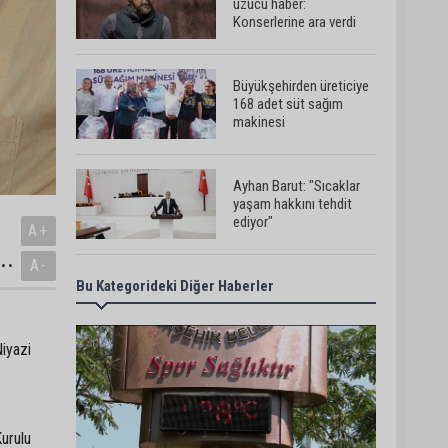
üzücü haber:
Konserlerine ara verdi
Büyükşehirden üreticiye
168 adet süt sağım
makinesi
Ayhan Barut: "Sıcaklar
yaşam hakkını tehdit
ediyor"
A+
..
A-
Bu Kategorideki Diğer Haberler
ASKİ'den Bakımyurdu
Caddesi'nde içme suyu
altyapısına güçlü yatırım
iyazi
Müzeyyen Şevkin: "Yolcu
garantisi verilen
havalimanında 100
Kurulu
emekçi neden işten