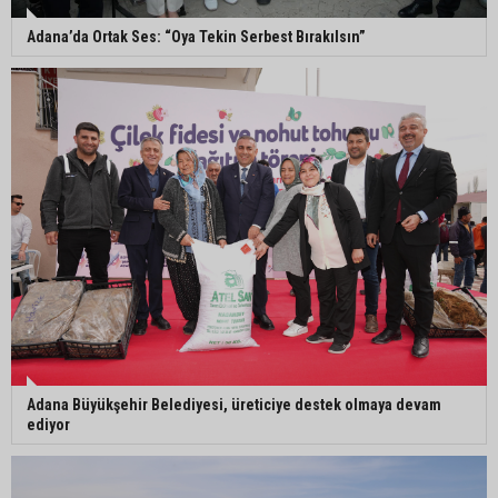
“Liderimize dil uzatmak sizin haddinize değildir”
Adana’da Ortak Ses: “Oya Tekin Serbest Bırakılsın”
Adanalı 13 yaşındaki Ela Nur şelalede hayatını
kaybetti
Adanalı NASA astronotu Deniz Burnham uzaya
gidiyor
Adana Büyükşehir Belediyesi, üreticiye destek olmaya devam
ediyor