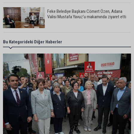
Feke Belediye Başkanı Cömert Özen, Adana
Valisi Mustafa Yavuz’u makamında ziyaret etti
Yeni Parti Çukurova kurucu ilçe başkanı Ümit Arif
Bu Kategorideki Diğer Haberler
Özsoy oldu
Enerji ve Tabii Kaynaklar Bakanı Alparslan
Bayraktar: “Ceyhan’ı Rotterdam’a çevirebiliriz”
Başkan Ali Bedrettin Karataş’tan sahiller için
duyarlılık çağrısı
MHP Adana İl Başkanı Hakan Yıldırım: