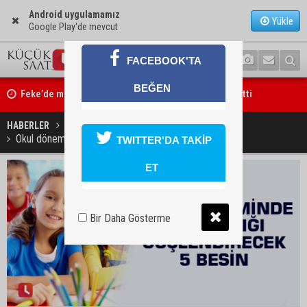
Android uygulamamız
Yükle
Google Play'de mevcut
FACEBOOK'TA
Feke’de motosiklet ağaca çarptı: 1 kişi hayatını kaybetti
BEĞEN
AOSB’den ihracata stratejik destek
HABERLER
YAŞAM
Okul döneminde bağışıklığı güçlendirecek 5 besin
TWITTER'DA TAKİP
ET
Bir Daha Gösterme