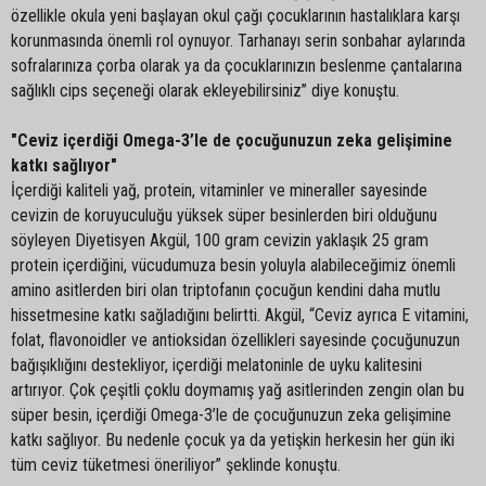
özellikle okula yeni başlayan okul çağı çocuklarının hastalıklara karşı
korunmasında önemli rol oynuyor. Tarhanayı serin sonbahar aylarında
sofralarınıza çorba olarak ya da çocuklarınızın beslenme çantalarına
sağlıklı cips seçeneği olarak ekleyebilirsiniz” diye konuştu.
"Ceviz içerdiği Omega-3’le de çocuğunuzun zeka gelişimine
katkı sağlıyor"
İçerdiği kaliteli yağ, protein, vitaminler ve mineraller sayesinde
cevizin de koruyuculuğu yüksek süper besinlerden biri olduğunu
söyleyen Diyetisyen Akgül, 100 gram cevizin yaklaşık 25 gram
protein içerdiğini, vücudumuza besin yoluyla alabileceğimiz önemli
amino asitlerden biri olan triptofanın çocuğun kendini daha mutlu
hissetmesine katkı sağladığını belirtti. Akgül, “Ceviz ayrıca E vitamini,
folat, flavonoidler ve antioksidan özellikleri sayesinde çocuğunuzun
bağışıklığını destekliyor, içerdiği melatoninle de uyku kalitesini
artırıyor. Çok çeşitli çoklu doymamış yağ asitlerinden zengin olan bu
süper besin, içerdiği Omega-3’le de çocuğunuzun zeka gelişimine
katkı sağlıyor. Bu nedenle çocuk ya da yetişkin herkesin her gün iki
tüm ceviz tüketmesi öneriliyor” şeklinde konuştu.