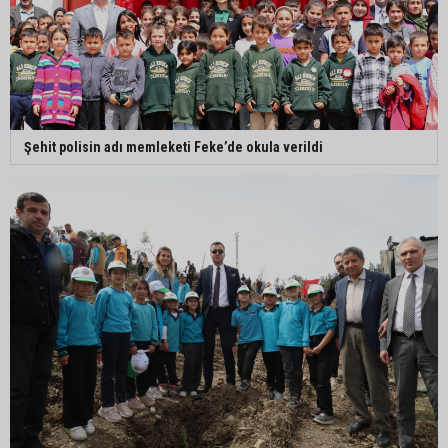
Şehit polisin adı memleketi Feke’de okula verildi