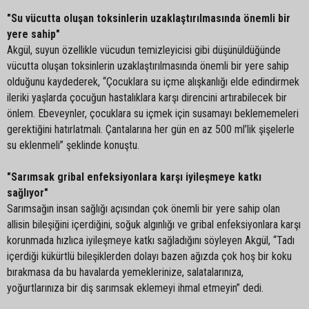
"Su vücutta oluşan toksinlerin uzaklaştırılmasında önemli bir
yere sahip"
Akgül, suyun özellikle vücudun temizleyicisi gibi düşünüldüğünde
vücutta oluşan toksinlerin uzaklaştırılmasında önemli bir yere sahip
olduğunu kaydederek, “Çocuklara su içme alışkanlığı elde edindirmek
ileriki yaşlarda çocuğun hastalıklara karşı direncini artırabilecek bir
önlem. Ebeveynler, çocuklara su içmek için susamayı beklememeleri
gerektiğini hatırlatmalı. Çantalarına her gün en az 500 ml’lik şişelerle
su eklenmeli” şeklinde konuştu.
"Sarımsak gribal enfeksiyonlara karşı iyileşmeye katkı
sağlıyor"
Sarımsağın insan sağlığı açısından çok önemli bir yere sahip olan
allisin bileşiğini içerdiğini, soğuk algınlığı ve gribal enfeksiyonlara karşı
korunmada hızlıca iyileşmeye katkı sağladığını söyleyen Akgül, “Tadı
içerdiği kükürtlü bileşiklerden dolayı bazen ağızda çok hoş bir koku
bırakmasa da bu havalarda yemeklerinize, salatalarınıza,
yoğurtlarınıza bir diş sarımsak eklemeyi ihmal etmeyin” dedi.