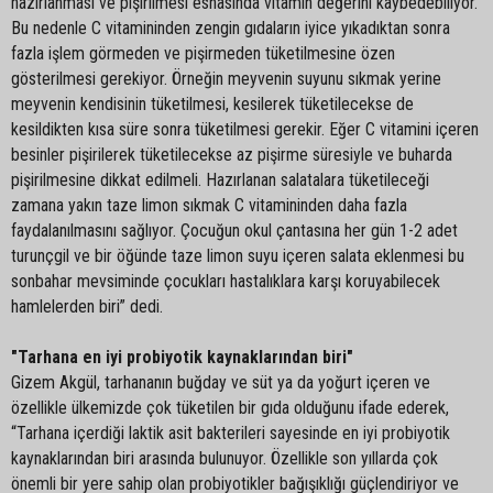
hazırlanması ve pişirilmesi esnasında vitamin değerini kaybedebiliyor.
Bu nedenle C vitamininden zengin gıdaların iyice yıkadıktan sonra
fazla işlem görmeden ve pişirmeden tüketilmesine özen
gösterilmesi gerekiyor. Örneğin meyvenin suyunu sıkmak yerine
meyvenin kendisinin tüketilmesi, kesilerek tüketilecekse de
kesildikten kısa süre sonra tüketilmesi gerekir. Eğer C vitamini içeren
besinler pişirilerek tüketilecekse az pişirme süresiyle ve buharda
pişirilmesine dikkat edilmeli. Hazırlanan salatalara tüketileceği
zamana yakın taze limon sıkmak C vitamininden daha fazla
faydalanılmasını sağlıyor. Çocuğun okul çantasına her gün 1-2 adet
turunçgil ve bir öğünde taze limon suyu içeren salata eklenmesi bu
sonbahar mevsiminde çocukları hastalıklara karşı koruyabilecek
hamlelerden biri” dedi.
"Tarhana en iyi probiyotik kaynaklarından biri"
Gizem Akgül, tarhananın buğday ve süt ya da yoğurt içeren ve
özellikle ülkemizde çok tüketilen bir gıda olduğunu ifade ederek,
“Tarhana içerdiği laktik asit bakterileri sayesinde en iyi probiyotik
kaynaklarından biri arasında bulunuyor. Özellikle son yıllarda çok
önemli bir yere sahip olan probiyotikler bağışıklığı güçlendiriyor ve