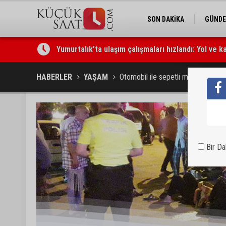
SON DAKİKA
GÜND
Yumurtalık’ta ulaşım çalışmaları hızlandı: Yol ve k
Otoyolda akılalmaz olay: Önce çaldılar, sonra “Hır
HABERLER
YAŞAM
Otomobil ile sepetli motosiklet çarp
Bir D