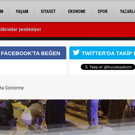
EM
YAŞAM
SİYASET
EKONOMİ
SPOR
YAZARL
aldırımlar yenileniyor
sız çok” diye uyardılar
ıştı:4 yaralı
FACEBOOK'TA BEĞEN
TWITTER'DA TAKİP 
aha Gösterme