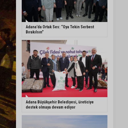
Yeni Parti’nin Sarıçam ve
Karataş teşkilatları
oluşturuldu
Adana’da Ortak Ses: “Oya Tekin Serbest
Bırakılsın”
Feke Belediye Başkanı
Cömert Özen, Adana
Valisi Mustafa Yavuz’u
makamında ziyaret etti
Yeni Parti Çukurova
kurucu ilçe başkanı Ümit
Arif Özsoy oldu
Adana Büyükşehir Belediyesi, üreticiye
destek olmaya devam ediyor