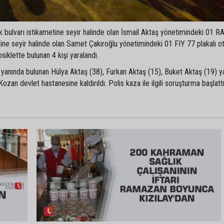
k bulvarı istikametine seyir halinde olan İsmail Aktaş yönetimindeki 01 R
tine seyir halinde olan Samet Çakıroğlu yönetimindeki 01 FIY 77 plakalı o
iklette bulunan 4 kişi yaralandı.
yanında bulunan Hülya Aktaş (38), Furkan Aktaş (15), Buket Aktaş (19) ya
ozan devlet hastanesine kaldırıldı. Polis kaza ile ilgili soruşturma başlattı