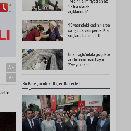
“Mısırın alım fiyatı en az
17 lira olarak
açıklanmalı”
95 yaşındaki kadının arsa
satışında yeni perde: Kızı
suçlamaları reddetti
İmamoğlu’ndaki göçükte
acı bilanço: can kaybı
2’ye yükseldi
A+
A-
Bu Kategorideki Diğer Haberler
Feke’de motosiklet
ağaca çarptı: 1 kişi
klette
hayatını kaybetti
AOSB’den ihracata
stratejik destek