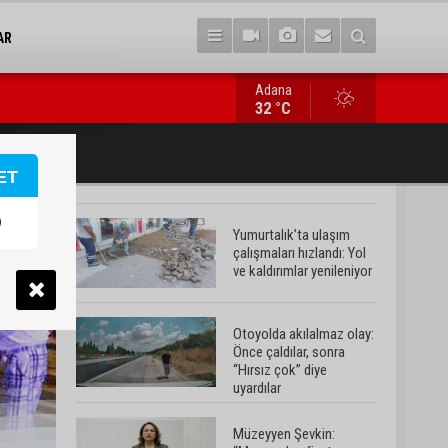
AR
Adana
Müzeyyen Şevkin: “Mısırın alım fiyatı en az 17 lira olarak açıkla
32 °C
ET
Yumurtalık’ta ulaşım
çalışmaları hızlandı: Yol
ve kaldırımlar yenileniyor
Otoyolda akılalmaz olay:
Önce çaldılar, sonra
“Hırsız çok” diye
uyardılar
Müzeyyen Şevkin: