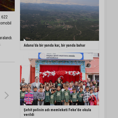
A 622
tomobil
ralandı.
.
Adana’da bir yanda kar, bir yanda bahar
Şehit polisin adı memleketi Feke’de okula
verildi