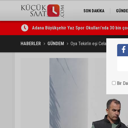
SON DAKİKA
GÜND
Adana Büyükşehir Yaz Spor Okulları’nda 30 bin ço
Beşiktaş dosyasında iki tahliye: Özcan Zenger ve
HABERLER
GÜNDEM
Oya Tekin’in eşi Celal Tekin; “İ
Bir D