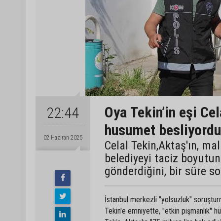
Oya Tekin’in eşi Ce
22:44
husumet besliyordu
02 Haziran 2025
Celal Tekin,Aktaş'ın, 
belediyeyi taciz boyutun
gönderdiğini, bir süre so
İstanbul merkezli "yolsuzluk" soruştur
Tekin'e emniyette, "etkin pişmanlık'' hü