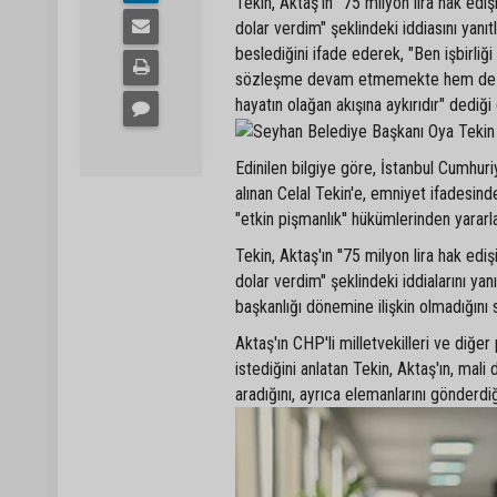
Tekin, Aktaş'ın "75 milyon lira hak ediş
dolar verdim" şeklindeki iddiasını yan
beslediğini ifade ederek, "Ben işbirliğ
sözleşme devam etmemekte hem de uz
hayatın olağan akışına aykırıdır" dediği
Edinilen bilgiye göre, İstanbul Cumhu
alınan Celal Tekin'e, emniyet ifadesin
"etkin pişmanlık'' hükümlerinden yararlan
Tekin, Aktaş'ın ''75 milyon lira hak edi
dolar verdim" şeklindeki iddialarını yanı
başkanlığı dönemine ilişkin olmadığını 
Aktaş'ın CHP'li milletvekilleri ve diğe
istediğini anlatan Tekin, Aktaş'ın, m
aradığını, ayrıca elemanlarını gönderdiği