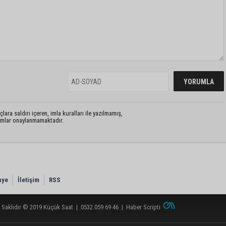
lara saldırı içeren, imla kuralları ile yazılmamış,
rumlar onaylanmamaktadır.
nye
İletişim
RSS
 Saklıdır © 2019
Küçük Saat
|
0532 059 69 46
|
Haber Scripti