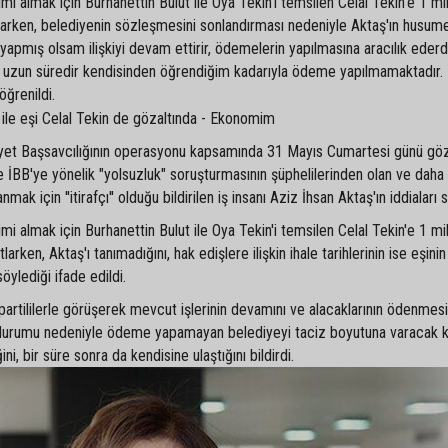
imi almak için Burhanettin Bulut ile Oya Tekin'i temsilen Celal Tekin'e 1 mi
ıtlarken, belediyenin sözleşmesini sonlandırması nedeniyle Aktaş'ın husum
i yapmış olsam ilişkiyi devam ettirir, ödemelerin yapılmasına aracılık ede
un süredir kendisinden öğrendiğim kadarıyla ödeme yapılmamaktadır.
 öğrenildi.
riyet Başsavcılığının operasyonu kapsamında 31 Mayıs Cumartesi günü göz
de İBB'ye yönelik "yolsuzluk" soruşturmasının şüphelilerinden olan ve daha
mak için ''itirafçı'' olduğu bildirilen iş insanı Aziz İhsan Aktaş'ın iddiaları 
şimi almak için Burhanettin Bulut ile Oya Tekin'i temsilen Celal Tekin'e 1 mi
tlarken, Aktaş'ı tanımadığını, hak edişlere ilişkin ihale tarihlerinin ise eşini
söylediği ifade edildi.
r partililerle görüşerek mevcut işlerinin devamını ve alacaklarının ödenmesi
ali durumu nedeniyle ödeme yapamayan belediyeyi taciz boyutuna varacak 
ni, bir süre sonra da kendisine ulaştığını bildirdi.