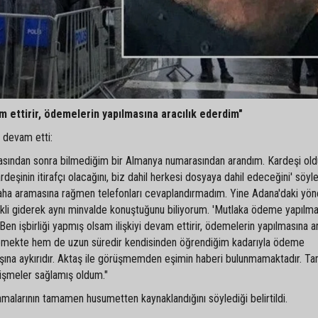
vam ettirir, ödemelerin yapılmasına aracılık ederdim"
e devam etti:
ınmasından sonra bilmediğim bir Almanya numarasından arandım. Kardeşi ol
eşinin itirafçı olacağını, biz dahil herkesi dosyaya dahil edeceğini' söyl
ha aramasına rağmen telefonları cevaplandırmadım. Yine Adana'daki yöne
kli giderek aynı minvalde konuştuğunu biliyorum. 'Mutlaka ödeme yapılma
 Ben işbirliği yapmış olsam ilişkiyi devam ettirir, ödemelerin yapılmasına ar
kte hem de uzun süredir kendisinden öğrendiğim kadarıyla ödeme
ışına aykırıdır. Aktaş ile görüşmemden eşimin haberi bulunmamaktadır. 
üşmeler sağlamış oldum."
lamalarının tamamen husumetten kaynaklandığını söylediği belirtildi.