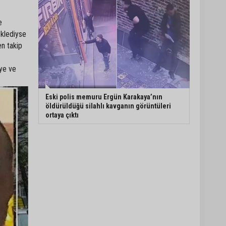
e
eklediyse
n takip
eye ve
Eski polis memuru Ergün Karakaya’nın
öldürüldüğü silahlı kavganın görüntüleri
ortaya çıktı