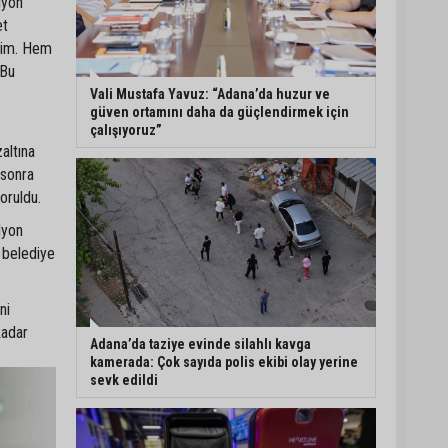
lyon
et
Eski polis memuru Ergün
rdim. Hem
Karakaya’nın öldürüldüğü
 Bu
silahlı kavganın
görüntüleri ortaya çıktı
Vali Mustafa Yavuz: “Adana’da huzur ve
güven ortamını daha da güçlendirmek için
çalışıyoruz”
İmamoğlu’nda hijyen ve
altına
etiket kontrolü
 sonra
soruldu.
lyon
Mustafa Özkan: "Yüreğir
n belediye
Belediye Başkan Vekilliği
seçimine ilişkin hukuki
süreç başlatıldı"
ni
kadar
Adana’da taziye evinde silahlı kavga
kamerada: Çok sayıda polis ekibi olay yerine
sevk edildi