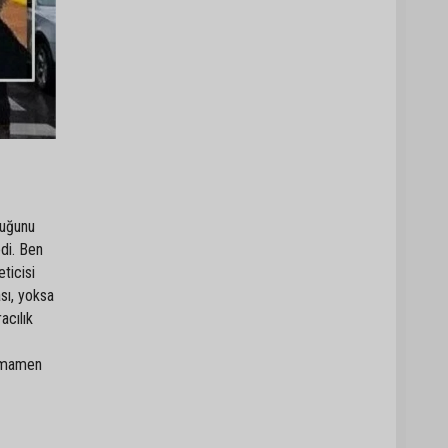
duğunu
edi. Ben
ticisi
sı, yoksa
acılık
Tamamen