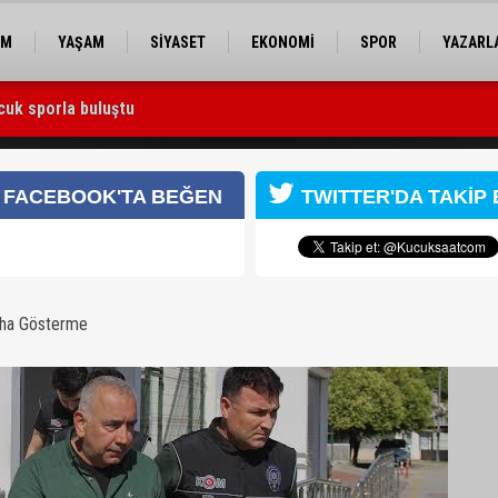
EM
YAŞAM
SİYASET
EKONOMİ
SPOR
YAZARL
cuk sporla buluştu
 Utku Caner Çaykara serbest bırakıldı
hsan Aktaş bize husumet besliyordu”
FACEBOOK'TA BEĞEN
TWITTER'DA TAKİP 
aha Gösterme