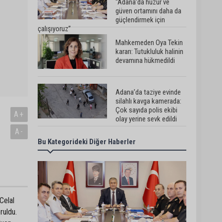
“Adana’da huzur ve
güven ortamını daha da
güçlendirmek için
çalışıyoruz”
Mahkemeden Oya Tekin
kararı: Tutukluluk halinin
devamına hükmedildi
Adana’da taziye evinde
silahlı kavga kamerada:
Çok sayıda polis ekibi
A+
olay yerine sevk edildi
A-
Bu Kategorideki Diğer Haberler
Adana’da parktaki OED
cihazını çalan şüpheli
tutuklandı
Seyhan’da fırın ve
Celal
pastanelere hijyen
denetimi gerçekleştirildi
ruldu.