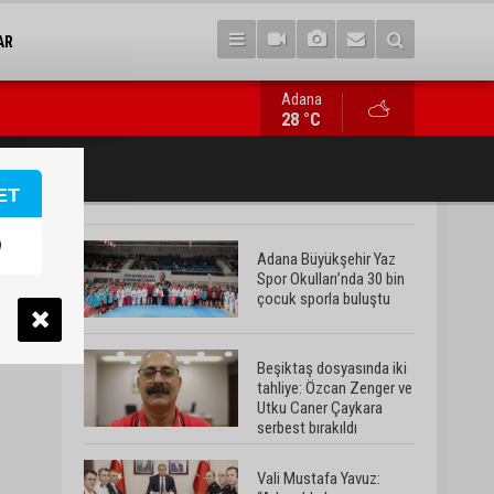
AR
Adana
Vali Mustafa Yavuz: “Adana’da huzur ve güven ortamını daha da 
28 °C
ET
Adana Büyükşehir Yaz
Spor Okulları’nda 30 bin
çocuk sporla buluştu
Beşiktaş dosyasında iki
tahliye: Özcan Zenger ve
Utku Caner Çaykara
serbest bırakıldı
Vali Mustafa Yavuz: