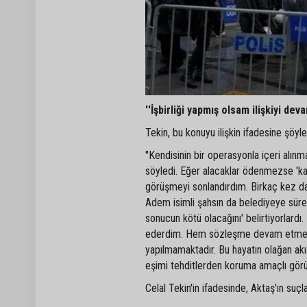
''İşbirliği yapmış olsam ilişkiyi de
Tekin, bu konuyu ilişkin ifadesine şöyl
''Kendisinin bir operasyonla içeri al
söyledi. Eğer alacaklar ödenmezse 'kard
görüşmeyi sonlandırdım. Birkaç kez da
Adem isimli şahsın da belediyeye süre
sonucun kötü olacağını' belirtiyorlardı.
ederdim. Hem sözleşme devam etmeme
yapılmamaktadır. Bu hayatın olağan ak
eşimi tehditlerden koruma amaçlı gör
Celal Tekin'in ifadesinde, Aktaş'ın suç