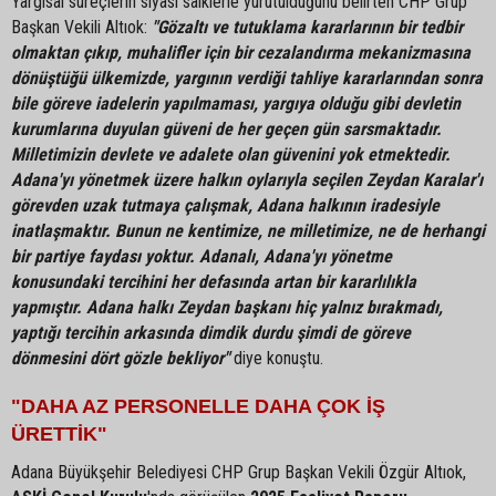
Yargısal süreçlerin siyasi saiklerle yürütüldüğünü belirten CHP Grup
Başkan Vekili Altıok:
"Gözaltı ve tutuklama kararlarının bir tedbir
olmaktan çıkıp, muhalifler için bir cezalandırma mekanizmasına
dönüştüğü ülkemizde, yargının verdiği tahliye kararlarından sonra
bile göreve iadelerin yapılmaması, yargıya olduğu gibi devletin
kurumlarına duyulan güveni de her geçen gün sarsmaktadır.
Milletimizin devlete ve adalete olan güvenini yok etmektedir.
Adana'yı yönetmek üzere halkın oylarıyla seçilen Zeydan Karalar'ı
görevden uzak tutmaya çalışmak, Adana halkının iradesiyle
inatlaşmaktır. Bunun ne kentimize, ne milletimize, ne de herhangi
bir partiye faydası yoktur. Adanalı, Adana'yı yönetme
konusundaki tercihini her defasında artan bir kararlılıkla
yapmıştır. Adana halkı Zeydan başkanı hiç yalnız bırakmadı,
yaptığı tercihin arkasında dimdik durdu şimdi de göreve
dönmesini dört gözle bekliyor"
diye konuştu.
"DAHA AZ PERSONELLE DAHA ÇOK İŞ
ÜRETTİK"
Adana Büyükşehir Belediyesi CHP Grup Başkan Vekili Özgür Altıok,