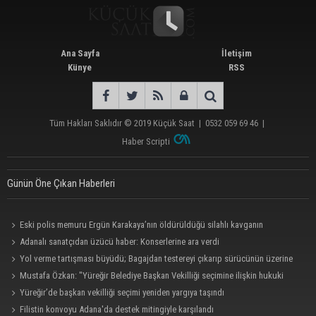
Ana Sayfa
İletişim
Künye
RSS
Tüm Hakları Saklıdır © 2019
Küçük Saat
|
0532 059 69 46
|
Haber Scripti
Günün Öne Çıkan Haberleri
Eski polis memuru Ergün Karakaya’nın öldürüldüğü silahlı kavganın
görüntüleri ortaya çıktı
Adanalı sanatçıdan üzücü haber: Konserlerine ara verdi
Yol verme tartışması büyüdü; Bagajdan testereyi çıkarıp sürücünün üzerine
yürüdü
Mustafa Özkan: "Yüreğir Belediye Başkan Vekilliği seçimine ilişkin hukuki
süreç başlatıldı"
Yüreğir’de başkan vekilliği seçimi yeniden yargıya taşındı
Filistin konvoyu Adana'da destek mitingiyle karşılandı