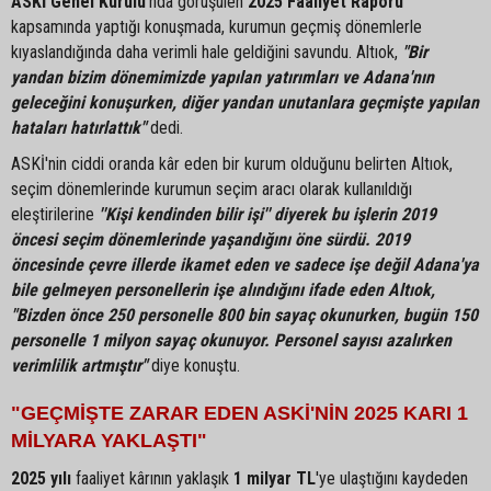
ASKİ Genel Kurulu
'nda görüşülen
2025 Faaliyet Raporu
kapsamında yaptığı konuşmada, kurumun geçmiş dönemlerle
kıyaslandığında daha verimli hale geldiğini savundu. Altıok,
"Bir
yandan bizim dönemimizde yapılan yatırımları ve Adana'nın
geleceğini konuşurken, diğer yandan unutanlara geçmişte yapılan
hataları hatırlattık"
dedi.
ASKİ'nin ciddi oranda kâr eden bir kurum olduğunu belirten Altıok,
seçim dönemlerinde kurumun seçim aracı olarak kullanıldığı
eleştirilerine
''Kişi kendinden bilir işi'' diyerek bu işlerin 2019
öncesi seçim dönemlerinde yaşandığını öne sürdü. 2019
öncesinde çevre illerde ikamet eden ve sadece işe değil Adana'ya
bile gelmeyen personellerin işe alındığını ifade eden Altıok,
"Bizden önce 250 personelle 800 bin sayaç okunurken, bugün 150
personelle 1 milyon sayaç okunuyor. Personel sayısı azalırken
verimlilik artmıştır"
diye konuştu.
"GEÇMİŞTE ZARAR EDEN ASKİ'NİN 2025 KARI 1
MİLYARA YAKLAŞTI"
2025 yılı
faaliyet kârının yaklaşık
1 milyar TL
'ye ulaştığını kaydeden