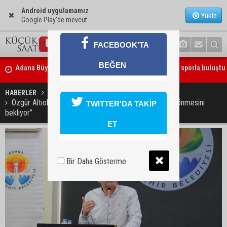
Android uygulamamız
Yükle
Google Play'de mevcut
FACEBOOK'TA
BEĞEN
Beşiktaş dosyasında iki tahliye: Özcan Zenger ve Utku Caner Çaykar
bırakıldı
HABERLER
SİYASET
Özgür Altıok: “Adana halkı Zeydan Karalar’ın göreve dönmesini
TWITTER'DA TAKİP
bekliyor”
ET
Bir Daha Gösterme