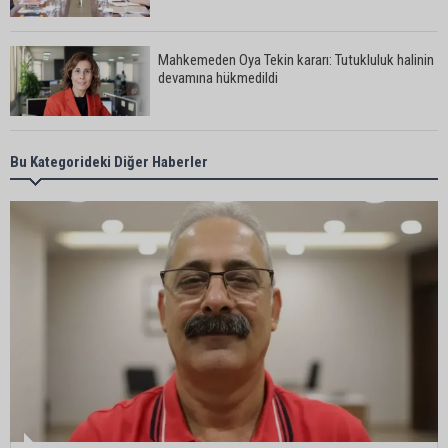
Mahkemeden Oya Tekin kararı: Tutukluluk halinin
devamına hükmedildi
Adana’da taziye evinde silahlı kavga kamerada:
Bu Kategorideki Diğer Haberler
Çok sayıda polis ekibi olay yerine sevk edildi
Adana’da parktaki OED cihazını çalan şüpheli
tutuklandı
Seyhan’da fırın ve pastanelere hijyen denetimi
gerçekleştirildi