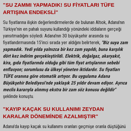
"SU ZAMMI YAPMADIK! SU FİYATLARI TÜFE
ARTIŞINA ENDEKSLİ"
Su fiyatlarına ilişkin değerlendirmelerde de bulunan Altıok, Adana'nın
Türkiye'nin en pahalı suyunu kullandığı yönündeki iddiaların gerçeği
yansıtmadığını söyledi. Adana'nın 30 büyükşehir arasında su
fiyatlandırmasında 15'inci sırada yer aldığını belirterek,
"Biz suya zam
yapmadık. Yedi yılda yalnızca bir kez zam yapıldı, buna karşılık
dört kez indirim gerçekleştirildi. Elektrik, doğalgaz, akaryakıt,
kira, gıda fiyatlarında olduğu gibi tüm fiyat artışlarının sebebi
enflasyon; sorumlusu da ülkeyi yöneten iktidardır. Su fiyatları
TÜFE oranına göre otomatik artıyor. Bu uygulama Adana
Büyükşehir Belediyesi'nde yaklaşık 25 yıldır devam ediyor. Ayrıca
meclis kararıyla alınmış ekstra bir zam söz konusu değildir"
şeklinde konuştu.
"KAYIP KAÇAK SU KULLANIMI ZEYDAN
KARALAR DÖNEMİNDE AZALMIŞTIR"
Adana'da kayıp kaçak su kullanımı oranları geçmişe oranla düştüğünü