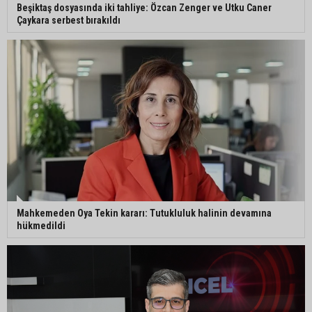
Eski polis memuru Ergün Karakaya’nın
Beşiktaş dosyasında iki tahliye: Özcan Zenger ve Utku Caner
öldürüldüğü silahlı kavganın görüntüleri ortaya
Çaykara serbest bırakıldı
çıktı
İmamoğlu’nda hijyen ve etiket kontrolü
Mustafa Özkan: "Yüreğir Belediye Başkan
Vekilliği seçimine ilişkin hukuki süreç başlatıldı"
Mahkemeden Oya Tekin kararı: Tutukluluk halinin devamına
hükmedildi