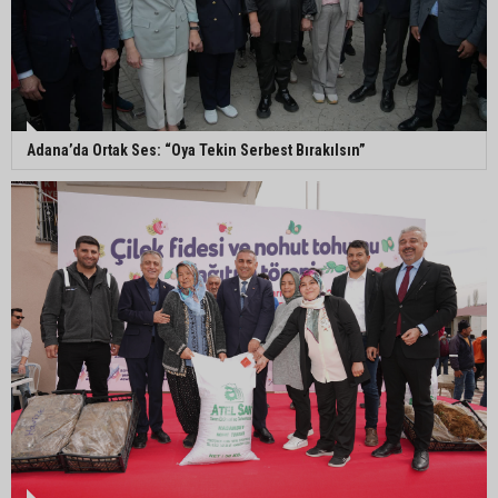
parkta devam ediyor
5. Yunusoğlu Futbol Turnuvası’nda final heyecanı
Adana’da Ortak Ses: “Oya Tekin Serbest Bırakılsın”
Ceyhan’da Necdet Sevinç Parkı’nda bakım
çalışması
Orhan Bayram’dan AK Parti’ye Yüreğir çıkışı:
“Bizim belediye meclis üyelerimize ne yaptınız?
Siz önce onu anlatın”