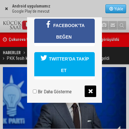
Android uygulamamız
Yükle
Google Play'de mevcut
FACEBOOK'TA
Çukurova Üniversitesi’nde Ar-Ge ve sanayi iş birliği görüşüldü
BEĞEN
Seyhan’da gıda işletmelerine sıkı denetim
HABERLER
YAŞAM
PKK fesih kararını duyurdu: AK Parti'den ilk açıklama geldi
TWITTER'DA TAKİP
ET
Bir Daha Gösterme