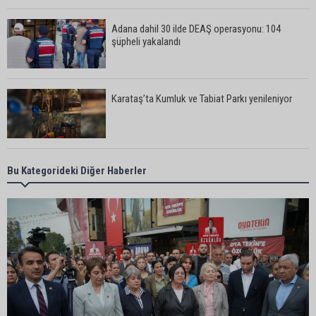
Adana dahil 30 ilde DEAŞ operasyonu: 104
şüpheli yakalandı
Karataş’ta Kumluk ve Tabiat Parkı yenileniyor
Bekir Şimşek’ten Mustafa Özkan’a ziyaret
Bu Kategorideki Diğer Haberler
Ceyhan’da asfalt çalışmaları sürüyor
Ceyhan’da açık hava sineması keyfi iki farklı