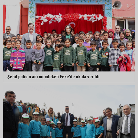
Şehit polisin adı memleketi Feke’de okula verildi