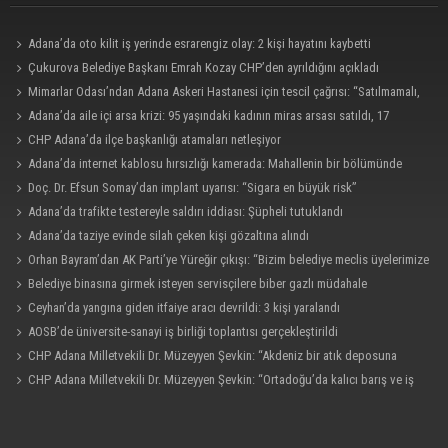
Adana’da oto kilit iş yerinde esrarengiz olay: 2 kişi hayatını kaybetti
Çukurova Belediye Başkanı Emrah Kozay CHP’den ayrıldığını açıkladı
Mimarlar Odası’ndan Adana Askeri Hastanesi için tescil çağrısı: “Satılmamalı,
amaç dışı kullanılmamalı”
Adana’da aile içi arsa krizi: 95 yaşındaki kadının miras arsası satıldı, 17
milyonun 13 milyonu harcandı
CHP Adana’da ilçe başkanlığı atamaları netleşiyor
Adana’da internet kablosu hırsızlığı kamerada: Mahallenin bir bölümünde
internet erişimi kesildi
Doç. Dr. Efsun Somay’dan implant uyarısı: “Sigara en büyük risk”
Adana’da trafikte testereyle saldırı iddiası: Şüpheli tutuklandı
Adana’da taziye evinde silah çeken kişi gözaltına alındı
Orhan Bayram’dan AK Parti’ye Yüreğir çıkışı: “Bizim belediye meclis üyelerimize
ne yaptınız? Siz önce onu anlatın”
Belediye binasına girmek isteyen servisçilere biber gazlı müdahale
Ceyhan’da yangına giden itfaiye aracı devrildi: 3 kişi yaralandı
AOSB’de üniversite-sanayi iş birliği toplantısı gerçekleştirildi
CHP Adana Milletvekili Dr. Müzeyyen Şevkin: “Akdeniz bir atık deposuna
dönüşmemeli”
CHP Adana Milletvekili Dr. Müzeyyen Şevkin: “Ortadoğu’da kalıcı barış ve iş
birliği sağlanmalı”