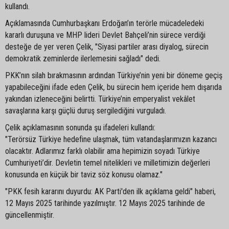
kullandı.
Açıklamasında Cumhurbaşkanı Erdoğan’ın terörle mücadeledeki
kararlı duruşuna ve MHP lideri Devlet Bahçeli’nin sürece verdiği
desteğe de yer veren Çelik, "Siyasi partiler arası diyalog, sürecin
demokratik zeminlerde ilerlemesini sağladı" dedi.
PKK’nın silah bırakmasının ardından Türkiye’nin yeni bir döneme geçiş
yapabileceğini ifade eden Çelik, bu sürecin hem içeride hem dışarıda
yakından izleneceğini belirtti. Türkiye’nin emperyalist vekâlet
savaşlarına karşı güçlü duruş sergilediğini vurguladı.
Çelik açıklamasının sonunda şu ifadeleri kullandı:
"Terörsüz Türkiye hedefine ulaşmak, tüm vatandaşlarımızın kazancı
olacaktır. Adlarımız farklı olabilir ama hepimizin soyadı Türkiye
Cumhuriyeti’dir. Devletin temel nitelikleri ve milletimizin değerleri
konusunda en küçük bir taviz söz konusu olamaz."
"PKK fesih kararını duyurdu: AK Parti'den ilk açıklama geldi" haberi,
12 Mayıs 2025 tarihinde yazılmıştır. 12 Mayıs 2025 tarihinde de
güncellenmiştir.