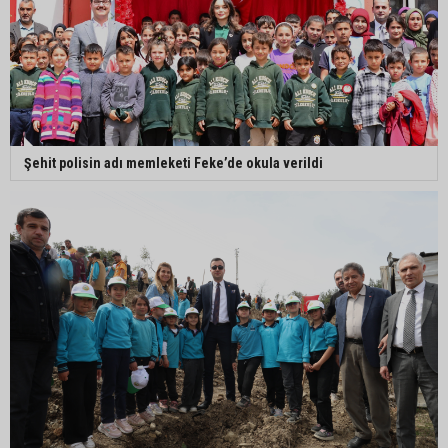
Şehit polisin adı memleketi Feke’de okula verildi