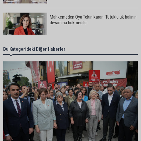
Mahkemeden Oya Tekin kararı: Tutukluluk halinin
devamına hükmedildi
Adana’da taziye evinde silahlı kavga kamerada:
Bu Kategorideki Diğer Haberler
Çok sayıda polis ekibi olay yerine sevk edildi
Adana’da parktaki OED cihazını çalan şüpheli
tutuklandı
Seyhan’da fırın ve pastanelere hijyen denetimi
gerçekleştirildi