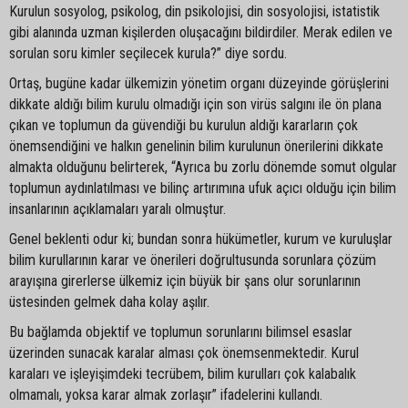
Kurulun sosyolog, psikolog, din psikolojisi, din sosyolojisi, istatistik
gibi alanında uzman kişilerden oluşacağını bildirdiler. Merak edilen ve
sorulan soru kimler seçilecek kurula?” diye sordu.
Ortaş, bugüne kadar ülkemizin yönetim organı düzeyinde görüşlerini
dikkate aldığı bilim kurulu olmadığı için son virüs salgını ile ön plana
çıkan ve toplumun da güvendiği bu kurulun aldığı kararların çok
önemsendiğini ve halkın genelinin bilim kurulunun önerilerini dikkate
almakta olduğunu belirterek, “Ayrıca bu zorlu dönemde somut olgular
toplumun aydınlatılması ve bilinç artırımına ufuk açıcı olduğu için bilim
insanlarının açıklamaları yaralı olmuştur.
Genel beklenti odur ki; bundan sonra hükümetler, kurum ve kuruluşlar
bilim kurullarının karar ve önerileri doğrultusunda sorunlara çözüm
arayışına girerlerse ülkemiz için büyük bir şans olur sorunlarının
üstesinden gelmek daha kolay aşılır.
Bu bağlamda objektif ve toplumun sorunlarını bilimsel esaslar
üzerinden sunacak karalar alması çok önemsenmektedir. Kurul
karaları ve işleyişimdeki tecrübem, bilim kurulları çok kalabalık
olmamalı, yoksa karar almak zorlaşır” ifadelerini kullandı.