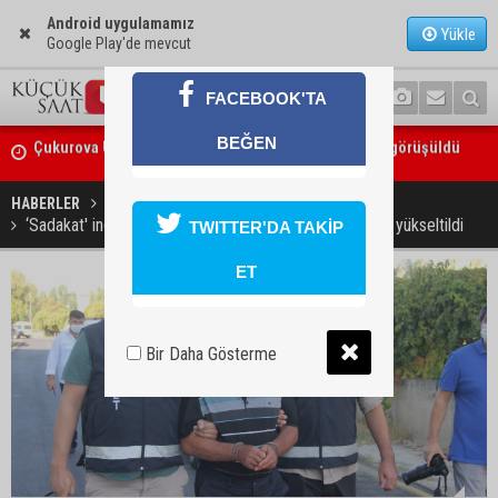
Android uygulamamız
Yükle
Google Play'de mevcut
FACEBOOK'TA
BEĞEN
Seyhan’da gıda işletmelerine sıkı denetim
HABERLER
YAŞAM
‘Sadakat' indirimli 18 yıl hapis cezası, müebbet hapse yükseltildi
TWITTER'DA TAKİP
ET
Bir Daha Gösterme