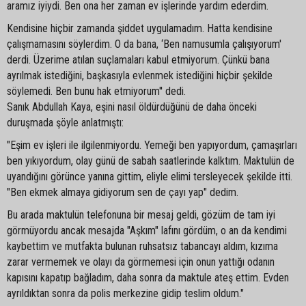
aramız iyiydi. Ben ona her zaman ev işlerinde yardım ederdim.
Kendisine hiçbir zamanda şiddet uygulamadım. Hatta kendisine
çalışmamasını söylerdim. O da bana, ‘Ben namusumla çalışıyorum'
derdi. Üzerime atılan suçlamaları kabul etmiyorum. Çünkü bana
ayrılmak istediğini, başkasıyla evlenmek istediğini hiçbir şekilde
söylemedi. Ben bunu hak etmiyorum'' dedi.
Sanık Abdullah Kaya, eşini nasıl öldürdüğünü de daha önceki
duruşmada şöyle anlatmıştı:
"Eşim ev işleri ile ilgilenmiyordu. Yemeği ben yapıyordum, çamaşırları
ben yıkıyordum, olay günü de sabah saatlerinde kalktım. Maktulün de
uyandığını görünce yanına gittim, eliyle elimi tersleyecek şekilde itti.
"Ben ekmek almaya gidiyorum sen de çayı yap" dedim.
Bu arada maktulün telefonuna bir mesaj geldi, gözüm de tam iyi
görmüyordu ancak mesajda "Aşkım" lafını gördüm, o an da kendimi
kaybettim ve mutfakta bulunan ruhsatsız tabancayı aldım, kızıma
zarar vermemek ve olayı da görmemesi için onun yattığı odanın
kapısını kapatıp bağladım, daha sonra da maktule ateş ettim. Evden
ayrıldıktan sonra da polis merkezine gidip teslim oldum."