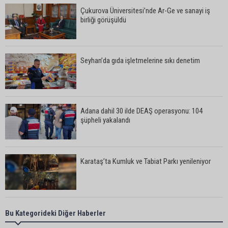
Çukurova Üniversitesi’nde Ar-Ge ve sanayi iş
birliği görüşüldü
Seyhan’da gıda işletmelerine sıkı denetim
Adana dahil 30 ilde DEAŞ operasyonu: 104
şüpheli yakalandı
Karataş’ta Kumluk ve Tabiat Parkı yenileniyor
Bekir Şimşek’ten Mustafa Özkan’a ziyaret
Bu Kategorideki Diğer Haberler