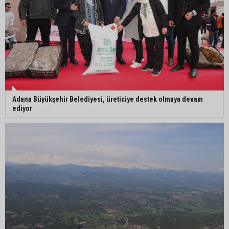
Orhan Bayram’dan AK Parti’ye Yüreğir çıkışı:
“Bizim belediye meclis üyelerimize ne yaptınız?
Siz önce onu anlatın”
Adana Büyükşehir Belediyesi, üreticiye destek olmaya devam
ediyor