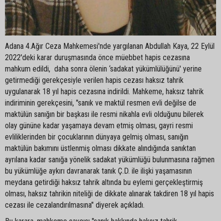
Adana 4.Ağır Ceza Mahkemesi'nde yargılanan Abdullah Kaya, 22 Eylül
2022'deki karar duruşmasında önce müebbet hapis cezasına
mahkum edildi, daha sonra ölenin ‘sadakat yükümlülüğünü' yerine
getirmediği gerekçesiyle verilen hapis cezası haksız tahrik
uygulanarak 18 yıl hapis cezasına indirildi. Mahkeme, haksız tahrik
indiriminin gerekçesini, "sanık ve maktül resmen evli değilse de
maktülün sanığın bir başkası ile resmi nikahla evli olduğunu bilerek
olay gününe kadar yaşamaya devam etmiş olması, gayri resmi
evliliklerinden bir çocuklarının dünyaya gelmiş olması, sanığın
maktülün bakımını üstlenmiş olması dikkate alındığında sanıktan
ayrılana kadar sanığa yönelik sadakat yükümlüğü bulunmasına rağmen
bu yükümlüğe aykırı davranarak tanık Ç.D. ile ilişki yaşamasının
meydana getirdiği haksız tahrik altında bu eylemi gerçekleştirmiş
olması, haksız tahrikin niteliği de dikkate alınarak takdiren 18 yıl hapis
cezası ile cezalandırılmasına" diyerek açıkladı.