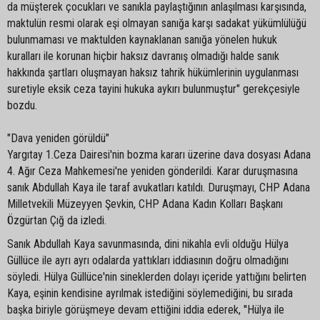
da müşterek çocukları ve sanıkla paylaştığının anlaşılması karşısında,
maktulün resmi olarak eşi olmayan sanığa karşı sadakat yükümlülüğü
bulunmaması ve maktulden kaynaklanan sanığa yönelen hukuk
kuralları ile korunan hiçbir haksız davranış olmadığı halde sanık
hakkında şartları oluşmayan haksız tahrik hükümlerinin uygulanması
suretiyle eksik ceza tayini hukuka aykırı bulunmuştur" gerekçesiyle
bozdu.
"Dava yeniden görüldü"
Yargıtay 1.Ceza Dairesi'nin bozma kararı üzerine dava dosyası Adana
4. Ağır Ceza Mahkemesi'ne yeniden gönderildi. Karar duruşmasına
sanık Abdullah Kaya ile taraf avukatları katıldı. Duruşmayı, CHP Adana
Milletvekili Müzeyyen Şevkin, CHP Adana Kadın Kolları Başkanı
Özgürtan Çığ da izledi.
Sanık Abdullah Kaya savunmasında, dini nikahla evli olduğu Hülya
Güllüce ile ayrı ayrı odalarda yattıkları iddiasının doğru olmadığını
söyledi. Hülya Güllüce'nin sineklerden dolayı içeride yattığını belirten
Kaya, eşinin kendisine ayrılmak istediğini söylemediğini, bu sırada
başka biriyle görüşmeye devam ettiğini iddia ederek, ''Hülya ile