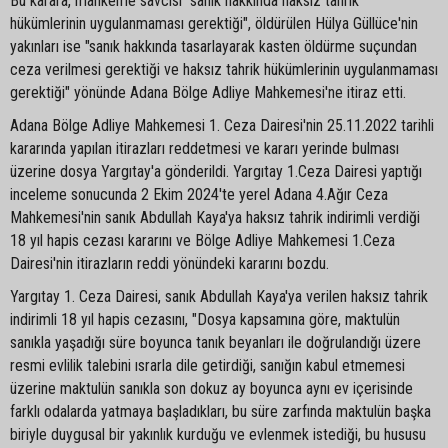
Bu karara, mahkeme savcısı "sanık hakkında haksız tahrik
hükümlerinin uygulanmaması gerektiği", öldürülen Hülya Güllüce'nin
yakınları ise "sanık hakkında tasarlayarak kasten öldürme suçundan
ceza verilmesi gerektiği ve haksız tahrik hükümlerinin uygulanmaması
gerektiği" yönünde Adana Bölge Adliye Mahkemesi'ne itiraz etti.
Adana Bölge Adliye Mahkemesi 1. Ceza Dairesi'nin 25.11.2022 tarihli
kararında yapılan itirazları reddetmesi ve kararı yerinde bulması
üzerine dosya Yargıtay'a gönderildi. Yargıtay 1.Ceza Dairesi yaptığı
inceleme sonucunda 2 Ekim 2024'te yerel Adana 4.Ağır Ceza
Mahkemesi'nin sanık Abdullah Kaya'ya haksız tahrik indirimli verdiği
18 yıl hapis cezası kararını ve Bölge Adliye Mahkemesi 1.Ceza
Dairesi'nin itirazların reddi yönündeki kararını bozdu.
Yargıtay 1. Ceza Dairesi, sanık Abdullah Kaya'ya verilen haksız tahrik
indirimli 18 yıl hapis cezasını, "Dosya kapsamına göre, maktulün
sanıkla yaşadığı süre boyunca tanık beyanları ile doğrulandığı üzere
resmi evlilik talebini ısrarla dile getirdiği, sanığın kabul etmemesi
üzerine maktulün sanıkla son dokuz ay boyunca aynı ev içerisinde
farklı odalarda yatmaya başladıkları, bu süre zarfında maktulün başka
biriyle duygusal bir yakınlık kurduğu ve evlenmek istediği, bu hususu