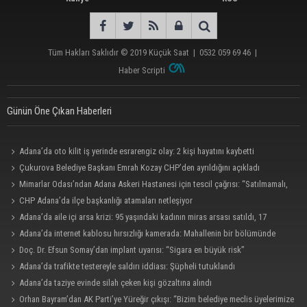
Tüm Hakları Saklıdır © 2019
Küçük Saat
|
0532 059 69 46
|
Haber Scripti
Günün Öne Çıkan Haberleri
Adana’da oto kilit iş yerinde esrarengiz olay: 2 kişi hayatını kaybetti
Çukurova Belediye Başkanı Emrah Kozay CHP’den ayrıldığını açıkladı
Mimarlar Odası’ndan Adana Askeri Hastanesi için tescil çağrısı: “Satılmamalı,
amaç dışı kullanılmamalı”
CHP Adana’da ilçe başkanlığı atamaları netleşiyor
Adana’da aile içi arsa krizi: 95 yaşındaki kadının miras arsası satıldı, 17
milyonun 13 milyonu harcandı
Adana’da internet kablosu hırsızlığı kamerada: Mahallenin bir bölümünde
internet erişimi kesildi
Doç. Dr. Efsun Somay’dan implant uyarısı: “Sigara en büyük risk”
Adana’da trafikte testereyle saldırı iddiası: Şüpheli tutuklandı
Adana’da taziye evinde silah çeken kişi gözaltına alındı
Orhan Bayram’dan AK Parti’ye Yüreğir çıkışı: “Bizim belediye meclis üyelerimize