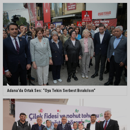
Ceyhan’da asfalt çalışmaları sürüyor
Ceyhan’da açık hava sineması keyfi iki farklı
parkta devam ediyor
5. Yunusoğlu Futbol Turnuvası’nda final heyecanı
Adana’da Ortak Ses: “Oya Tekin Serbest Bırakılsın”
Ceyhan’da Necdet Sevinç Parkı’nda bakım
çalışması