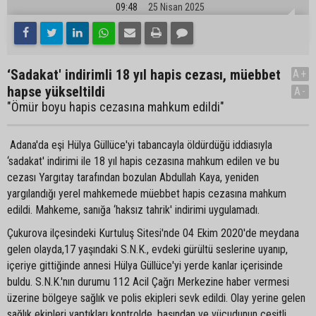
09:48
25 Nisan 2025
‘Sadakat' indirimli 18 yıl hapis cezası, müebbet
A+
hapse yükseltildi
A-
"Ömür boyu hapis cezasına mahkum edildi"
Adana'da eşi Hülya Güllüce'yi tabancayla öldürdüğü iddiasıyla
‘sadakat' indirimi ile 18 yıl hapis cezasına mahkum edilen ve bu
cezası Yargıtay tarafından bozulan Abdullah Kaya, yeniden
yargılandığı yerel mahkemede müebbet hapis cezasına mahkum
edildi. Mahkeme, sanığa ‘haksız tahrik' indirimi uygulamadı.
Çukurova ilçesindeki Kurtuluş Sitesi'nde 04 Ekim 2020'de meydana
gelen olayda,17 yaşındaki S.N.K., evdeki gürültü seslerine uyanıp,
içeriye gittiğinde annesi Hülya Güllüce'yi yerde kanlar içerisinde
buldu. S.N.K.'nın durumu 112 Acil Çağrı Merkezine haber vermesi
üzerine bölgeye sağlık ve polis ekipleri sevk edildi. Olay yerine gelen
sağlık ekipleri yaptıkları kontrolde, başından ve vücudunun çeşitli