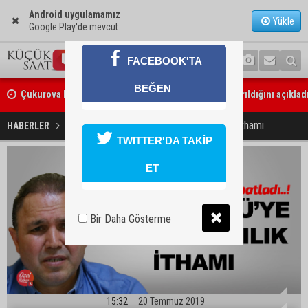
Android uygulamamız
Yükle
Google Play'de mevcut
FACEBOOK'TA
Çukurova Belediye Başkanı Emrah Kozay CHP’den ayrıldığını açıklad
BEĞEN
Belediye binasına girmek isteyen servisçilere biber gazlı müdahale
Sedat sözlü’ye dolandırıcılık ithamı
HABERLER
GÜNDEM
TWITTER'DA TAKİP
ET
Bir Daha Gösterme
15:32
20 Temmuz 2019