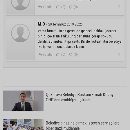
Yanıtla
(0)
(0)
M.D
/ 20 Temmuz 2019 20:26
Varan birrrrr... Daha gerisi de gelecek galiba. Çorapta
bir ipi çekersin smkülür gider. Buna çorap söküğü
denilir. Bu müteahit ipi çekti. Bir de müteahhitin belediye
ike işi var mı ona bakmak lazım.
Yanıtla
(0)
(0)
Çukurova Belediye Başkanı Emrah Kozay
CHP’den ayrıldığını açıkladı
Belediye binasına girmek isteyen servisçilere
biber gazlı müdahale