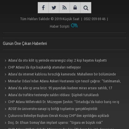
Adana’da aile içi arsa krizi: 95 yaşındaki kadının
miras arsası satıldı, 17 milyonun 13 milyonu
harcandı
Tüm Hakları Saklıdır © 2019
Küçük Saat
|
0532 059 69 46
|
Haber Scripti
Uluslararası Adana Altın Koza Film Festivali’nde
Orhan Kemal Emek Ödülleri’nin sahipleri belli oldu
Günün Öne Çıkan Haberleri
Adana’da oto kilit iş yerinde esrarengiz olay: 2 kişi hayatını kaybetti
Adana’da trafikte testereyle saldırı iddiası:
CHP Adana’da ilçe başkanlığı atamaları netleşiyor
Şüpheli tutuklandı
Adana’da internet kablosu hırsızlığı kamerada: Mahallenin bir bölümünde
internet erişimi kesildi
Mimarlar Odası’ndan Adana Askeri Hastanesi için tescil çağrısı: “Satılmamalı,
amaç dışı kullanılmamalı”
Adana’da aile içi arsa krizi: 95 yaşındaki kadının miras arsası satıldı, 17
Adana’da internet kablosu hırsızlığı kamerada:
milyonun 13 milyonu harcandı
Adana’da trafikte testereyle saldırı iddiası: Şüpheli tutuklandı
Mahallenin bir bölümünde internet erişimi kesildi
CHP Adana Milletvekili Dr. Müzeyyen Şevkin: “Ortadoğu’da kalıcı barış ve iş
birliği sağlanmalı”
AOSB’de üniversite-sanayi iş birliği toplantısı gerçekleştirildi
Çukurova Belediye Başkanı Emrah Kozay CHP’den ayrıldığını açıkladı
Doç. Dr. Efsun Somay’dan implant uyarısı: “Sigara en büyük risk”