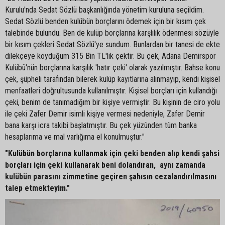
Kurulu'nda Sedat Sözlü başkanlığında yönetim kuruluna seçildim.
Sedat Sözlü benden kulübün borçlarını ödemek için bir kısım çek
talebinde bulundu. Ben de kulüp borçlarına karşlılık ödenmesi sözüyle
bir kısım çekleri Sedat Sözlü'ye sundum. Bunlardan bir tanesi de ekte
dilekçeye koyduğum 315 Bin TL'lik çektir. Bu çek, Adana Demirspor
Kulübü'nün borçlarına karşılık 'hatır çeki' olarak yazılmıştır. Bahse konu
çek, şüpheli tarafından bilerek kulüp kayıtlarına alınmayıp, kendi kişisel
menfaatleri doğrultusunda kullanılmıştır. Kişisel borçları için kullandığı
çeki, benim de tanımadığım bir kişiye vermiştir. Bu kişinin de ciro yolu
ile çeki Zafer Demir isimli kişiye vermesi nedeniyle, Zafer Demir
bana karşı icra takibi başlatmıştır. Bu çek yüzünden tüm banka
hesaplarıma ve mal varlığıma el konulmuştur."
"Kulübün borçlarına kullanmak için çeki benden alıp kendi şahsi
borçları için çeki kullanarak beni dolandıran, aynı zamanda
kulübün parasını zimmetine geçiren şahısın cezalandırılmasını
talep etmekteyim."