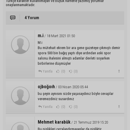
Türkçe karakter kullanılmayan ve büyük harflerle yazılmış yorumlar
onaylanmamaktadır.
4 Yorum
m.i
/ 18 Mart 2021 01:50
M.i
Bu mütehait ekrem bir ara gene gazeteye çıkmıştı demir
spora 500 bin bağış yaptı diye ardından aski spor
salonu ihalesini almıştı adamlar devleti soyarken
birbirlerine düşmüşler
Yanıtla
(0)
(0)
ojboğoıh
/ 03 Nisan 2020 05:44
bu şeyin aynısını sizde yaşasaydınız böyle cevaplar
veremezdiniz susardınız
Yanıtla
(0)
(0)
Mehmet karabük
/ 21 Temmuz 2019 15:20
Bu pislikleri cezalandırmayanlar da pisliktir.