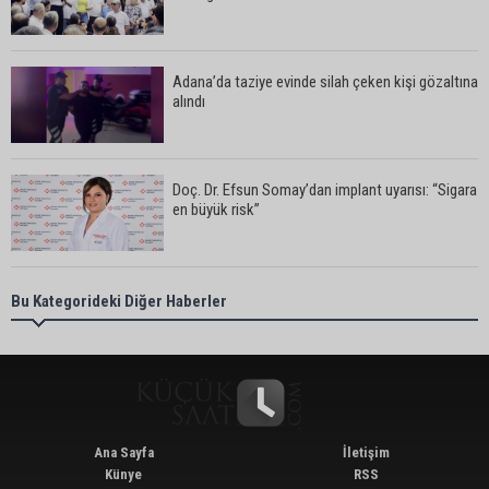
Adana’da taziye evinde silah çeken kişi gözaltına
alındı
Doç. Dr. Efsun Somay’dan implant uyarısı: “Sigara
en büyük risk”
Adana’da oto kilit iş yerinde esrarengiz olay: 2
Bu Kategorideki Diğer Haberler
kişi hayatını kaybetti
CHP Adana Milletvekili Dr. Müzeyyen Şevkin:
“Akdeniz bir atık deposuna dönüşmemeli”
Ana Sayfa
İletişim
Künye
RSS