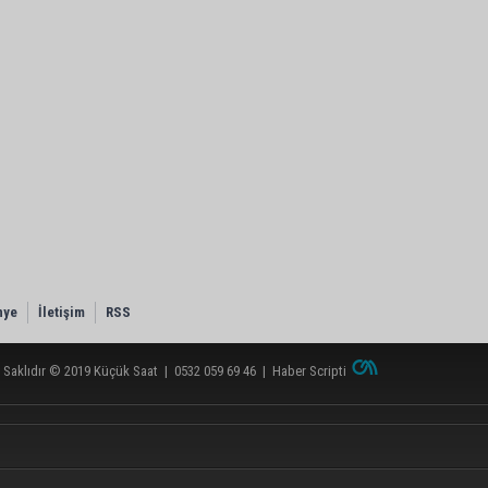
nye
İletişim
RSS
 Saklıdır © 2019
Küçük Saat
|
0532 059 69 46
|
Haber Scripti