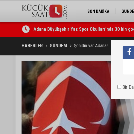
SON DAKİKA
GÜND
Adana Büyükşehir Yaz Spor Okulları’nda 30 bin ço
Beşiktaş dosyasında iki tahliye: Özcan Zenger ve
HABERLER
GÜNDEM
Şehidin var Adana!
Bir D