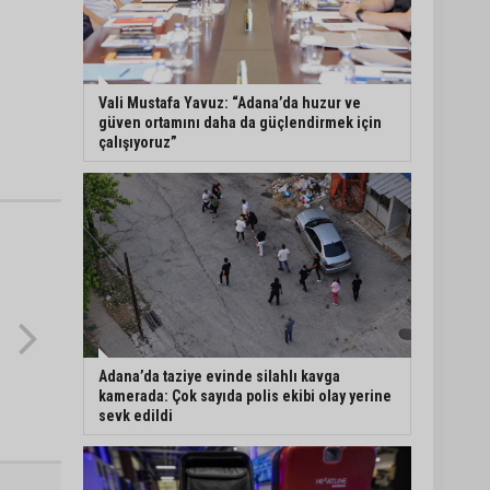
Eski polis memuru Ergün
Karakaya’nın öldürüldüğü
silahlı kavganın
görüntüleri ortaya çıktı
Vali Mustafa Yavuz: “Adana’da huzur ve
güven ortamını daha da güçlendirmek için
çalışıyoruz”
İmamoğlu’nda hijyen ve
etiket kontrolü
Mustafa Özkan: "Yüreğir
Belediye Başkan Vekilliği
seçimine ilişkin hukuki
süreç başlatıldı"
Adana’da taziye evinde silahlı kavga
kamerada: Çok sayıda polis ekibi olay yerine
sevk edildi