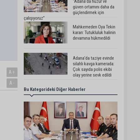
“Adana’da huzur ve
güven ortamını daha da
güçlendirmek için
çalışıyoruz”
Mahkemeden Oya Tekin
kararı: Tutukluluk halinin
devamına hükmedildi
Adana’da taziye evinde
silahlı kavga kamerada:
Çok sayıda polis ekibi
A+
olay yerine sevk edildi
A-
Bu Kategorideki Diğer Haberler
Adana’da parktaki OED
cihazını çalan şüpheli
tutuklandı
Seyhan’da fırın ve
pastanelere hijyen
denetimi gerçekleştirildi