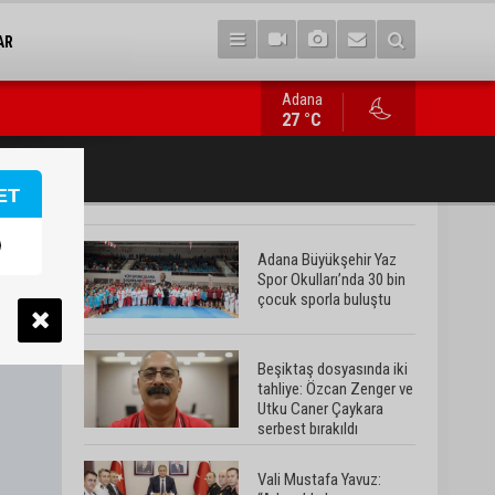
AR
Adana
Vali Mustafa Yavuz: “Adana’da huzur ve güven ortamını daha da 
27 °C
ET
Adana Büyükşehir Yaz
Spor Okulları’nda 30 bin
çocuk sporla buluştu
Beşiktaş dosyasında iki
tahliye: Özcan Zenger ve
Utku Caner Çaykara
serbest bırakıldı
Vali Mustafa Yavuz: