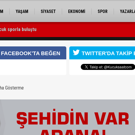
EM
YAŞAM
SİYASET
EKONOMİ
SPOR
YAZARL
cuk sporla buluştu
 Utku Caner Çaykara serbest bırakıldı
FACEBOOK'TA BEĞEN
TWITTER'DA TAKİP 
aha Gösterme