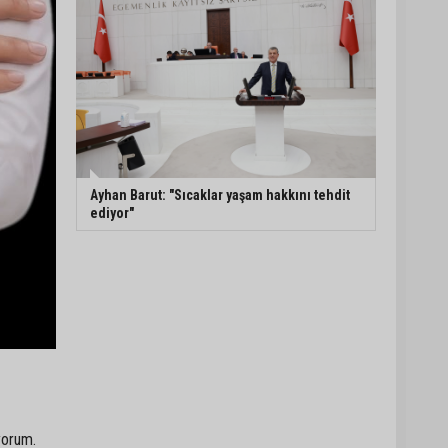
Ayhan Barut: "Sıcaklar yaşam hakkını tehdit
ediyor"
yorum.