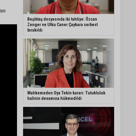
ten
Eski polis memuru Ergün
Karakaya’nın öldürüldüğü
Beşiktaş dosyasında iki tahliye: Özcan
silahlı kavganın
Zenger ve Utku Caner Çaykara serbest
görüntüleri ortaya çıktı
bırakıldı
İmamoğlu’nda hijyen ve
etiket kontrolü
Mustafa Özkan: "Yüreğir
Belediye Başkan Vekilliği
seçimine ilişkin hukuki
süreç başlatıldı"
Mahkemeden Oya Tekin kararı: Tutukluluk
halinin devamına hükmedildi