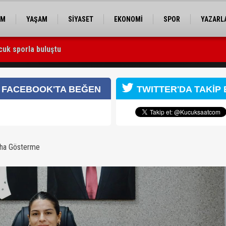
EM
YAŞAM
SİYASET
EKONOMİ
SPOR
YAZARL
cuk sporla buluştu
 Utku Caner Çaykara serbest bırakıldı
rlik ve dayanışmanın en güzel vesilesidir”
FACEBOOK'TA BEĞEN
TWITTER'DA TAKİP 
aha Gösterme