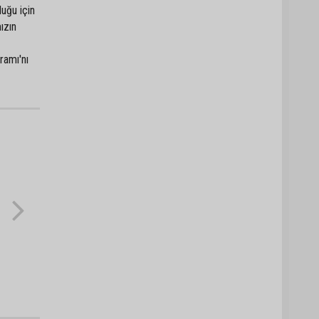
uğu için
ızın
ramı'nı