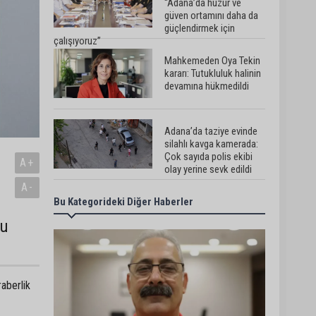
“Adana’da huzur ve
güven ortamını daha da
güçlendirmek için
çalışıyoruz”
Mahkemeden Oya Tekin
kararı: Tutukluluk halinin
devamına hükmedildi
Adana’da taziye evinde
silahlı kavga kamerada:
Çok sayıda polis ekibi
A+
olay yerine sevk edildi
A-
Bu Kategorideki Diğer Haberler
Adana’da parktaki OED
cihazını çalan şüpheli
su
tutuklandı
Seyhan’da fırın ve
raberlik
pastanelere hijyen
denetimi gerçekleştirildi