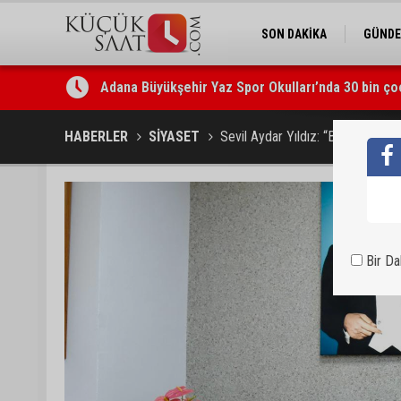
SON DAKİKA
GÜND
Adana Büyükşehir Yaz Spor Okulları’nda 30 bin ço
Beşiktaş dosyasında iki tahliye: Özcan Zenger ve
HABERLER
SİYASET
Sevil Aydar Yıldız: “Bayramlar bi
Bir D