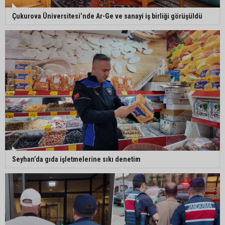
5. Yunusoğlu Futbol Turnuvası’nda final heyecanı
Çukurova Üniversitesi’nde Ar-Ge ve sanayi iş birliği görüşüldü
Ceyhan’da Necdet Sevinç Parkı’nda bakım
çalışması
Orhan Bayram’dan AK Parti’ye Yüreğir çıkışı:
“Bizim belediye meclis üyelerimize ne yaptınız?
Siz önce onu anlatın”
Seyhan’da gıda işletmelerine sıkı denetim