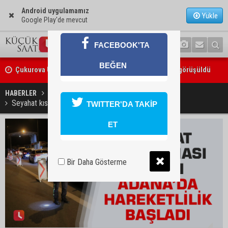
Android uygulamamız
Yükle
Google Play'de mevcut
FACEBOOK'TA
Çukurova Üniversitesi’nde Ar-Ge ve sanayi iş birliği görüşüldü
BEĞEN
Seyhan’da gıda işletmelerine sıkı denetim
HABERLER
GÜNDEM
Seyahat kısıtlaması kalktı Adana’da hareketlilik başladı
TWITTER'DA TAKİP
ET
Bir Daha Gösterme