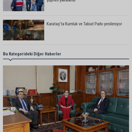
Karataş’ta Kumluk ve Tabiat Parkı yenileniyor
Bekir Şimşek’ten Mustafa Özkan’a ziyaret
Bu Kategorideki Diğer Haberler
Ceyhan’da asfalt çalışmaları sürüyor
Ceyhan’da açık hava sineması keyfi iki farklı
parkta devam ediyor