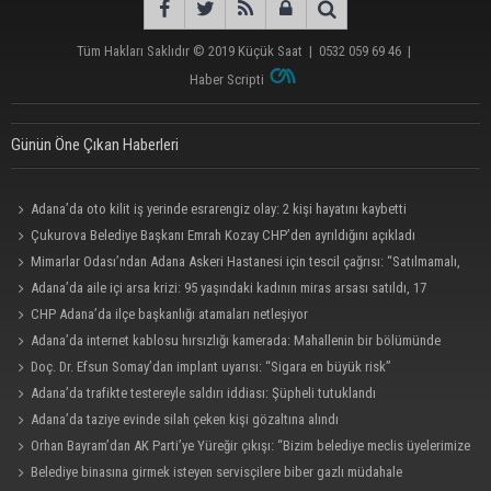
Tüm Hakları Saklıdır © 2019
Küçük Saat
|
0532 059 69 46
|
Haber Scripti
Günün Öne Çıkan Haberleri
Adana’da oto kilit iş yerinde esrarengiz olay: 2 kişi hayatını kaybetti
Çukurova Belediye Başkanı Emrah Kozay CHP’den ayrıldığını açıkladı
Mimarlar Odası’ndan Adana Askeri Hastanesi için tescil çağrısı: “Satılmamalı,
amaç dışı kullanılmamalı”
Adana’da aile içi arsa krizi: 95 yaşındaki kadının miras arsası satıldı, 17
milyonun 13 milyonu harcandı
CHP Adana’da ilçe başkanlığı atamaları netleşiyor
Adana’da internet kablosu hırsızlığı kamerada: Mahallenin bir bölümünde
internet erişimi kesildi
Doç. Dr. Efsun Somay’dan implant uyarısı: “Sigara en büyük risk”
Adana’da trafikte testereyle saldırı iddiası: Şüpheli tutuklandı
Adana’da taziye evinde silah çeken kişi gözaltına alındı
Orhan Bayram’dan AK Parti’ye Yüreğir çıkışı: “Bizim belediye meclis üyelerimize
ne yaptınız? Siz önce onu anlatın”
Belediye binasına girmek isteyen servisçilere biber gazlı müdahale