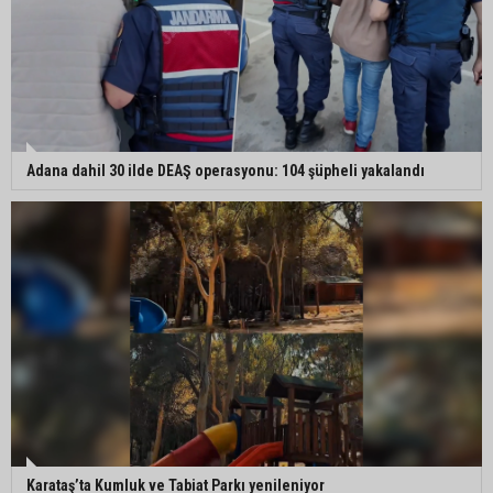
Adana dahil 30 ilde DEAŞ operasyonu: 104 şüpheli yakalandı
Karataş’ta Kumluk ve Tabiat Parkı yenileniyor