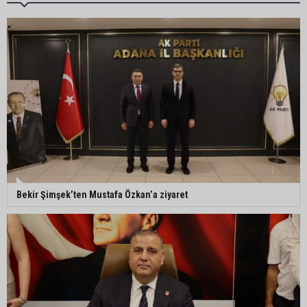
Ceyhan’da asfalt çalışmaları sürüyor
Ceyhan’da açık hava sineması keyfi iki farklı
parkta devam ediyor
5. Yunusoğlu Futbol Turnuvası’nda final heyecanı
Bekir Şimşek’ten Mustafa Özkan’a ziyaret
Ceyhan’da Necdet Sevinç Parkı’nda bakım
çalışması