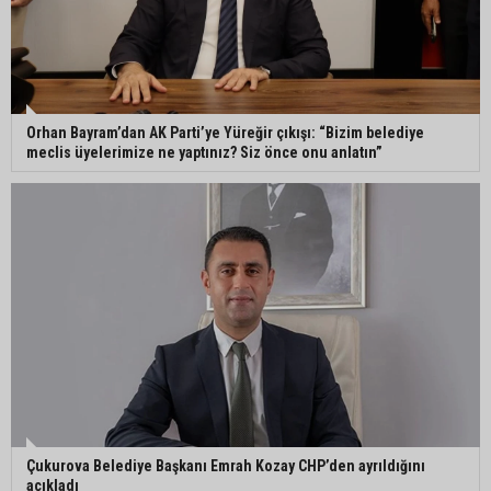
Orhan Bayram’dan AK Parti’ye Yüreğir çıkışı:
“Bizim belediye meclis üyelerimize ne yaptınız?
Siz önce onu anlatın”
Orhan Bayram’dan AK Parti’ye Yüreğir çıkışı: “Bizim belediye
meclis üyelerimize ne yaptınız? Siz önce onu anlatın”
Çukurova Belediye Başkanı Emrah Kozay CHP’den ayrıldığını
açıkladı