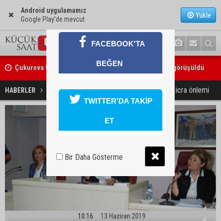
Android uygulamamız
Yükle
Google Play'de mevcut
FACEBOOK'TA
Çukurova Üniversitesi’nde Ar-Ge ve sanayi iş birliği görüşüldü
BEĞEN
Seyhan’da gıda işletmelerine sıkı denetim
Seyhan Belediye Meclisi’nden icra önlemi
HABERLER
SİYASET
TWITTER'DA TAKİP
ET
Bir Daha Gösterme
10:16
13 Haziran 2019