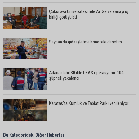
Çukurova Üniversitesi’nde Ar-Ge ve sanayi iş
birliği görüşüldü
Seyhan’da gıda işletmelerine sıkı denetim
Adana dahil 30 ilde DEAŞ operasyonu: 104
şüpheli yakalandı
Karataş’ta Kumluk ve Tabiat Parkı yenileniyor
Bekir Şimşek’ten Mustafa Özkan’a ziyaret
Bu Kategorideki Diğer Haberler