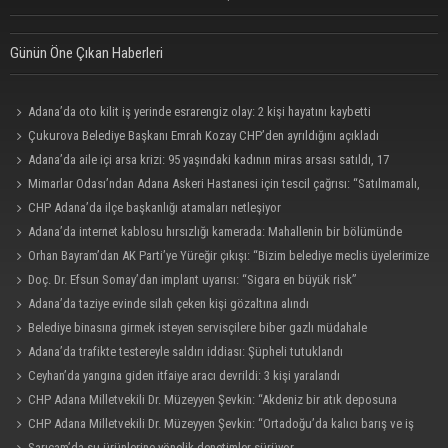
Günün Öne Çıkan Haberleri
Adana’da oto kilit iş yerinde esrarengiz olay: 2 kişi hayatını kaybetti
Çukurova Belediye Başkanı Emrah Kozay CHP’den ayrıldığını açıkladı
Adana’da aile içi arsa krizi: 95 yaşındaki kadının miras arsası satıldı, 17
milyonun 13 milyonu harcandı
Mimarlar Odası’ndan Adana Askeri Hastanesi için tescil çağrısı: “Satılmamalı,
amaç dışı kullanılmamalı”
CHP Adana’da ilçe başkanlığı atamaları netleşiyor
Adana’da internet kablosu hırsızlığı kamerada: Mahallenin bir bölümünde
internet erişimi kesildi
Orhan Bayram’dan AK Parti’ye Yüreğir çıkışı: “Bizim belediye meclis üyelerimize
ne yaptınız? Siz önce onu anlatın”
Doç. Dr. Efsun Somay’dan implant uyarısı: “Sigara en büyük risk”
Adana’da taziye evinde silah çeken kişi gözaltına alındı
Belediye binasına girmek isteyen servisçilere biber gazlı müdahale
Adana’da trafikte testereyle saldırı iddiası: Şüpheli tutuklandı
Ceyhan’da yangına giden itfaiye aracı devrildi: 3 kişi yaralandı
CHP Adana Milletvekili Dr. Müzeyyen Şevkin: “Akdeniz bir atık deposuna
dönüşmemeli”
CHP Adana Milletvekili Dr. Müzeyyen Şevkin: “Ortadoğu’da kalıcı barış ve iş
birliği sağlanmalı”
Sarıçam’da su ürünlerine yönelik denetimler sürüyor