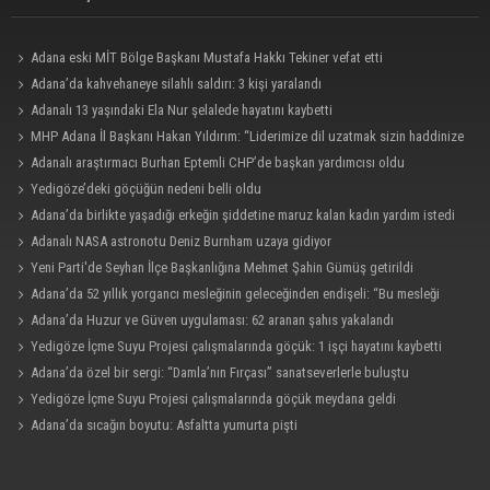
Adana eski MİT Bölge Başkanı Mustafa Hakkı Tekiner vefat etti
Adana’da kahvehaneye silahlı saldırı: 3 kişi yaralandı
Adanalı 13 yaşındaki Ela Nur şelalede hayatını kaybetti
MHP Adana İl Başkanı Hakan Yıldırım: “Liderimize dil uzatmak sizin haddinize
değildir”
Adanalı araştırmacı Burhan Eptemli CHP’de başkan yardımcısı oldu
Yedigöze’deki göçüğün nedeni belli oldu
Adana’da birlikte yaşadığı erkeğin şiddetine maruz kalan kadın yardım istedi
Adanalı NASA astronotu Deniz Burnham uzaya gidiyor
Yeni Parti'de Seyhan İlçe Başkanlığına Mehmet Şahin Gümüş getirildi
Adana’da 52 yıllık yorgancı mesleğinin geleceğinden endişeli: “Bu mesleği
çocuğuma bile öğretemedim”
Adana’da Huzur ve Güven uygulaması: 62 aranan şahıs yakalandı
Yedigöze İçme Suyu Projesi çalışmalarında göçük: 1 işçi hayatını kaybetti
Adana’da özel bir sergi: “Damla’nın Fırçası” sanatseverlerle buluştu
Yedigöze İçme Suyu Projesi çalışmalarında göçük meydana geldi
Adana’da sıcağın boyutu: Asfaltta yumurta pişti