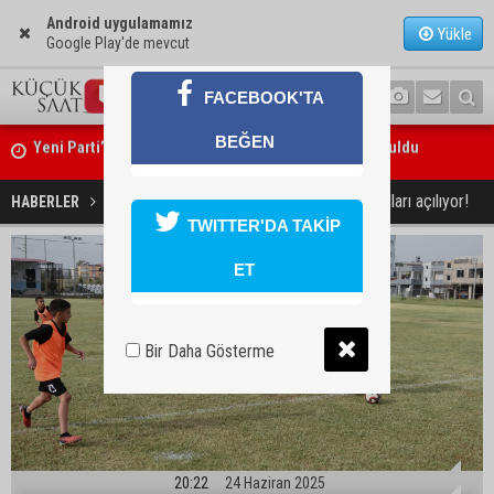
Android uygulamamız
Yükle
Google Play'de mevcut
FACEBOOK'TA
BEĞEN
Feke Belediye Başkanı Cömert Özen, Adana Valisi Mustafa Yavuz’u
ziyaret etti
Seyhan Belediyesi Yaz Spor Okulları açılıyor!
HABERLER
SPOR
TWITTER'DA TAKİP
ET
Bir Daha Gösterme
20:22
24 Haziran 2025