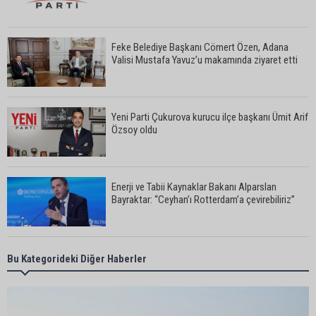
Feke Belediye Başkanı Cömert Özen, Adana
Valisi Mustafa Yavuz’u makamında ziyaret etti
Yeni Parti Çukurova kurucu ilçe başkanı Ümit Arif
Özsoy oldu
Enerji ve Tabii Kaynaklar Bakanı Alparslan
Bayraktar: “Ceyhan’ı Rotterdam’a çevirebiliriz”
Başkan Ali Bedrettin Karataş’tan sahiller için
Bu Kategorideki Diğer Haberler
duyarlılık çağrısı