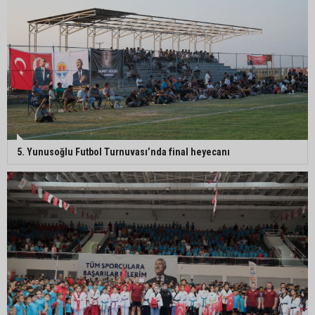
MHP Adana İl Başkanı Hakan Yıldırım:
“Liderimize dil uzatmak sizin haddinize değildir”
Adanalı 13 yaşındaki Ela Nur şelalede hayatını
kaybetti
Adanalı NASA astronotu Deniz Burnham uzaya
5. Yunusoğlu Futbol Turnuvası’nda final heyecanı
gidiyor
Kozan’da üreticilere yangın ve anız uyarısı
Ceyhan’da yağlık ayçiçeği hasadı başladı