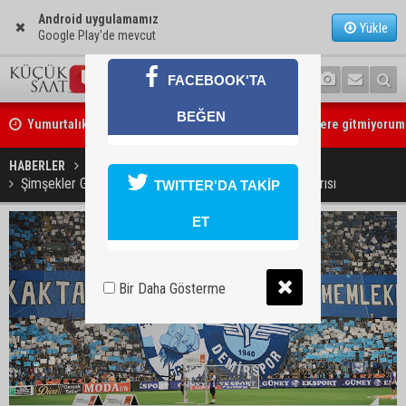
Android uygulamamız
Yükle
Google Play'de mevcut
Yumurtalık Belediye Başkanı Erdinç Altıok: “Ben bir yere gitmiyorum
FACEBOOK'TA
partimdeyim”
BEĞEN
ASKİ’den mikroplastik iddialarına açıklama: “Tesis kirliliğin kaynağı 
HABERLER
SPOR
Şimşekler Grubu’ndan Adana Demirspor için birlik çağrısı
TWITTER'DA TAKİP
ET
Bir Daha Gösterme