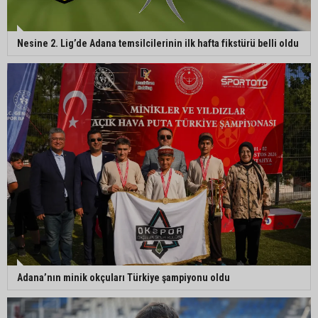
Nesine 2. Lig’de Adana temsilcilerinin ilk hafta fikstürü belli oldu
Adana’nın minik okçuları Türkiye şampiyonu oldu