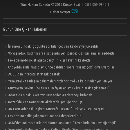
Tüm Hakları Saklıdır © 2019
Küçük Saat
|
0532 059 69 46
|
Haber Scripti
Günün Öne Çıkan Haberleri
İmamoğlu’ndaki göçükte acı bilanço: can kaybı 2’ye yükseldi
95 yaşındaki kadının arsa satışında yeni perde: Kızı suçlamaları reddetti
Feke’de motosiklet ağaca çarptı: 1 kişi hayatını kaybetti
Otoyolda akılalmaz olay: Önce çaldılar, sonra “Hırsız çok” diye uyardılar
AOSB’den ihracata stratejik destek
Yumurtalık’ta ulaşım çalışmaları hızlandı: Yol ve kaldırımlar yenileniyor
Müzeyyen Şevkin: “Mısırın alım fiyatı en az 17 lira olarak açıklanmalı”
Adana’da sıcaklık alarmı: Hissedilen 43 dereceyi bulacak
Kozan’da Yaz Konserleri Akdam’da şenliğe dönüştü
AK Parti Adana İl Başkanı Mustafa Özkan: "Türkiye Yüzyılına güçlü
teşkilatımızla yürüyoruz"
Feke’de mahalle çalışmaları sahada değerlendirildi
ASKİ’den mikroplastik iddialarına açıklama: “Tesis kirliliğin kaynağı değil”
Yumurtalık Belediye Başkanı Erdinç Altıok: “Ben bir yere gitmiyorum,