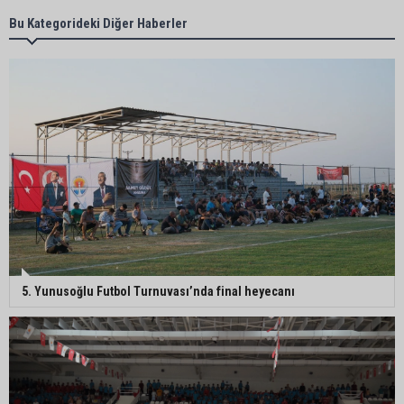
Kozan’da Yaz Konserleri Akdam’da şenliğe
Bu Kategorideki Diğer Haberler
dönüştü
Adana’da sıcaklık alarmı: Hissedilen 43 dereceyi
bulacak
Yumurtalık’ta ulaşım çalışmaları hızlandı: Yol ve
kaldırımlar yenileniyor
Otoyolda akılalmaz olay: Önce çaldılar, sonra
5. Yunusoğlu Futbol Turnuvası’nda final heyecanı
“Hırsız çok” diye uyardılar
Müzeyyen Şevkin: “Mısırın alım fiyatı en az 17 lira
olarak açıklanmalı”