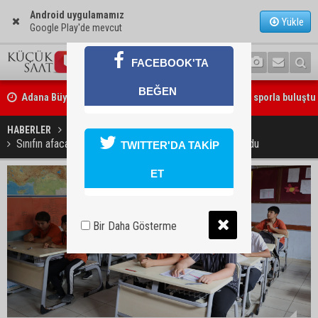
Android uygulamamız
Yükle
Google Play'de mevcut
FACEBOOK'TA
Adana Büyükşehir Yaz Spor Okulları’nda 30 bin çocuk sporla buluştu
BEĞEN
Beşiktaş dosyasında iki tahliye: Özcan Zenger ve Utku Caner Çaykar
bırakıldı
HABERLER
YAŞAM
Sınıfın afacanları derece yaptı, köy okulunun gururu oldu
TWITTER'DA TAKİP
ET
Bir Daha Gösterme