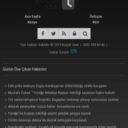
Ana Sayfa
İletişim
Künye
RSS
Tüm Hakları Saklıdır © 2019
Küçük Saat
|
0532 059 69 46
|
Haber Scripti
Günün Öne Çıkan Haberleri
Eski polis memuru Ergün Karakaya’nın öldürüldüğü silahlı kavganın
görüntüleri ortaya çıktı
Mustafa Özkan: "Yüreğir Belediye Başkan Vekilliği seçimine ilişkin hukuki
süreç başlatıldı"
Yol verme tartışması büyüdü; Bagajdan testereyi çıkarıp sürücünün üzerine
yürüdü
Adanalı sanatçıdan üzücü haber: Konserlerine ara verdi
Yüreğir’de başkan vekilliği seçimi yeniden yargıya taşındı
Filistin konvoyu Adana'da destek mitingiyle karşılandı
Büyükşehir açıkladı: Yasaklı ırk köpeğe mevzuat kapsamında işlem yapıldı