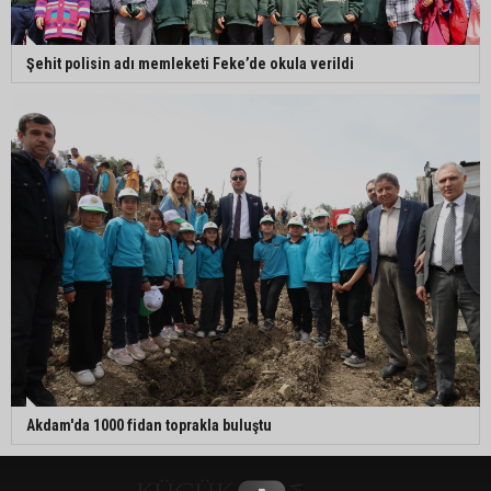
Şehit polisin adı memleketi Feke’de okula verildi
Akdam'da 1000 fidan toprakla buluştu