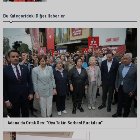
Adana’da taziye evinde silahlı kavga kamerada:
Bu Kategorideki Diğer Haberler
Çok sayıda polis ekibi olay yerine sevk edildi
Adana’da parktaki OED cihazını çalan şüpheli
tutuklandı
Seyhan’da fırın ve pastanelere hijyen denetimi
gerçekleştirildi
Eski polis memuru Ergün Karakaya’nın
öldürüldüğü silahlı kavganın görüntüleri ortaya
çıktı
Adana’da Ortak Ses: “Oya Tekin Serbest Bırakılsın”
İmamoğlu’nda hijyen ve etiket kontrolü