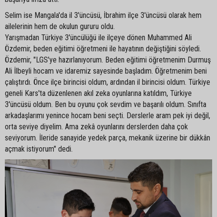
Selim ise Mangala'da il 3'üncüsü, İbrahim ilçe 3'üncüsü olarak hem
ailelerinin hem de okulun gururu oldu.
Yarışmadan Türkiye 3'üncülüğü ile ilçeye dönen Muhammed Ali
Özdemir, beden eğitimi öğretmeni ile hayatının değiştiğini söyledi.
Özdemir, "LGS'ye hazırlanıyorum. Beden eğitimi öğretmenim Durmuş
Ali İlbeyli hocam ve idaremiz sayesinde başladım. Öğretmenim beni
çalıştırdı. Önce ilçe birincisi oldum, ardından il birincisi oldum. Türkiye
geneli Kars'ta düzenlenen akıl zeka oyunlarına katıldım, Türkiye
3'üncüsü oldum. Ben bu oyunu çok sevdim ve başarılı oldum. Sınıfta
arkadaşlarımı yenince hocam beni seçti. Derslerle aram pek iyi değil,
orta seviye diyelim. Ama zekâ oyunlarını derslerden daha çok
seviyorum. İleride sanayide yedek parça, mekanik üzerine bir dükkân
açmak istiyorum" dedi.