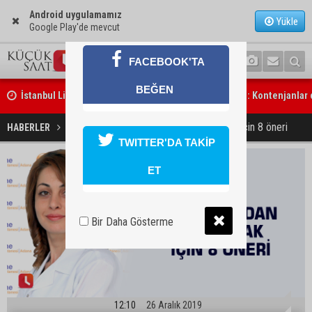
Android uygulamamız
Yükle
Google Play'de mevcut
İstanbul Lider Kolejleri Adana Kampüsü’ne yoğun ilgi: Kontenjanlar
FACEBOOK'TA
üzere
BEĞEN
Göçükte hayatını kaybeden işçinin cenazesi ailesine teslim edildi
Soğuk algınlığından korunmak için 8 öneri
HABERLER
YAŞAM
TWITTER'DA TAKİP
ET
Bir Daha Gösterme
12:10
26 Aralık 2019