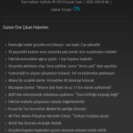
Tüm Hakları Saklıdır © 2019
Küçük Saat
|
0532 059 69 46
|
Haber Scripti
Günün Öne Çıkan Haberleri
İmamoğlu’ndaki göçükte acı bilanço: can kaybı 2’ye yükseldi
95 yaşındaki kadının arsa satışında yeni perde: Kızı suçlamaları reddetti
Feke’de motosiklet ağaca çarptı: 1 kişi hayatını kaybetti
Otoyolda akılalmaz olay: Önce çaldılar, sonra “Hırsız çok” diye uyardılar
Yumurtalık’ta ulaşım çalışmaları hızlandı: Yol ve kaldırımlar yenileniyor
Adana’da sıcaklık alarmı: Hissedilen 43 dereceyi bulacak
Müzeyyen Şevkin: “Mısırın alım fiyatı en az 17 lira olarak açıklanmalı”
ASKİ’den mikroplastik iddialarına açıklama: “Tesis kirliliğin kaynağı değil”
Feke’de mahalle çalışmaları sahada değerlendirildi
Kozan’da Yaz Konserleri Akdam’da şenliğe dönüştü
AK Parti Adana İl Başkanı Mustafa Özkan: "Türkiye Yüzyılına güçlü
teşkilatımızla yürüyoruz"
AOSB’den ihracata stratejik destek
Göçükte hayatını kaybeden işçinin cenazesi ailesine teslim edildi