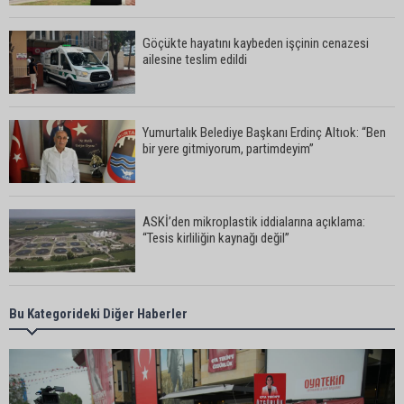
Göçükte hayatını kaybeden işçinin cenazesi
ailesine teslim edildi
Yumurtalık Belediye Başkanı Erdinç Altıok: “Ben
bir yere gitmiyorum, partimdeyim”
ASKİ’den mikroplastik iddialarına açıklama:
“Tesis kirliliğin kaynağı değil”
Feke’de mahalle çalışmaları sahada
Bu Kategorideki Diğer Haberler
değerlendirildi
AK Parti Adana İl Başkanı Mustafa Özkan: