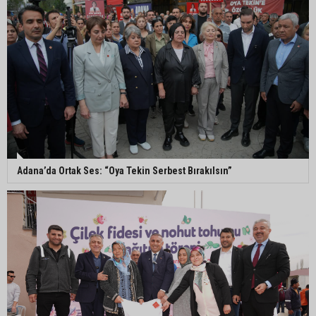
"Türkiye Yüzyılına güçlü teşkilatımızla yürüyoruz"
Kozan’da Yaz Konserleri Akdam’da şenliğe
dönüştü
Adana’da sıcaklık alarmı: Hissedilen 43 dereceyi
bulacak
Adana’da Ortak Ses: “Oya Tekin Serbest Bırakılsın”
Yumurtalık’ta ulaşım çalışmaları hızlandı: Yol ve
kaldırımlar yenileniyor
Otoyolda akılalmaz olay: Önce çaldılar, sonra
“Hırsız çok” diye uyardılar