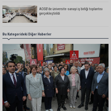
AOSB’de üniversite-sanayi iş birliği toplantısı
gerçekleştirildi
CHP Adana’da ilçe başkanlığı atamaları
Bu Kategorideki Diğer Haberler
netleşiyor
Adana Büyükşehir Yaz Spor Okulları’nda 30 bin
çocuk sporla buluştu
Beşiktaş dosyasında iki tahliye: Özcan Zenger ve
Utku Caner Çaykara serbest bırakıldı
Vali Mustafa Yavuz: “Adana’da huzur ve güven