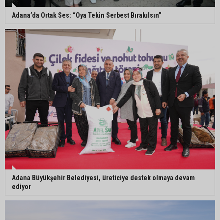
ortamını daha da güçlendirmek için çalışıyoruz”
Adana’da Ortak Ses: “Oya Tekin Serbest Bırakılsın”
Mahkemeden Oya Tekin kararı: Tutukluluk halinin
devamına hükmedildi
Adana’da taziye evinde silahlı kavga kamerada:
Çok sayıda polis ekibi olay yerine sevk edildi
Adana Büyükşehir Belediyesi, üreticiye destek olmaya devam
ediyor