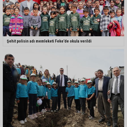
Şehit polisin adı memleketi Feke’de okula verildi