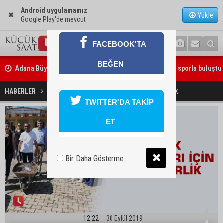
Android uygulamamız
Yükle
Google Play'de mevcut
FACEBOOK'TA
Adana Büyükşehir Yaz Spor Okulları’nda 30 bin çocuk sporla buluştu
BEĞEN
Beşiktaş dosyasında iki tahliye: Özcan Zenger ve Utku Caner Çaykar
bırakıldı
Sokak hayvanları için seferberlik
HABERLER
YAŞAM
TWITTER'DA TAKİP
ET
Bir Daha Gösterme
12:22
30 Eylül 2019