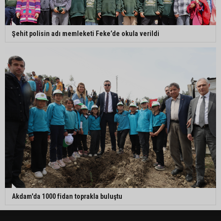
Şehit polisin adı memleketi Feke’de okula verildi
Akdam'da 1000 fidan toprakla buluştu