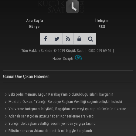
Ana Sayfa
İletişim
Künye
RSS
Tüm Hakları Saklıdır © 2019
Küçük Saat
|
0532 059 69 46
|
Haber Scripti
Günün Öne Çıkan Haberleri
Eski polis memuru Ergün Karakaya’nın öldürüldüğü silahlı kavganın
görüntüleri ortaya çıktı
Mustafa Özkan: "Yüreğir Belediye Başkan Vekilliği seçimine ilişkin hukuki
süreç başlatıldı"
Yol verme tartışması büyüdü; Bagajdan testereyi çıkarıp sürücünün üzerine
yürüdü
Adanalı sanatçıdan üzücü haber: Konserlerine ara verdi
Yüreğir’de başkan vekilliği seçimi yeniden yargıya taşındı
Filistin konvoyu Adana'da destek mitingiyle karşılandı