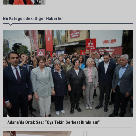
Adana’da taziye evinde silahlı kavga kamerada:
Bu Kategorideki Diğer Haberler
Çok sayıda polis ekibi olay yerine sevk edildi
Adana’da parktaki OED cihazını çalan şüpheli
tutuklandı
Seyhan’da fırın ve pastanelere hijyen denetimi
gerçekleştirildi
Eski polis memuru Ergün Karakaya’nın
öldürüldüğü silahlı kavganın görüntüleri ortaya
çıktı
Adana’da Ortak Ses: “Oya Tekin Serbest Bırakılsın”