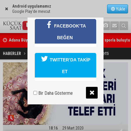
Android uygulamamız
Yükle
Google Play'de mevcut
FACEBOOK'TA
BEĞEN
Adana Büyükşehir Yaz Spor Okulları’nda 30 bin çocuk sporla buluştu
Sokak köpekleri oğlakları telef etti
HABERLER
YAŞAM
TWITTER'DA TAKİP
Beşiktaş dosyasında iki tahliye: Özcan Zenger ve Utku Caner Çaykar
bırakıldı
ET
Bir Daha Gösterme
18:16
29 Mart 2020