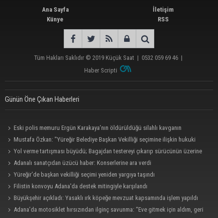
Ana Sayfa
İletişim
Künye
RSS
Tüm Hakları Saklıdır © 2019
Küçük Saat
|
0532 059 69 46
|
Haber Scripti
Günün Öne Çıkan Haberleri
Eski polis memuru Ergün Karakaya’nın öldürüldüğü silahlı kavganın
görüntüleri ortaya çıktı
Mustafa Özkan: "Yüreğir Belediye Başkan Vekilliği seçimine ilişkin hukuki
süreç başlatıldı"
Yol verme tartışması büyüdü; Bagajdan testereyi çıkarıp sürücünün üzerine
yürüdü
Adanalı sanatçıdan üzücü haber: Konserlerine ara verdi
Yüreğir’de başkan vekilliği seçimi yeniden yargıya taşındı
Filistin konvoyu Adana'da destek mitingiyle karşılandı
Büyükşehir açıkladı: Yasaklı ırk köpeğe mevzuat kapsamında işlem yapıldı
Adana’da motosiklet hırsızından ilginç savunma: “Eve gitmek için aldım, geri