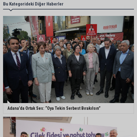
Adana’da taziye evinde silahlı kavga kamerada:
Bu Kategorideki Diğer Haberler
Çok sayıda polis ekibi olay yerine sevk edildi
Adana’da parktaki OED cihazını çalan şüpheli
tutuklandı
Seyhan’da fırın ve pastanelere hijyen denetimi
gerçekleştirildi
Eski polis memuru Ergün Karakaya’nın
öldürüldüğü silahlı kavganın görüntüleri ortaya
çıktı
Adana’da Ortak Ses: “Oya Tekin Serbest Bırakılsın”
İmamoğlu’nda hijyen ve etiket kontrolü