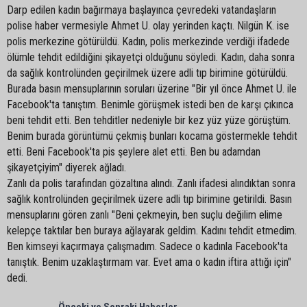
Darp edilen kadın bağırmaya başlayınca çevredeki vatandaşların
polise haber vermesiyle Ahmet U. olay yerinden kaçtı. Nilgün K. ise
polis merkezine götürüldü. Kadın, polis merkezinde verdiği ifadede
ölümle tehdit edildiğini şikayetçi olduğunu söyledi. Kadın, daha sonra
da sağlık kontrolünden geçirilmek üzere adli tıp birimine götürüldü.
Burada basın mensuplarının soruları üzerine "Bir yıl önce Ahmet U. ile
Facebook'ta tanıştım. Benimle görüşmek istedi ben de karşı çıkınca
beni tehdit etti. Ben tehditler nedeniyle bir kez yüz yüze görüştüm.
Benim burada görüntümü çekmiş bunları kocama göstermekle tehdit
etti. Beni Facebook'ta pis şeylere alet etti. Ben bu adamdan
şikayetçiyim" diyerek ağladı.
Zanlı da polis tarafından gözaltına alındı. Zanlı ifadesi alındıktan sonra
sağlık kontrolünden geçirilmek üzere adli tıp birimine getirildi. Basın
mensuplarını gören zanlı "Beni çekmeyin, ben suçlu değilim elime
kelepçe taktılar ben buraya ağlayarak geldim. Kadını tehdit etmedim.
Ben kimseyi kaçırmaya çalışmadım. Sadece o kadınla Facebook'ta
tanıştık. Benim uzaklaştırmam var. Evet ama o kadın iftira attığı için"
dedi.