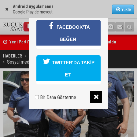
Android uygulamamız
Yükle
Google Play'de mevcut
FACEBOOK'TA
Yeni Parti’nin Sarıçam ve Karataş teşkilatları oluşturuldu
BEĞEN
Feke Belediye Başkanı Cömert Özen, Adana Valisi Mustafa Yavuz’u
ziyaret etti
HABERLER
SON DAKİKA
Sosyal medyada tanıştılar sokakta kavga ettiler
TWITTER'DA TAKİP
ET
Bir Daha Gösterme