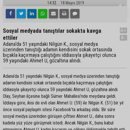
14:32
18 Mayıs 2019
Sosyal medyada tanıştılar sokakta kavga
A+
ettiler
A-
Adana'da 51 yaşındaki Nilgün K., sosyal medya
üzerinden tanıştığı adamın kendisini sokak ortasında
bıçakla kaçırmaya çalıştığını iddiasıyla şikayetçi olunca
59 yaşındaki Ahmet U, gözaltına alındı.
Adana'da 51 yaşındaki Nilgün K., sosyal medya üzerinden tanıştığı
adamın kendisini sokak ortasında bıçakla kaçırmaya çalıştığını
iddiasıyla şikayetçi olunca 59 yaşındaki Ahmet U, gözaltına alındı.
Olay, Seyhan ilçesine bağlı Sümer Mahallesi'nde meydana geldi.
İddiaya göre, ikisi de evli olan Ahmet U. (59) ile Nilgün K. (51) bir yıl
önce sosyal paylaşım sitesi Facebook'ta arkadaş oldu. Bir süre
sosyal medya üzerinden görüşen çiftten Ahmet U., daha sonra
kadınla yüz yüze görüşmek istedi. Ancak Nilgün K., bunu kabul
etmeyince Ahmet U. kadını kocasını ve oğlunu öldürmekle tehdit etti.