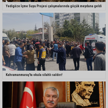
Adanalı NASA astronotu Deniz Burnham uzaya
Yedigöze İçme Suyu Projesi çalışmalarında göçük meydana geldi
gidiyor
Kozan’da üreticilere yangın ve anız uyarısı
Ceyhan’da yağlık ayçiçeği hasadı başladı
Kahramanmaraş'ta okula silahlı saldırı!