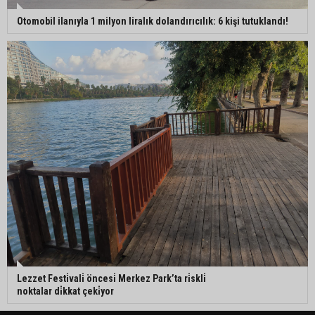
Otomobil ilanıyla 1 milyon liralık dolandırıcılık: 6 kişi tutuklandı!
Lezzet Festi̇vali̇ öncesi̇ Merkez Park’ta ri̇skli̇
noktalar di̇kkat çeki̇yor