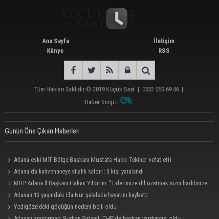
Ana Sayfa
İletişim
Künye
RSS
Tüm Hakları Saklıdır © 2019
Küçük Saat
|
0532 059 69 46
|
Haber Scripti
Günün Öne Çıkan Haberleri
Adana eski MİT Bölge Başkanı Mustafa Hakkı Tekiner vefat etti
Adana’da kahvehaneye silahlı saldırı: 3 kişi yaralandı
MHP Adana İl Başkanı Hakan Yıldırım: “Liderimize dil uzatmak sizin haddinize
değildir”
Adanalı 13 yaşındaki Ela Nur şelalede hayatını kaybetti
Yedigöze’deki göçüğün nedeni belli oldu
Adanalı araştırmacı Burhan Eptemli CHP’de başkan yardımcısı oldu