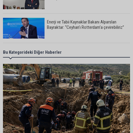
Enerji ve Tabii Kaynaklar Bakanı Alparslan
Bayraktar: “Ceyhan’ı Rotterdam’a çevirebiliriz”
Başkan Ali Bedrettin Karataş’tan sahiller için
Bu Kategorideki Diğer Haberler
duyarlılık çağrısı
MHP Adana İl Başkanı Hakan Yıldırım:
“Liderimize dil uzatmak sizin haddinize değildir”
Adanalı 13 yaşındaki Ela Nur şelalede hayatını
kaybetti