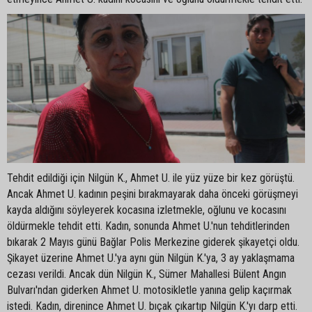
Tehdit edildiği için Nilgün K., Ahmet U. ile yüz yüze bir kez görüştü.
Ancak Ahmet U. kadının peşini bırakmayarak daha önceki görüşmeyi
kayda aldığını söyleyerek kocasına izletmekle, oğlunu ve kocasını
öldürmekle tehdit etti. Kadın, sonunda Ahmet U.'nun tehditlerinden
bıkarak 2 Mayıs günü Bağlar Polis Merkezine giderek şikayetçi oldu.
Şikayet üzerine Ahmet U.'ya aynı gün Nilgün K.'ya, 3 ay yaklaşmama
cezası verildi. Ancak dün Nilgün K., Sümer Mahallesi Bülent Angın
Bulvarı'ndan giderken Ahmet U. motosikletle yanına gelip kaçırmak
istedi. Kadın, direnince Ahmet U. bıçak çıkartıp Nilgün K.'yı darp etti.