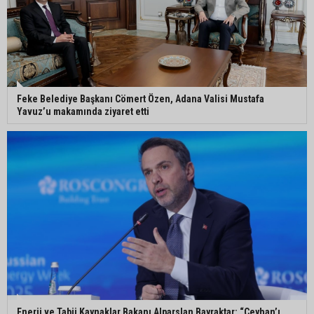
Ceyhan’da yağlık ayçiçeği hasadı başladı
Feke Belediye Başkanı Cömert Özen, Adana Valisi Mustafa
Yavuz’u makamında ziyaret etti
Enerji ve Tabii Kaynaklar Bakanı Alparslan Bayraktar: “Ceyhan’ı