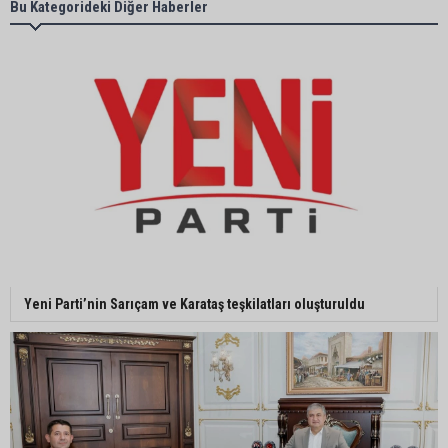
Başkan Ali Bedrettin Karataş’tan sahiller için
Bu Kategorideki Diğer Haberler
duyarlılık çağrısı
MHP Adana İl Başkanı Hakan Yıldırım:
“Liderimize dil uzatmak sizin haddinize değildir”
Adanalı 13 yaşındaki Ela Nur şelalede hayatını
kaybetti
Adanalı NASA astronotu Deniz Burnham uzaya
Yeni Parti’nin Sarıçam ve Karataş teşkilatları oluşturuldu
gidiyor
Kozan’da üreticilere yangın ve anız uyarısı