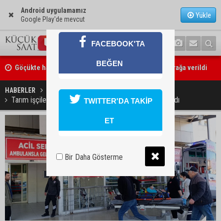
Android uygulamamız
Yükle
Google Play'de mevcut
FACEBOOK'TA
Göçükte hayatını kaybeden Bekir Çelik, Kozan'da toprağa verildi
BEĞEN
Kozan’da üreticilere Akdeniz Meyve Sineği uyarısı
HABERLER
YAŞAM
Tarım işçilerini taşıyan minibüs devrildi: 15 kişi yaralandı
TWITTER'DA TAKİP
ET
Bir Daha Gösterme