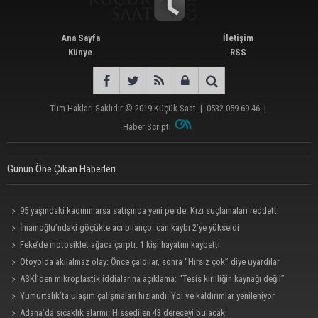
Ana Sayfa
İletişim
Künye
RSS
Tüm Hakları Saklıdır © 2019
Küçük Saat
|
0532 059 69 46
|
Haber Scripti
Günün Öne Çıkan Haberleri
95 yaşındaki kadının arsa satışında yeni perde: Kızı suçlamaları reddetti
İmamoğlu’ndaki göçükte acı bilanço: can kaybı 2’ye yükseldi
Feke’de motosiklet ağaca çarptı: 1 kişi hayatını kaybetti
Otoyolda akılalmaz olay: Önce çaldılar, sonra “Hırsız çok” diye uyardılar
ASKİ’den mikroplastik iddialarına açıklama: “Tesis kirliliğin kaynağı değil”
Yumurtalık’ta ulaşım çalışmaları hızlandı: Yol ve kaldırımlar yenileniyor
Adana’da sıcaklık alarmı: Hissedilen 43 dereceyi bulacak