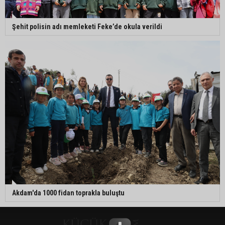
Şehit polisin adı memleketi Feke’de okula verildi
Akdam'da 1000 fidan toprakla buluştu